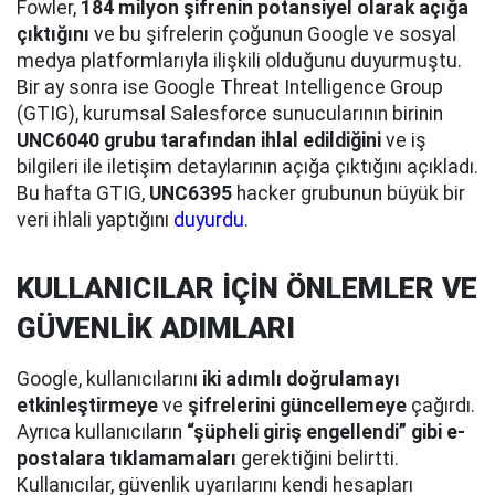
Fowler,
184 milyon şifrenin potansiyel olarak açığa
çıktığını
ve bu şifrelerin çoğunun Google ve sosyal
medya platformlarıyla ilişkili olduğunu duyurmuştu.
Bir ay sonra ise Google Threat Intelligence Group
(GTIG), kurumsal Salesforce sunucularının birinin
UNC6040 grubu tarafından ihlal edildiğini
ve iş
bilgileri ile iletişim detaylarının açığa çıktığını açıkladı.
Bu hafta GTIG,
UNC6395
hacker grubunun büyük bir
veri ihlali yaptığını
duyurdu
.
KULLANICILAR İÇİN ÖNLEMLER VE
GÜVENLİK ADIMLARI
Google, kullanıcılarını
iki adımlı doğrulamayı
etkinleştirmeye
ve
şifrelerini güncellemeye
çağırdı.
Ayrıca kullanıcıların
“şüpheli giriş engellendi” gibi e-
postalara tıklamamaları
gerektiğini belirtti.
Kullanıcılar, güvenlik uyarılarını kendi hesapları