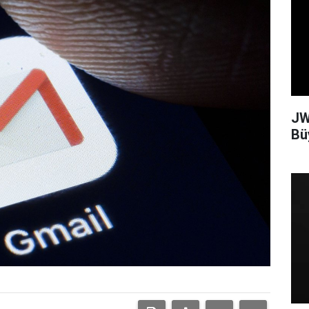
JW
Bü