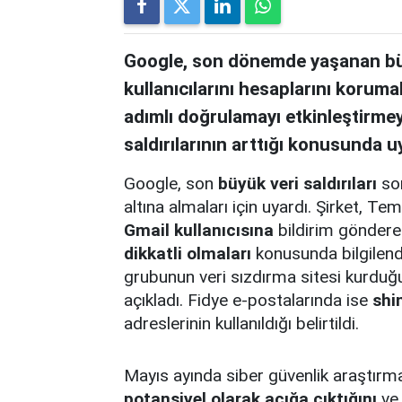
Google, son dönemde yaşanan büyü
kullanıcılarını hesaplarını korumal
adımlı doğrulamayı etkinleştirmeye
saldırılarının arttığı konusunda u
Google, son
büyük veri saldırıları
son
altına almaları için uyardı. Şirket,
Gmail kullanıcısına
bildirim gönderer
dikkatli olmaları
konusunda bilgilend
grubunun veri sızdırma sitesi kurduğu
açıkladı. Fidye e-postalarında ise
shi
adreslerinin kullanıldığı belirtildi.
Mayıs ayında siber güvenlik araştırm
potansiyel olarak açığa çıktığını
ve 