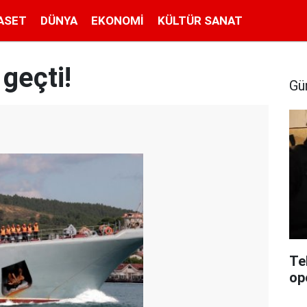
ASET
DÜNYA
EKONOMI
KÜLTÜR SANAT
geçti!
Gü
Te
op