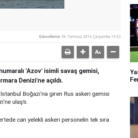
Güncelleme:
06 Temmuz 2016 Çarşamba 19:53
umaralı 'Azov' isimli savaş gemisi,
Ya
Fe
mara Denizi'ne açıldı.
 İstanbul Boğazı'na giren Rus askeri gemisi
'ne ulaştı.
rtede can yelekli askeri personelin tek sıra