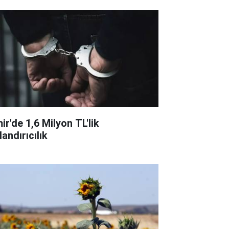
ir'de 1,6 Milyon TL'lik
andırıcılık