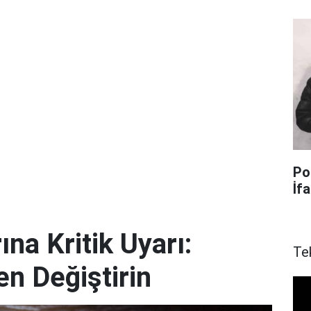
Po
İf
ına Kritik Uyarı:
Te
en Değiştirin