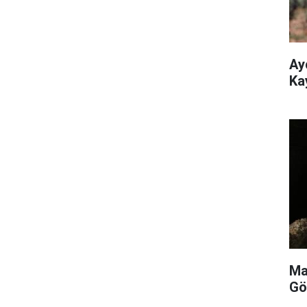
Ay
Ka
Ma
Gö