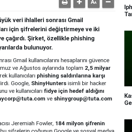
Ip
Ta
k veri ihlalleri sonrası Gmail
arı için şifrelerini değiştirmeye ve iki
 çağırdı. Şirket, özellikle phishing
yarılarda bulunuyor.
rası Gmail kullanıcılarını hesaplarını güvence
 Temmuz ve Ağustos aylarında toplam
2,5 milyar
ek kullanıcıları
phishing saldırılarına karşı
irdi. Google,
ShinyHunters
isimli bir hacker
nu ve kullanıcıları
fidye için hedef aldığını
Ka
nycorp@tuta.com
ve
shinygroup@tuta.com
Ge
acısı Jeremiah Fowler,
184 milyon şifrenin
bu şifrelerin çoğunun Google ve sosyal medya