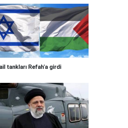
ail tankları Refah'a girdi