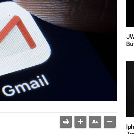
JW
Bü
Ip
Ta