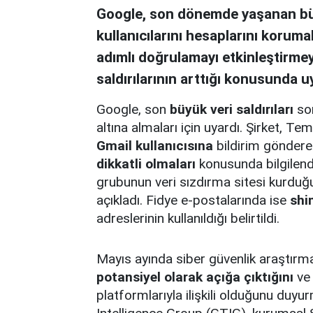
Google, son dönemde yaşanan büyü
kullanıcılarını hesaplarını korumal
adımlı doğrulamayı etkinleştirmeye
saldırılarının arttığı konusunda u
Google, son
büyük veri saldırıları
son
altına almaları için uyardı. Şirket,
Gmail kullanıcısına
bildirim gönderer
dikkatli olmaları
konusunda bilgilend
grubunun veri sızdırma sitesi kurduğu
açıkladı. Fidye e-postalarında ise
shi
adreslerinin kullanıldığı belirtildi.
Mayıs ayında siber güvenlik araştırm
potansiyel olarak açığa çıktığını
ve 
platformlarıyla ilişkili olduğunu duy