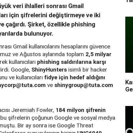
k veri ihlalleri sonrası Gmail
arı için şifrelerini değiştirmeye ve iki
 çağırdı. Şirket, özellikle phishing
yarılarda bulunuyor.
rası Gmail kullanıcılarını hesaplarını güvence
 Temmuz ve Ağustos aylarında toplam
2,5 milyar
ek kullanıcıları
phishing saldırılarına karşı
irdi. Google,
ShinyHunters
isimli bir hacker
nu ve kullanıcıları
fidye için hedef aldığını
Ka
nycorp@tuta.com
ve
shinygroup@tuta.com
Ge
acısı Jeremiah Fowler,
184 milyon şifrenin
bu şifrelerin çoğunun Google ve sosyal medya
urmuştu. Bir ay sonra ise Google Threat