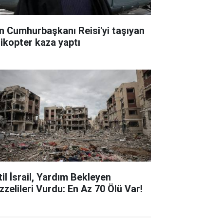
an Cumhurbaşkanı Reisi'yi taşıyan
likopter kaza yaptı
til İsrail, Yardım Bekleyen
zzelileri Vurdu: En Az 70 Ölü Var!