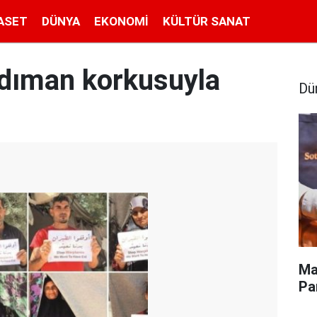
ASET
DÜNYA
EKONOMI
KÜLTÜR SANAT
rdıman korkusuyla
Dü
Ma
Pa