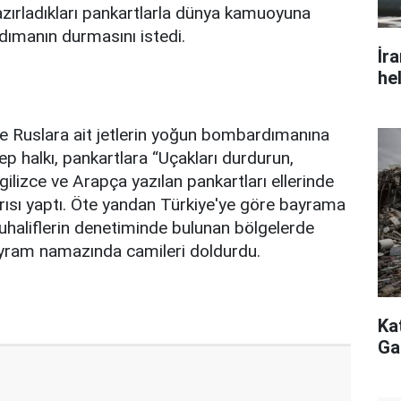
zırladıkları pankartlarla dünya kamuoyuna
dımanın durmasını istedi.
İr
he
ve Ruslara ait jetlerin yoğun bombardımanına
p halkı, pankartlara “Uçakları durdurun,
gilizce ve Arapça yazılan pankartları ellerinde
ısı yaptı. Öte yandan Türkiye'ye göre bayrama
uhaliflerin denetiminde bulunan bölgelerde
am namazında camileri doldurdu.
Ka
Ga