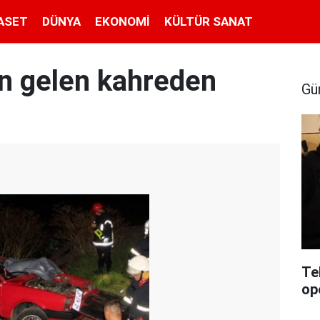
ASET
DÜNYA
EKONOMI
KÜLTÜR SANAT
n gelen kahreden
Gü
Te
op