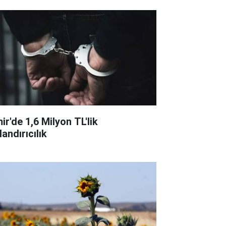
ir'de 1,6 Milyon TL'lik
andırıcılık