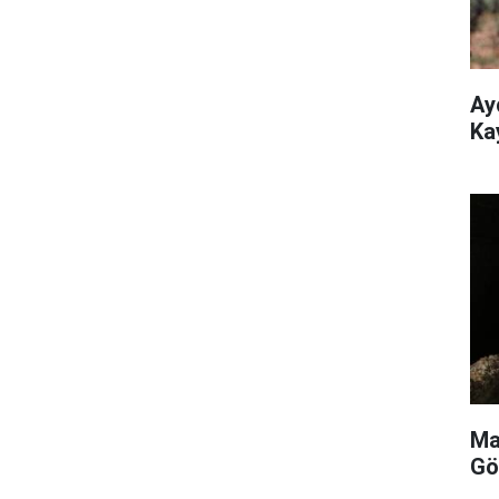
Ay
Ka
Ma
Gö