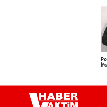
Po
İf