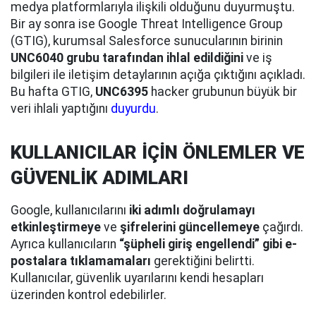
medya platformlarıyla ilişkili olduğunu duyurmuştu.
Bir ay sonra ise Google Threat Intelligence Group
(GTIG), kurumsal Salesforce sunucularının birinin
UNC6040 grubu tarafından ihlal edildiğini
ve iş
bilgileri ile iletişim detaylarının açığa çıktığını açıkladı.
Bu hafta GTIG,
UNC6395
hacker grubunun büyük bir
veri ihlali yaptığını
duyurdu
.
KULLANICILAR İÇİN ÖNLEMLER VE
GÜVENLİK ADIMLARI
Google, kullanıcılarını
iki adımlı doğrulamayı
etkinleştirmeye
ve
şifrelerini güncellemeye
çağırdı.
Ayrıca kullanıcıların
“şüpheli giriş engellendi” gibi e-
postalara tıklamamaları
gerektiğini belirtti.
Kullanıcılar, güvenlik uyarılarını kendi hesapları
üzerinden kontrol edebilirler.