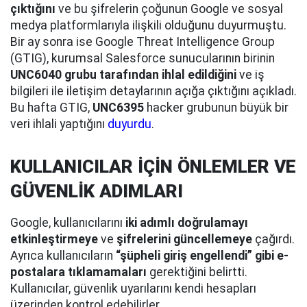
çıktığını
ve bu şifrelerin çoğunun Google ve sosyal
medya platformlarıyla ilişkili olduğunu duyurmuştu.
Bir ay sonra ise Google Threat Intelligence Group
(GTIG), kurumsal Salesforce sunucularının birinin
UNC6040 grubu tarafından ihlal edildiğini
ve iş
bilgileri ile iletişim detaylarının açığa çıktığını açıkladı.
Bu hafta GTIG,
UNC6395
hacker grubunun büyük bir
veri ihlali yaptığını
duyurdu
.
KULLANICILAR İÇİN ÖNLEMLER VE
GÜVENLİK ADIMLARI
Google, kullanıcılarını
iki adımlı doğrulamayı
etkinleştirmeye
ve
şifrelerini güncellemeye
çağırdı.
Ayrıca kullanıcıların
“şüpheli giriş engellendi” gibi e-
postalara tıklamamaları
gerektiğini belirtti.
Kullanıcılar, güvenlik uyarılarını kendi hesapları
üzerinden kontrol edebilirler.