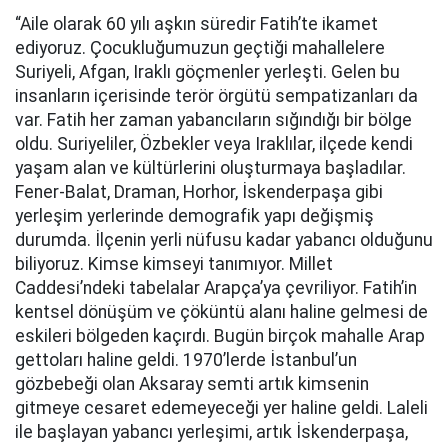
“Aile olarak 60 yılı aşkın süredir Fatih’te ikamet
ediyoruz. Çocukluğumuzun geçtiği mahallelere
Suriyeli, Afgan, Iraklı göçmenler yerleşti. Gelen bu
insanların içerisinde terör örgütü sempatizanları da
var. Fatih her zaman yabancıların sığındığı bir bölge
oldu. Suriyeliler, Özbekler veya Iraklılar, ilçede kendi
yaşam alan ve kültürlerini oluşturmaya başladılar.
Fener-Balat, Draman, Horhor, İskenderpaşa gibi
yerleşim yerlerinde demografik yapı değişmiş
durumda. İlçenin yerli nüfusu kadar yabancı olduğunu
biliyoruz. Kimse kimseyi tanımıyor. Millet
Caddesi’ndeki tabelalar Arapça’ya çevriliyor. Fatih’in
kentsel dönüşüm ve çöküntü alanı haline gelmesi de
eskileri bölgeden kaçırdı. Bugün birçok mahalle Arap
gettoları haline geldi. 1970’lerde İstanbul’un
gözbebeği olan Aksaray semti artık kimsenin
gitmeye cesaret edemeyeceği yer haline geldi. Laleli
ile başlayan yabancı yerleşimi, artık İskenderpaşa,