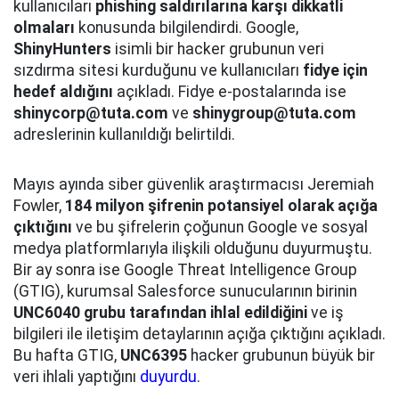
kullanıcıları
phishing saldırılarına karşı dikkatli
olmaları
konusunda bilgilendirdi. Google,
ShinyHunters
isimli bir hacker grubunun veri
sızdırma sitesi kurduğunu ve kullanıcıları
fidye için
hedef aldığını
açıkladı. Fidye e-postalarında ise
shinycorp@tuta.com
ve
shinygroup@tuta.com
adreslerinin kullanıldığı belirtildi.
Mayıs ayında siber güvenlik araştırmacısı Jeremiah
Fowler,
184 milyon şifrenin potansiyel olarak açığa
çıktığını
ve bu şifrelerin çoğunun Google ve sosyal
medya platformlarıyla ilişkili olduğunu duyurmuştu.
Bir ay sonra ise Google Threat Intelligence Group
(GTIG), kurumsal Salesforce sunucularının birinin
UNC6040 grubu tarafından ihlal edildiğini
ve iş
bilgileri ile iletişim detaylarının açığa çıktığını açıkladı.
Bu hafta GTIG,
UNC6395
hacker grubunun büyük bir
veri ihlali yaptığını
duyurdu
.