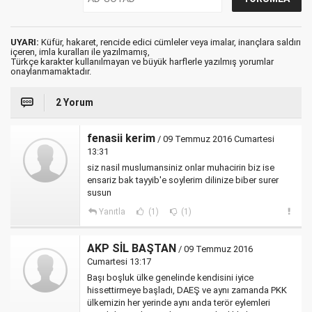
UYARI:
Küfür, hakaret, rencide edici cümleler veya imalar, inançlara saldırı
içeren, imla kuralları ile yazılmamış,
Türkçe karakter kullanılmayan ve büyük harflerle yazılmış yorumlar
onaylanmamaktadır.
2 Yorum
fenasii kerim
/ 09 Temmuz 2016 Cumartesi
13:31
siz nasil muslumansiniz onlar muhacirin biz ise
ensariz bak tayyib'e soylerim dilinize biber surer
susun
Yanıtla
(1)
(1)
AKP SİL BAŞTAN
/ 09 Temmuz 2016
Cumartesi 13:17
Başı boşluk ülke genelinde kendisini iyice
hissettirmeye başladı, DAEŞ ve aynı zamanda PKK
ülkemizin her yerinde aynı anda terör eylemleri