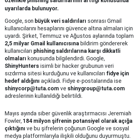
özellikle phishing saldırılarının arttığı konusunda
uyarılarda bulunuyor.
Google, son
büyük veri saldırıları
sonrası Gmail
kullanıcılarını hesaplarını güvence altına almaları için
uyardı. Şirket, Temmuz ve Ağustos aylarında toplam
2,5 milyar Gmail kullanıcısına
bildirim göndererek
kullanıcıları
phishing saldırılarına karşı dikkatli
olmaları
konusunda bilgilendirdi. Google,
ShinyHunters
isimli bir hacker grubunun veri
sızdırma sitesi kurduğunu ve kullanıcıları
fidye için
hedef aldığını
açıkladı. Fidye e-postalarında ise
shinycorp@tuta.com
ve
shinygroup@tuta.com
adreslerinin kullanıldığı belirtildi.
Mayıs ayında siber güvenlik araştırmacısı Jeremiah
Fowler,
184 milyon şifrenin potansiyel olarak açığa
çıktığını
ve bu şifrelerin çoğunun Google ve sosyal
medya platformlarıyla ilişkili olduğunu duyurmuştu.