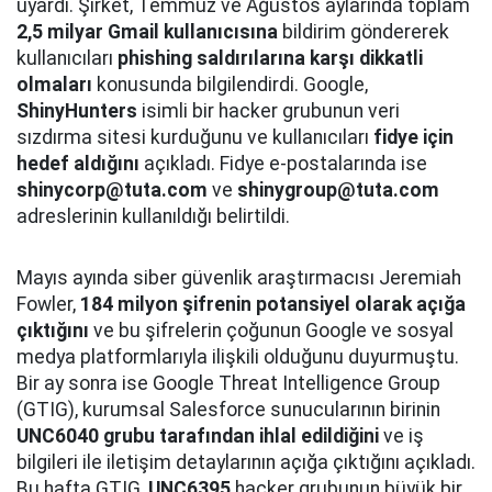
uyardı. Şirket, Temmuz ve Ağustos aylarında toplam
2,5 milyar Gmail kullanıcısına
bildirim göndererek
kullanıcıları
phishing saldırılarına karşı dikkatli
olmaları
konusunda bilgilendirdi. Google,
ShinyHunters
isimli bir hacker grubunun veri
sızdırma sitesi kurduğunu ve kullanıcıları
fidye için
hedef aldığını
açıkladı. Fidye e-postalarında ise
shinycorp@tuta.com
ve
shinygroup@tuta.com
adreslerinin kullanıldığı belirtildi.
Mayıs ayında siber güvenlik araştırmacısı Jeremiah
Fowler,
184 milyon şifrenin potansiyel olarak açığa
çıktığını
ve bu şifrelerin çoğunun Google ve sosyal
medya platformlarıyla ilişkili olduğunu duyurmuştu.
Bir ay sonra ise Google Threat Intelligence Group
(GTIG), kurumsal Salesforce sunucularının birinin
UNC6040 grubu tarafından ihlal edildiğini
ve iş
bilgileri ile iletişim detaylarının açığa çıktığını açıkladı.
Bu hafta GTIG,
UNC6395
hacker grubunun büyük bir