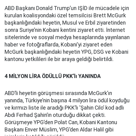
ABD Başkanı Donald Trump’un IŞİD ile mücadele için
kurulan koalisyondaki özel temsilcisi Brett McGurk
başkanlığındaki heyetin, Musul ve Erbil ziyaretinden
sonra Suriye’nin Kobani kentini ziyaret etti. İnternet
sitelerinde ve sosyal medya hesaplarında yayınlanan
haber ve fotoğraflarda, Kobani’yi ziyaret eden
McGurk başkanlığındaki heyetin YPG, DSG ve Kobani
kantonu yetkilileri ile bir araya geldiği belirtildi.
4 MİLYON LİRA ÖDÜLLÜ PKK’lı YANINDA
ABD’li heyetin görüşmesi sırasında McGurk’ın
yanında, Türkiye’nin başına 4 milyon lira ödül koyduğu
ve kırmızı liste ile aradığı PKK’lı ‘Şahin Cilo’ kod adlı
Abdi Ferhad Şahin’in oturduğu dikkat çekti.
Görüşmeye YPG’den Polat Can, Kobani Kantonu
Başkanı Enver Müslim, YPG’den Aldar Halil gibi