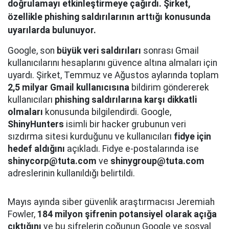
doğrulamayı etkinleştirmeye çağırdı. Şirket,
özellikle phishing saldırılarının arttığı konusunda
uyarılarda bulunuyor.
Google, son
büyük veri saldırıları
sonrası Gmail
kullanıcılarını hesaplarını güvence altına almaları için
uyardı. Şirket, Temmuz ve Ağustos aylarında toplam
2,5 milyar Gmail kullanıcısına
bildirim göndererek
kullanıcıları
phishing saldırılarına karşı dikkatli
olmaları
konusunda bilgilendirdi. Google,
ShinyHunters
isimli bir hacker grubunun veri
sızdırma sitesi kurduğunu ve kullanıcıları
fidye için
hedef aldığını
açıkladı. Fidye e-postalarında ise
shinycorp@tuta.com
ve
shinygroup@tuta.com
adreslerinin kullanıldığı belirtildi.
Mayıs ayında siber güvenlik araştırmacısı Jeremiah
Fowler,
184 milyon şifrenin potansiyel olarak açığa
çıktığını
ve bu şifrelerin çoğunun Google ve sosyal