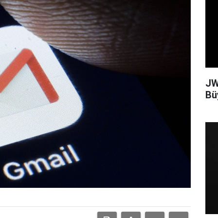
JW
Bü