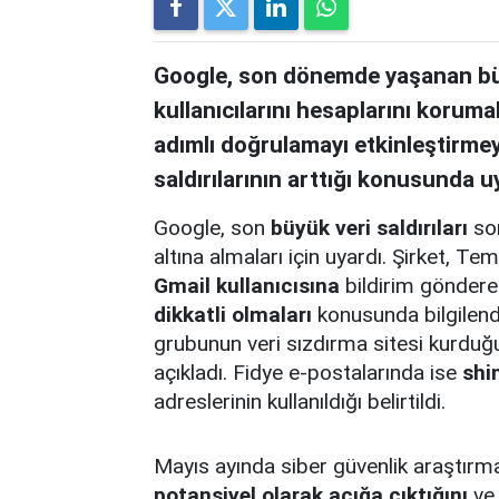
Google, son dönemde yaşanan büyü
kullanıcılarını hesaplarını korumal
adımlı doğrulamayı etkinleştirmeye
saldırılarının arttığı konusunda u
Google, son
büyük veri saldırıları
son
altına almaları için uyardı. Şirket,
Gmail kullanıcısına
bildirim gönderer
dikkatli olmaları
konusunda bilgilend
grubunun veri sızdırma sitesi kurduğu
açıkladı. Fidye e-postalarında ise
shi
adreslerinin kullanıldığı belirtildi.
Mayıs ayında siber güvenlik araştırm
potansiyel olarak açığa çıktığını
ve 