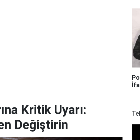
Po
İf
ına Kritik Uyarı:
Te
en Değiştirin