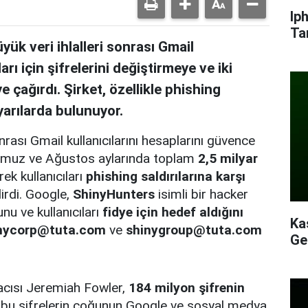
Ip
Ta
k veri ihlalleri sonrası Gmail
arı için şifrelerini değiştirmeye ve iki
 çağırdı. Şirket, özellikle phishing
yarılarda bulunuyor.
rası Gmail kullanıcılarını hesaplarını güvence
 Temmuz ve Ağustos aylarında toplam
2,5 milyar
ek kullanıcıları
phishing saldırılarına karşı
irdi. Google,
ShinyHunters
isimli bir hacker
nu ve kullanıcıları
fidye için hedef aldığını
Ka
nycorp@tuta.com
ve
shinygroup@tuta.com
Ge
acısı Jeremiah Fowler,
184 milyon şifrenin
bu şifrelerin çoğunun Google ve sosyal medya