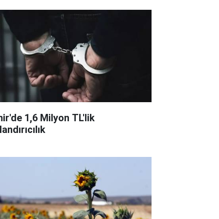
ir'de 1,6 Milyon TL'lik
andırıcılık