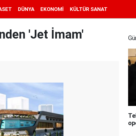
ASET
DÜNYA
EKONOMI
KÜLTÜR SANAT
nden 'Jet İmam'
Gü
Te
op