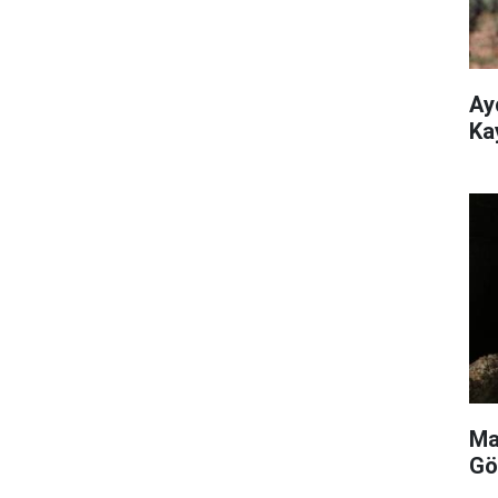
Ay
Ka
Ma
Gö