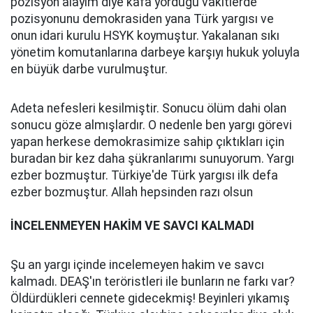
pozisyon alayım diye kafa yorduğu vakitlerde
pozisyonunu demokrasiden yana Türk yargısı ve
onun idari kurulu HSYK koymuştur. Yakalanan sıkı
yönetim komutanlarına darbeye karşıyı hukuk yoluyla
en büyük darbe vurulmuştur.
Adeta nefesleri kesilmiştir. Sonucu ölüm dahi olan
sonucu göze almışlardır. O nedenle ben yargı görevi
yapan herkese demokrasimize sahip çıktıkları için
buradan bir kez daha şükranlarımı sunuyorum. Yargı
ezber bozmuştur. Türkiye'de Türk yargısı ilk defa
ezber bozmuştur. Allah hepsinden razı olsun
İNCELENMEYEN HAKİM VE SAVCI KALMADI
Şu an yargı içinde incelemeyen hakim ve savcı
kalmadı. DEAŞ'ın teröristleri ile bunların ne farkı var?
Öldürdükleri cennete gidecekmiş! Beyinleri yıkamış