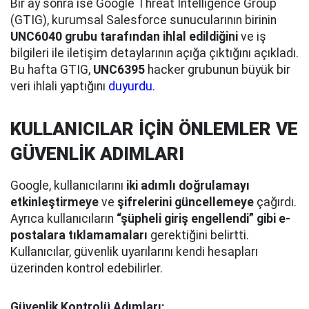
Bir ay sonra ise Google Threat Intelligence Group
(GTIG), kurumsal Salesforce sunucularının birinin
UNC6040 grubu tarafından ihlal edildiğini
ve iş
bilgileri ile iletişim detaylarının açığa çıktığını açıkladı.
Bu hafta GTIG,
UNC6395
hacker grubunun büyük bir
veri ihlali yaptığını
duyurdu
.
KULLANICILAR İÇİN ÖNLEMLER VE
GÜVENLİK ADIMLARI
Google, kullanıcılarını
iki adımlı doğrulamayı
etkinleştirmeye
ve
şifrelerini güncellemeye
çağırdı.
Ayrıca kullanıcıların
“şüpheli giriş engellendi” gibi e-
postalara tıklamamaları
gerektiğini belirtti.
Kullanıcılar, güvenlik uyarılarını kendi hesapları
üzerinden kontrol edebilirler.
Güvenlik Kontrolü Adımları: