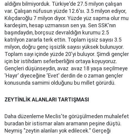
aldığını bilmiyorduk. Türkiye'de 27.5 milyon çalışan
var. Çalışan nüfusun yüzde 12.6'sı. 3.5 milyon ediyor,
Kılıçdaroğlu 7 milyon diyor. Yüzde yüz sapma olur mu
kardeşim, hesap uzmanısın sen ya. Sen SSK'nın
başındaydın, borçsuz devraldığın kurumu 2.5
katrilyon zararla terk ettin. Toplam işsiz sayısı 3.5
milyon, doğru genç işsizlik sayısı yüksek bulunuyor.
Toplam sayı içinde yüzde 20'yi buluyor. Şimdi gençler
için bir istihdam seferberliğini ortaya koyuyoruz.
Gençleri düşünseydin, avaz avaz 18 yaşa seçilmeye
'Hayır' diyeceğine 'Evet' derdin de o zaman gençler
konusunda samimi olduğunu bu millet görürdü.
ZEYTİNLİK ALANLARI TARTIŞMASI
Daha düzenleme Meclis'te görüşülmeden muhalefet
buradan bir istismar alanı aramanın peşine düştü.
Neymiş "zeytin alanları yok edilecek." Gerçeği