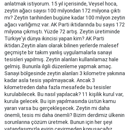
anlatmak istiyorum. 15 yıl içerisinde, Veysel hoca,
zeytin ağacı sayısı 100 milyondan 172 milyona çıktı
mı? Zeytin tarihinden bugüne kadar 100 milyon zeytin
ağacı varlığımız var. AK Parti iktidarında bu sayıs 172
milyona çıkmıştı. Yüzde 72 artış. Zeytin üretiminde
Türkiye'yi dünya ikincisi yapan kim? AK Parti
iktidarı.Zeytin alanı olarak bilinen yerlerde malesef
geçmişte bir takım yanlış uygulamalarla sanayi
tesisleri yapılmış. Zeytin alanları kullanılamaz hale
gelmiş. Bununla ilgili düzenleme yapmak amaç.
Sanayi bölgesinde zeytin alanları 3 kilometre yakınına
kadar asla tesis yapılmayacak. Ancak 3
kilometreden daha fazla mesafede bu tesisler
kurulabilecek. Bu nasıl yapılacak? 11 kişilik kurul var,
kurula gelecek. Bu işin yapılmasında üstün kamu
yararı varsa bu gerçekleşecek. Zeytin mi daha
önemli, tesis mi daha önemli? Bizim derdimiz ülkenin
sorunlarına çözüm üretmek. Bunun için her şeyi
vatandaşımızla evirip çevirmeden konuşacağız.