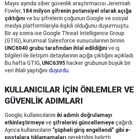
Mayıs ayında siber güvenlik araştırmacısı Jeremiah
Fowler,
184 milyon şifrenin potansiyel olarak açığa
çıktığını
ve bu şifrelerin çoğunun Google ve sosyal
medya platformlarıyla ilişkili olduğunu duyurmuştu.
Bir ay sonra ise Google Threat Intelligence Group
(GTIG), kurumsal Salesforce sunucularının birinin
UNC6040 grubu tarafından ihlal edildiğini
ve iş
bilgileri ile iletişim detaylarının açığa çıktığını açıkladı.
Bu hafta GTIG,
UNC6395
hacker grubunun büyük bir
veri ihlali yaptığını
duyurdu
.
KULLANICILAR İÇİN ÖNLEMLER VE
GÜVENLİK ADIMLARI
Google, kullanıcılarını
iki adımlı doğrulamayı
etkinleştirmeye
ve
şifrelerini güncellemeye
çağırdı.
Ayrıca kullanıcıların
“şüpheli giriş engellendi” gibi e-
postalara tıklamamaları
gerektiğini belirtti.