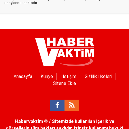
onaylanmamaktadır.
Anasayfa
Künye
İletişim
Gizlilik İlkeleri
Sitene Ekle
Habervaktim
© / Sitemizde kullanılan içerik ve
görsellerin tüm hakları saklıdır, izinsiz kullanımı hukuki