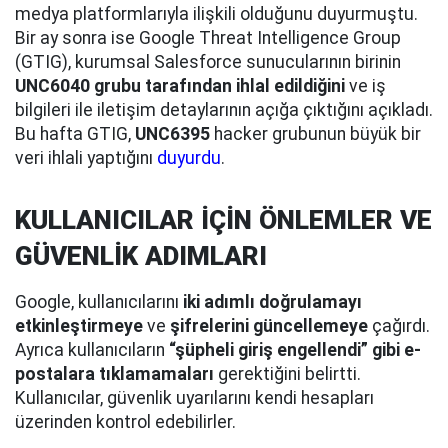
medya platformlarıyla ilişkili olduğunu duyurmuştu.
Bir ay sonra ise Google Threat Intelligence Group
(GTIG), kurumsal Salesforce sunucularının birinin
UNC6040 grubu tarafından ihlal edildiğini
ve iş
bilgileri ile iletişim detaylarının açığa çıktığını açıkladı.
Bu hafta GTIG,
UNC6395
hacker grubunun büyük bir
veri ihlali yaptığını
duyurdu
.
KULLANICILAR İÇİN ÖNLEMLER VE
GÜVENLİK ADIMLARI
Google, kullanıcılarını
iki adımlı doğrulamayı
etkinleştirmeye
ve
şifrelerini güncellemeye
çağırdı.
Ayrıca kullanıcıların
“şüpheli giriş engellendi” gibi e-
postalara tıklamamaları
gerektiğini belirtti.
Kullanıcılar, güvenlik uyarılarını kendi hesapları
üzerinden kontrol edebilirler.