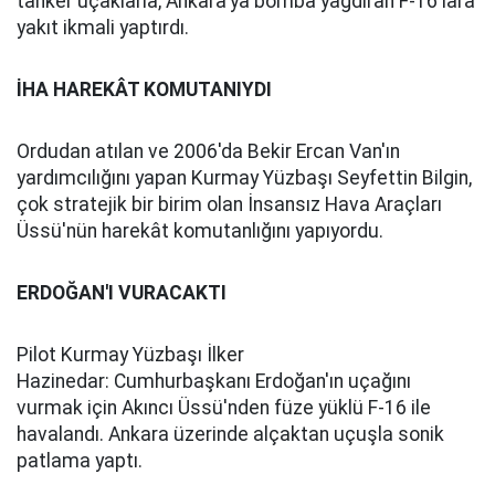
tanker uçaklarla, Ankara'ya bomba yağdıran F-16'lara
yakıt ikmali yaptırdı.
İHA HAREKÂT KOMUTANIYDI
Ordudan atılan ve 2006'da Bekir Ercan Van'ın
yardımcılığını yapan Kurmay Yüzbaşı Seyfettin Bilgin,
çok stratejik bir birim olan İnsansız Hava Araçları
Üssü'nün harekât komutanlığını yapıyordu.
ERDOĞAN'I VURACAKTI
Pilot Kurmay Yüzbaşı İlker
Hazinedar: Cumhurbaşkanı Erdoğan'ın uçağını
vurmak için Akıncı Üssü'nden füze yüklü F-16 ile
havalandı. Ankara üzerinde alçaktan uçuşla sonik
patlama yaptı.