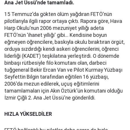
Ana Jet Üssü’nde tamamladı.
15 Temmuz'da gökten ölüm yağdıran FETÖ'nün
pilotlarıyla ilgili rapor ortaya çıktı. Rapora göre, Hava
Harp Okulu'nun 2006 mezuniyet yıllığı adeta
FETÖ'nün 'ihanet yıllığı' gibi... Kendisine boyun
eğmeyen öğrencilere, baskıyla okulu bıraktıran örgüt,
orduya sızdırdığı kendi askeri öğrencilerini, öğrenci
liderliği (KADET) teşkilatına yerleştirdi. O dönemde
binbaşı rütbesiyle filo komutanı olan, darbeci
tuğgeneral Bekir Ercan Van ve Pilot Kurmay Yüzbaşı
Seyfettin Bilgin tarafından eğitilen 16 yüzbaşı,
2006'da mezun edilerek, uçuş eğitimlerini
tamamlamaları için Akın Öztürk'ün komutanı olduğu
İzmir Çiğli 2. Ana Jet Üssü'ne gönderildi.
HIZLA YÜKSELDİLER