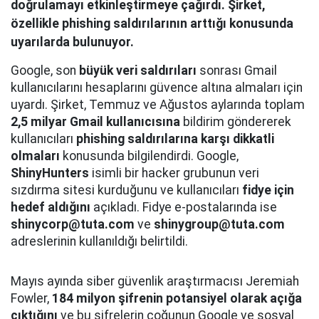
doğrulamayı etkinleştirmeye çağırdı. Şirket,
özellikle phishing saldırılarının arttığı konusunda
uyarılarda bulunuyor.
Google, son
büyük veri saldırıları
sonrası Gmail
kullanıcılarını hesaplarını güvence altına almaları için
uyardı. Şirket, Temmuz ve Ağustos aylarında toplam
2,5 milyar Gmail kullanıcısına
bildirim göndererek
kullanıcıları
phishing saldırılarına karşı dikkatli
olmaları
konusunda bilgilendirdi. Google,
ShinyHunters
isimli bir hacker grubunun veri
sızdırma sitesi kurduğunu ve kullanıcıları
fidye için
hedef aldığını
açıkladı. Fidye e-postalarında ise
shinycorp@tuta.com
ve
shinygroup@tuta.com
adreslerinin kullanıldığı belirtildi.
Mayıs ayında siber güvenlik araştırmacısı Jeremiah
Fowler,
184 milyon şifrenin potansiyel olarak açığa
çıktığını
ve bu şifrelerin çoğunun Google ve sosyal