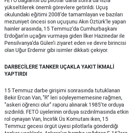
FETÖ bağlantılı bu pilotlar daha sonra da hızla
yükseltilerek önemli görevlere getirildi. Uçuş
okulundaki eğitimi 2008'de tamamlayan ve bazıları
mezuniyet öncesi son uçuşunu Akın Öztürk'le yapan
hainler arasında, 15 Temmuz'da Cumhurbaşkanı
Erdoğan'ın uçağını vurmaya giden İlker Hazinedar ile
Pensilvanya'da Gülen'i ziyaret eden ve devre birincisi
olan Uğur Erdemir gibi isimler dikkati çekiyor.
DARBECİLERE TANKER UÇAKLA YAKIT İKMALİ
YAPTIRDI
15 Temmuz darbe girişimi sonrasında tutuklanan
Bekir Ercan Van, "R" leri söyleyememesine rağmen,
"askeri öğrenci olur" raporu alınarak 1985'te orduya
sızdırıldı. FETÖ üyelerinin orduya sızdırılmasında etkin
rol oynayan Van, İncirlik Üs Komutanı iken, 15
Temmuz gecesi örgüt üyesi pilotlarla gönderdiği