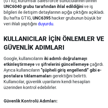
(GTIG), kurumsal Salesforce sunucularının birinin
UNC6040 grubu tarafından ihlal edildiğini
ve iş
bilgileri ile iletişim detaylarının açığa çıktığını açıkladı.
Bu hafta GTIG,
UNC6395
hacker grubunun büyük bir
veri ihlali yaptığını
duyurdu
.
KULLANICILAR İÇİN ÖNLEMLER VE
GÜVENLİK ADIMLARI
Google, kullanıcılarını
iki adımlı doğrulamayı
etkinleştirmeye
ve
şifrelerini güncellemeye
çağırdı.
Ayrıca kullanıcıların
“şüpheli giriş engellendi” gibi e-
postalara tıklamamaları
gerektiğini belirtti.
Kullanıcılar, güvenlik uyarılarını kendi hesapları
üzerinden kontrol edebilirler.
Güvenlik Kontrolü Adımları: