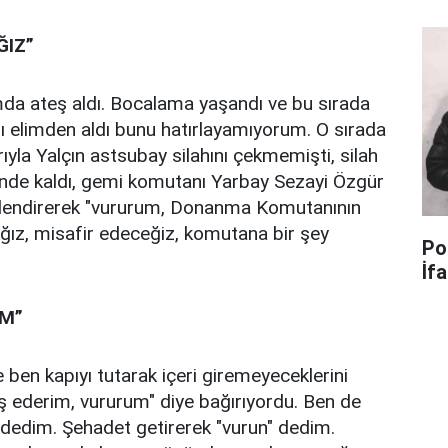
ĞIZ”
a ateş aldı. Bocalama yaşandı ve bu sırada
ı elimden aldı bunu hatırlayamıyorum. O sırada
ıyla Yalçın astsubay silahını çekmemişti, silah
rinde kaldı, gemi komutanı Yarbay Sezayi Özgür
önlendirerek "vururum, Donanma Komutanının
ağız, misafir edeceğiz, komutana bir şey
Po
İf
İM”
 ben kapıyı tutarak içeri giremeyeceklerini
ş ederim, vururum" diye bağırıyordu. Ben de
 dedim. Şehadet getirerek "vurun" dedim.