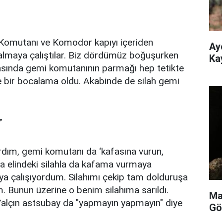
Komutanı ve Komodor kapıyı içeriden
Ay
na almaya çalıştılar. Biz dördümüz boğuşurken
Ka
rasında gemi komutanının parmağı hep tetikte
te bir bocalama oldu. Akabinde de silah gemi
”
rdım, gemi komutanı da ‘kafasına vurun,
ca elindeki silahla da kafama vurmaya
ya çalışıyordum. Silahımı çekip tam dolduruşa
. Bunun üzerine o benim silahıma sarıldı.
Ma
alçın astsubay da "yapmayın yapmayın" diye
Gö