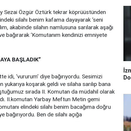
 Sezai Özgür Öztürk tekrar köprüüstünden
Elindeki silahı benim kafama dayayarak ‘seni
adım, akabinde silahın namlusuna sarılarak aşağı
e bağırarak ‘Komutanım kendinizi emniyete
MAYA BAŞLADIK”
İzm
e idi, ‘vururum’ diye bağırıyordu. Sesimizi
Dol
 yukarıya koşarak geldi ve silaha sarılıp bana
ştuğumuz sırada II. Komutan da müdahil olarak
ıldı. II.komutan Yarbay Meftun Metin gemi
mutanı elindeki silahı benim bacağıma doğru
e bağırıyordu. Ben de silahı açığa