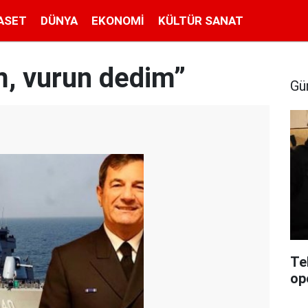
ASET
DÜNYA
EKONOMI
KÜLTÜR SANAT
m, vurun dedim”
Gü
Te
op