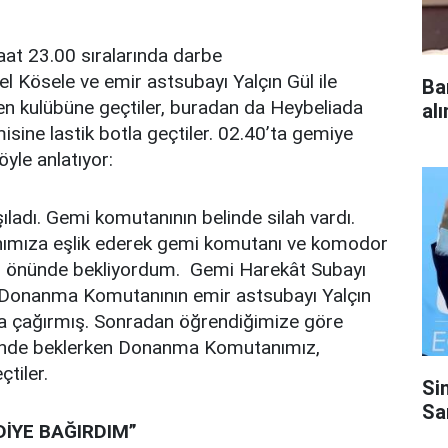
at 23.00 sıralarında darbe
sel Kösele ve emir astsubayı Yalçın Gül ile
Ba
en kulübüne geçtiler, buradan da Heybeliada
al
sine lastik botla geçtiler. 02.40’ta gemiye
öyle anlatıyor:
ladı. Gemi komutanının belinde silah vardı.
nımıza eşlik ederek gemi komutanı ve komodor
nın önünde bekliyordum. Gemi Harekât Subayı
 Donanma Komutanının emir astsubayı Yalçın
ya çağırmış. Sonradan öğrendiğimize göre
ünde beklerken Donanma Komutanımız,
tiler.
Si
Sa
DİYE BAĞIRDIM”