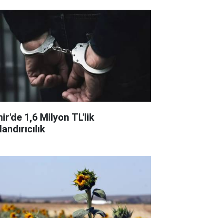
ir'de 1,6 Milyon TL'lik
andırıcılık