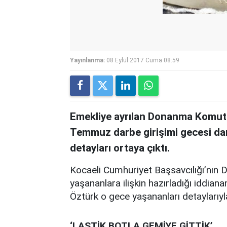
Yayınlanma:
08 Eylül 2017 Cuma 08:59
Emekliye ayrılan Donanma Komuta
Temmuz darbe girişimi gecesi darb
detayları ortaya çıktı.
Kocaeli Cumhuriyet Başsavcılığı’nın
yaşananlara ilişkin hazırladığı iddi
Öztürk o gece yaşananları detaylarıyla
‘LASTİK BOTLA GEMİYE GİTTİK’