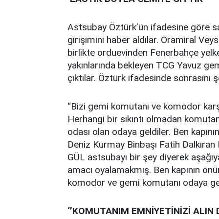
Astsubay Öztürk’ün ifadesine göre sa
girişimini haber aldılar. Oramiral Vey
birlikte orduevinden Fenerbahçe yelk
yakınlarında bekleyen TCG Yavuz gemi
çıktılar. Öztürk ifadesinde sonrasını ş
“Bizi gemi komutanı ve komodor karşı
Herhangi bir sıkıntı olmadan komuta
odası olan odaya geldiler. Ben kapı
Deniz Kurmay Binbaşı Fatih Dalkıran
GÜL astsubayı bir şey diyerek aşağı
amacı oyalamakmış. Ben kapının ön
komodor ve gemi komutanı odaya geç
‘’KOMUTANIM EMNİYETİNİZİ ALIN 