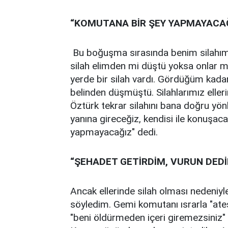
“KOMUTANA BİR ŞEY YAPMAYACA
Bu boğuşma sırasında benim silahımd
silah elimden mi düştü yoksa onlar m
yerde bir silah vardı. Gördüğüm kadar
belinden düşmüştü. Silahlarımız elle
Öztürk tekrar silahını bana doğru y
yanına gireceğiz, kendisi ile konuşac
yapmayacağız" dedi.
“ŞEHADET GETİRDİM, VURUN DED
Ancak ellerinde silah olması nedeniyle
söyledim. Gemi komutanı ısrarla "ate
"beni öldürmeden içeri giremezsiniz"