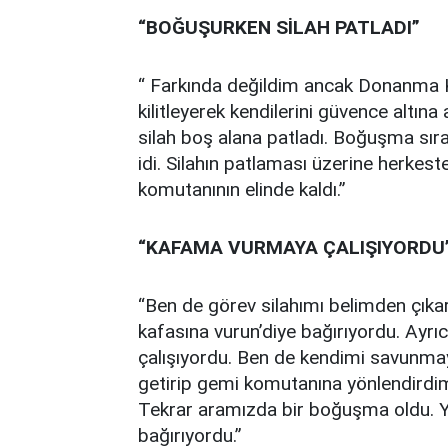
“BOĞUŞURKEN SİLAH PATLADI”
“ Farkında değildim ancak Donanma 
kilitleyerek kendilerini güvence altı
silah boş alana patladı. Boğuşma sı
idi. Silahın patlaması üzerine herkes
komutanının elinde kaldı.”
“KAFAMA VURMAYA ÇALIŞIYORDU
“Ben de görev silahımı belimden çıka
kafasına vurun’diye bağırıyordu. Ayrı
çalışıyordu. Ben de kendimi savunma
getirip gemi komutanına yönlendirdim
Tekrar aramızda bir boğuşma oldu. Y
bağırıyordu.”