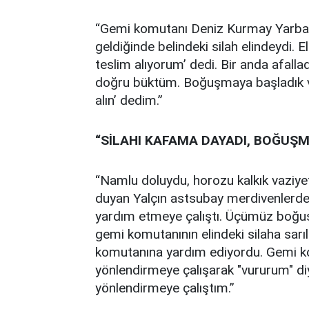
“Gemi komutanı Deniz Kurmay Yarbay
geldiğinde belindeki silah elindeydi. 
teslim alıyorum’ dedi. Bir anda afall
doğru büktüm. Boğuşmaya başladık v
alın’ dedim.”
“SİLAHI KAFAMA DAYADI, BOĞUŞ
“Namlu doluydu, horozu kalkık vaziyett
duyan Yalçın astsubay merdivenlerden
yardım etmeye çalıştı. Üçümüz boğu
gemi komutanının elindeki silaha sar
komutanına yardım ediyordu. Gemi ko
yönlendirmeye çalışarak "vururum" diy
yönlendirmeye çalıştım.”