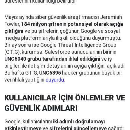
adreslerinin kullanıldığı belirtildi.
Mayıs ayında siber güvenlik araştırmacısı Jeremiah
Fowler,
184 milyon şifrenin potansiyel olarak açığa
çıktığını
ve bu şifrelerin çoğunun Google ve sosyal
medya platformlarıyla ilişkili olduğunu duyurmuştu.
Bir ay sonra ise Google Threat Intelligence Group
(GTIG), kurumsal Salesforce sunucularının birinin
UNC6040 grubu tarafından ihlal edildiğini
ve iş
bilgileri ile iletişim detaylarının açığa çıktığını açıkladı.
Bu hafta GTIG,
UNC6395
hacker grubunun büyük bir
veri ihlali yaptığını
duyurdu
.
KULLANICILAR İÇİN ÖNLEMLER VE
GÜVENLİK ADIMLARI
Google, kullanıcılarını
iki adımlı doğrulamayı
etkinleştirmeye
ve
şifrelerini güncellemeye
çağırdı.