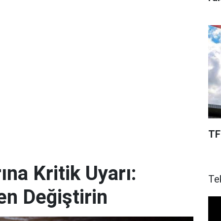
TF
ına Kritik Uyarı:
Te
en Değiştirin