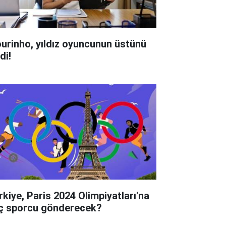
urinho, yıldız oyuncunun üstünü
di!
rkiye, Paris 2024 Olimpiyatları'na
ç sporcu gönderecek?