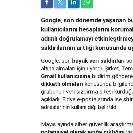
Google, son dönemde yaşanan büyü
kullanıcılarını hesaplarını korumal
adımlı doğrulamayı etkinleştirmeye
saldırılarının arttığı konusunda u
Google, son
büyük veri saldırıları
son
altına almaları için uyardı. Şirket,
Gmail kullanıcısına
bildirim gönderer
dikkatli olmaları
konusunda bilgilend
grubunun veri sızdırma sitesi kurduğu
açıkladı. Fidye e-postalarında ise
shi
adreslerinin kullanıldığı belirtildi.
Mayıs ayında siber güvenlik araştırm
potansiyel olarak açığa çıktığını
ve 