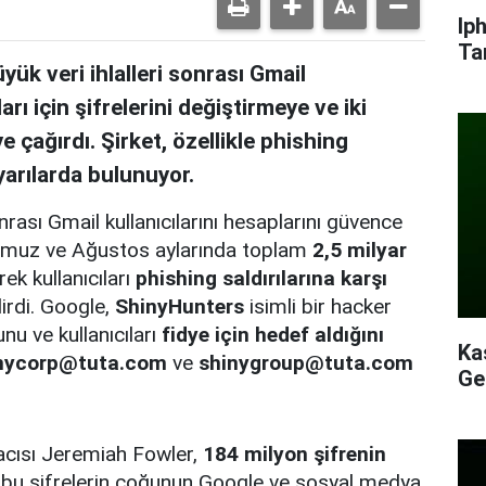
Ip
Ta
k veri ihlalleri sonrası Gmail
arı için şifrelerini değiştirmeye ve iki
 çağırdı. Şirket, özellikle phishing
yarılarda bulunuyor.
rası Gmail kullanıcılarını hesaplarını güvence
 Temmuz ve Ağustos aylarında toplam
2,5 milyar
ek kullanıcıları
phishing saldırılarına karşı
irdi. Google,
ShinyHunters
isimli bir hacker
nu ve kullanıcıları
fidye için hedef aldığını
Ka
nycorp@tuta.com
ve
shinygroup@tuta.com
Ge
acısı Jeremiah Fowler,
184 milyon şifrenin
bu şifrelerin çoğunun Google ve sosyal medya