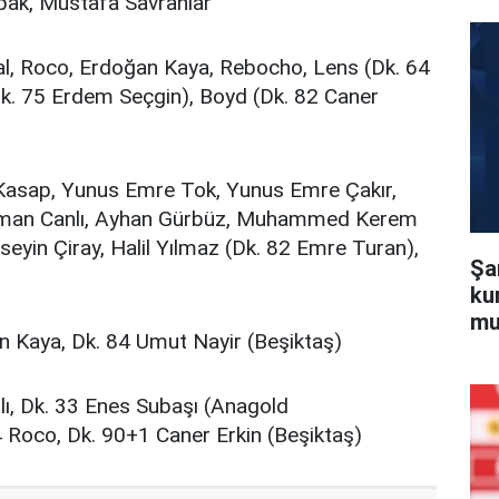
kpak, Mustafa Savranlar
al, Roco, Erdoğan Kaya, Rebocho, Lens (Dk. 64
k. 75 Erdem Seçgin), Boyd (Dk. 82 Caner
Kasap, Yunus Emre Tok, Yunus Emre Çakır,
ahman Canlı, Ayhan Gürbüz, Muhammed Kerem
eyin Çiray, Halil Yılmaz (Dk. 82 Emre Turan),
Şa
ku
mu
n Kaya, Dk. 84 Umut Nayir (Beşiktaş)
lı, Dk. 33 Enes Subaşı (Anagold
 Roco, Dk. 90+1 Caner Erkin (Beşiktaş)