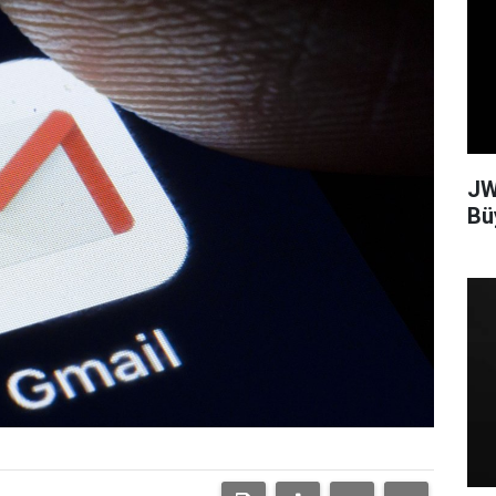
JW
Bü