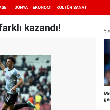
ASET
DÜNYA
EKONOMI
KÜLTÜR SANAT
arklı kazandı!
Sp
Me
geç