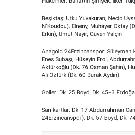
Hakemler: Bahattin Şimşek, İlker Ta
Beşiktaş: Utku Yuvakuran, Necip Uys
N'Koudou), Elneny, Muhayer Oktay (D
Erkin), Umut Nayir, Güven Yalçın
Anagold 24Erzincanspor: Süleyman 
Enes Subaşı, Hüseyin Erol, Abdurr
Aktürkoğlu (Dk. 76 Osman Şahin), Hüs
Ali Öztürk (Dk. 60 Burak Aydın)
Goller: Dk. 25 Boyd, Dk. 45+3 Erdoğa
Sarı kartlar: Dk. 17 Abdurrahman Can
24Erzincanspor), Dk. 57 Boyd, Dk. 74