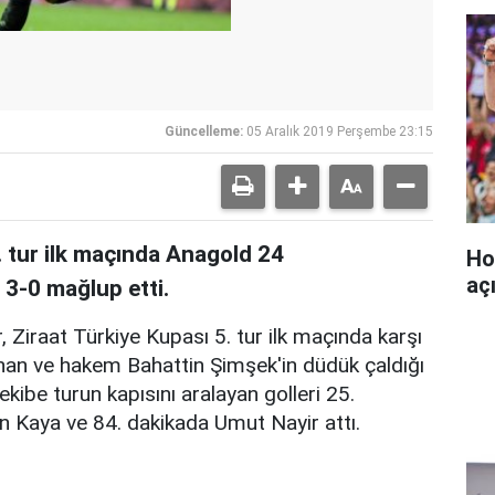
Güncelleme:
05 Aralık 2019 Perşembe 23:15
. tur ilk maçında Anagold 24
Ho
aç
3-0 mağlup etti.
 Ziraat Türkiye Kupası 5. tur ilk maçında karşı
nan ve hakem Bahattin Şimşek'in düdük çaldığı
kibe turun kapısını aralayan golleri 25.
 Kaya ve 84. dakikada Umut Nayir attı.