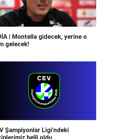
DİA | Montella gidecek, yerine o
im gelecek!
V Şampiyonlar Ligi'ndeki
iplerimiz belli oldu