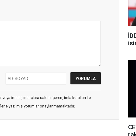
İD
is
veya imalar, inançlara saldırı içeren, imla kuralları ile
flerle yazılmış yorumlar onaylanmamaktadır.
CE
rak