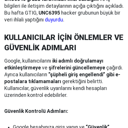
bilgileri ile iletişim detaylarının açığa çıktığını açıkladı.
Bu hafta GTIG,
UNC6395
hacker grubunun büyük bir
veri ihlali yaptığını
duyurdu
.
KULLANICILAR İÇİN ÖNLEMLER VE
GÜVENLİK ADIMLARI
Google, kullanıcılarını
iki adımlı doğrulamayı
etkinleştirmeye
ve
şifrelerini güncellemeye
çağırdı.
Ayrıca kullanıcıların
“şüpheli giriş engellendi” gibi e-
postalara tıklamamaları
gerektiğini belirtti.
Kullanıcılar, güvenlik uyarılarını kendi hesapları
üzerinden kontrol edebilirler.
Güvenlik Kontrolü Adımları:
Google hesabınıza giriş yapın ve
“Güvenlik”