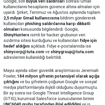
Google, son
büyük veri saldırıları
sonrası Gmail
kullanıcılarını hesaplarını güvence altına almaları için
uyardı. Şirket, Temmuz ve Ağustos aylarında toplam
2,5 milyar Gmail kullanıcısına
bildirim göndererek
kullanıcıları
phishing saldırılarına karşı dikkatli
olmaları
konusunda bilgilendirdi. Google,
ShinyHunters
isimli bir hacker grubunun veri
sızdırma sitesi kurduğunu ve kullanıcıları
fidye için
hedef aldığını
açıkladı. Fidye e-postalarında ise
shinycorp@tuta.com
ve
shinygroup@tuta.com
adreslerinin kullanıldığı belirtildi.
Mayıs ayında siber güvenlik araştırmacısı Jeremiah
Fowler,
184 milyon şifrenin potansiyel olarak açığa
çıktığını
ve bu şifrelerin çoğunun Google ve sosyal
medya platformlarıyla ilişkili olduğunu duyurmuştu.
Bir ay sonra ise Google Threat Intelligence Group
(GTIG), kurumsal Salesforce sunucularının birinin
UNC6040 grubu tarafından ihlal edildiğini
ve iş