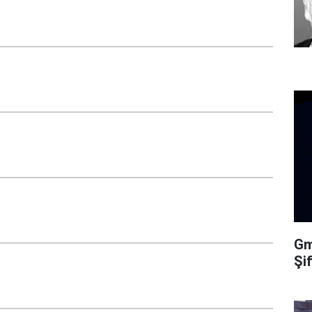
Gma
Şi