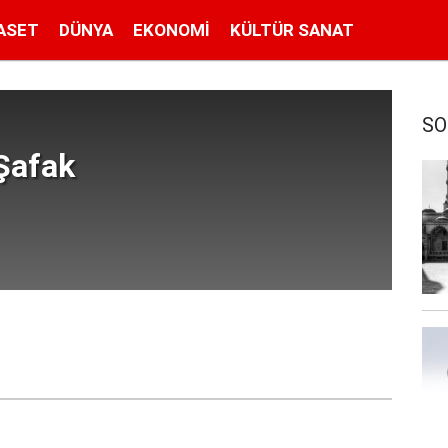
ASET
DÜNYA
EKONOMI
KÜLTÜR SANAT
SO
Şafak