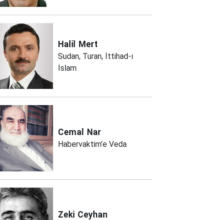
Halil
Mert
Sudan, Turan, İttihad-ı
İslam
Cemal
Nar
Habervaktim’e Veda
Zeki
Ceyhan