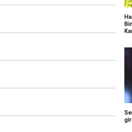
Ha
Bi
Ka
Se
gi