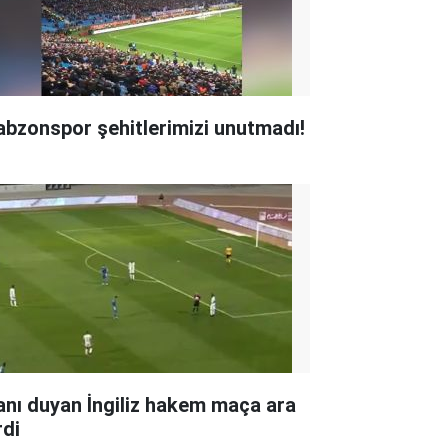
abzonspor şehitlerimizi unutmadı!
anı duyan İngiliz hakem maça ara
rdi