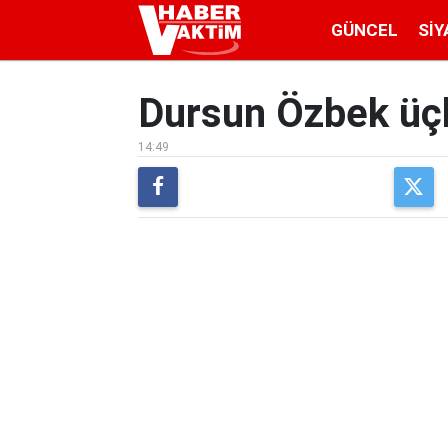
GÜNCEL
SIY
Dursun Özbek üçlü
14:49