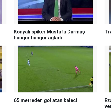
Konyalı spiker Mustafa Durmuş
Tr
hüngür hüngür ağladı
65 metreden gol atan kaleci
Ez
ve