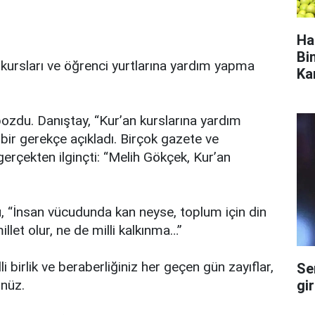
Ha
Bi
 kursları ve öğrenci yurtlarına yardım yapma
Ka
 bozdu. Danıştay, “Kur’an kurslarına yardım
bir gerekçe açıkladı. Birçok gazete ve
gerçekten ilginçti: “Melih Gökçek, Kur’an
u, “İnsan vücudunda kan neyse, toplum için din
illet olur, ne de milli kalkınma…”
 birlik ve beraberliğiniz her geçen gün zayıflar,
Se
gi
nüz.