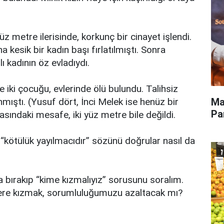
üz metre ilerisinde, korkunç bir cinayet işlendi.
a kesik bir kadın başı fırlatılmıştı. Sonra
lı kadının öz evladıydı.
 iki çocuğu, evlerinde ölü bulundu. Talihsiz
Ma
mıştı. (Yusuf dört, İnci Melek ise henüz bir
Pa
asındaki mesafe, iki yüz metre bile değildi.
“kötülük yayılmacıdır” sözünü doğrular nasıl da
a bırakıp “kime kızmalıyız” sorusunu soralım.
lere kızmak, sorumluluğumuzu azaltacak mı?