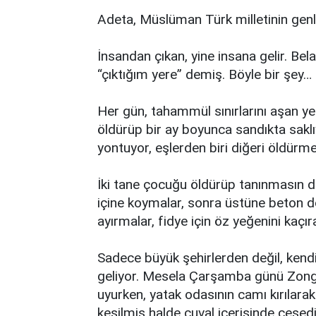
Adeta, Müslüman Türk milletinin genle
İnsandan çıkan, yine insana gelir. Bel
“çıktığım yere” demiş. Böyle bir şey…
Her gün, tahammül sınırlarını aşan yen
öldürüp bir ay boyunca sandıkta saklı
yontuyor, eşlerden biri diğeri öldürmek 
İki tane çocuğu öldürüp tanınmasın d
içine koymalar, sonra üstüne beton dök
ayırmalar, fidye için öz yeğenini kaçı
Sadece büyük şehirlerden değil, kendi
geliyor. Mesela Çarşamba günü Zongu
uyurken, yatak odasının camı kırılara
kesilmiş halde çuval içerisinde cesedi 