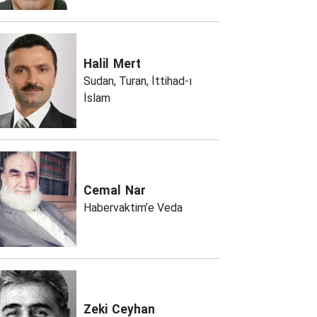
Halil
Mert
Sudan, Turan, İttihad-ı
İslam
Cemal
Nar
Habervaktim’e Veda
Zeki
Ceyhan