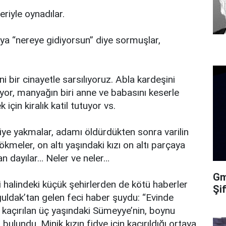
riyle oynadılar.
aya “nereye gidiyorsun” diye sormuşlar,
i bir cinayetle sarsılıyoruz. Abla kardeşini
yor, manyağın biri anne ve babasını keserle
için kiralık katil tutuyor vs.
iye yakmalar, adamı öldürdükten sonra varilin
meler, on altı yaşındaki kızı on altı parçaya
ran dayılar… Neler ve neler…
Gma
 halindeki küçük şehirlerden de kötü haberler
Şi
ldak’tan gelen feci haber şuydu: “Evinde
k kaçırılan üç yaşındaki Sümeyye’nin, boynu
bulundu. Minik kızın fidye için kaçırıldığı ortaya