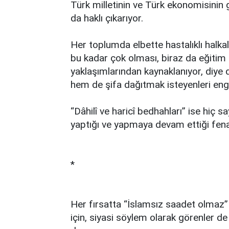
Türk milletinin ve Türk ekonomisinin g
da haklı çıkarıyor.
Her toplumda elbette hastalıklı halka
bu kadar çok olması, biraz da eğitim
yaklaşımlarından kaynaklanıyor, diye
hem de şifa dağıtmak isteyenleri enge
“Dâhilî ve haricî bedhahları” ise hiç 
yaptığı ve yapmaya devam ettiği fenal
*
Her fırsatta “İslamsız saadet olmaz” d
için, siyasi söylem olarak görenler d