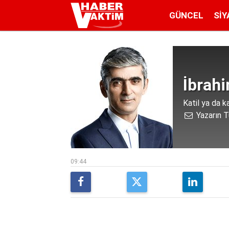
GÜNCEL
SIY
İbrah
Katil ya da ka
Yazarın T
09:44