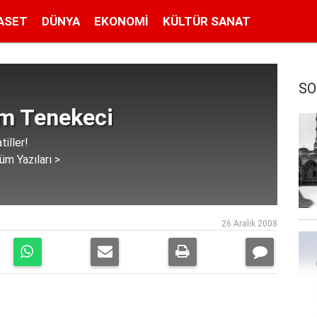
ASET
DÜNYA
EKONOMI
KÜLTÜR SANAT
SO
im Tenekeci
tiller!
üm Yazıları >
26 Aralık 2008