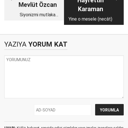
Hayrettin
Mevlüt Özcan
Karaman
Siyonizmi mutlaka
Yine o mesele (necât)
tanımalısınız
YAZIYA
YORUM KAT
UYARI:
Küfür, hakaret, rencide edici cümleler veya imalar, inançlara saldırı