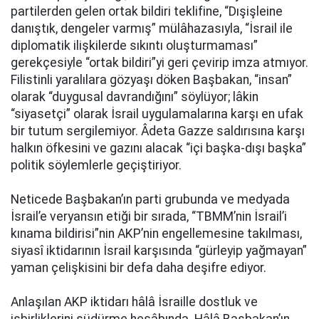
partilerden gelen ortak bildiri teklifine, “Dışişleine
danıştık, dengeler varmış” mülâhazasıyla, “İsrail ile
diplomatik ilişkilerde sıkıntı oluşturmaması”
gerekçesiyle “ortak bildiri”yi geri çevirip imza atmıyor.
Filistinli yaralılara gözyaşı döken Başbakan, “insan”
olarak “duygusal davrandığını” söylüyor; lâkin
“siyasetçi” olarak İsrail uygulamalarına karşı en ufak
bir tutum sergilemiyor. Âdeta Gazze saldırısına karşı
halkın öfkesini ve gazını alacak “içi başka-dışı başka”
politik söylemlerle geçiştiriyor.
Neticede Başbakan’ın parti grubunda ve medyada
İsrail’e veryansın etiği bir sırada, “TBMM’nin İsrail’i
kınama bildirisi”nin AKP’nin engellemesine takılması,
siyasî iktidarının İsrail karşısında “gürleyip yağmayan”
yaman çelişkisini bir defa daha deşifre ediyor.
Anlaşılan AKP iktidarı hâlâ İsraille dostluk ve