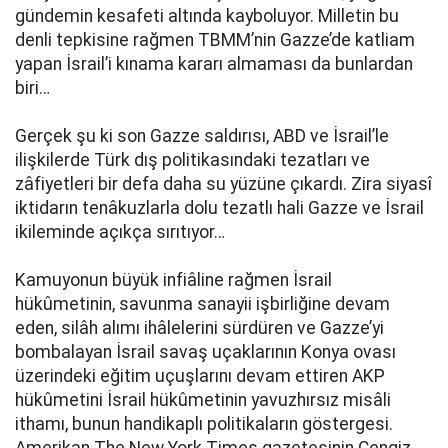
gündemin kesafeti altında kayboluyor. Milletin bu
denli tepkisine rağmen TBMM’nin Gazze’de katliam
yapan İsrail’i kınama kararı almaması da bunlardan
biri…
Gerçek şu ki son Gazze saldırısı, ABD ve İsrail’le
ilişkilerde Türk dış politikasındaki tezatları ve
zâfiyetleri bir defa daha su yüzüne çıkardı. Zira siyasî
iktidarın tenâkuzlarla dolu tezatlı hali Gazze ve İsrail
ikileminde açıkça sırıtıyor…
Kamuyonun büyük infiâline rağmen İsrail
hükûmetinin, savunma sanayii işbirliğine devam
eden, silâh alımı ihâlelerini sürdüren ve Gazze’yi
bombalayan İsrail savaş uçaklarının Konya ovası
üzerindeki eğitim uçuşlarını devam ettiren AKP
hükûmetini İsrail hükûmetinin yavuzhırsız misâli
ithamı, bunun handikaplı politikaların göstergesi.