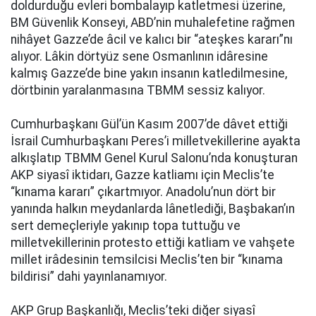
doldurduğu evleri bombalayıp katletmesi üzerine,
BM Güvenlik Konseyi, ABD’nin muhalefetine rağmen
nihâyet Gazze’de âcil ve kalıcı bir “ateşkes kararı”nı
alıyor. Lâkin dörtyüz sene Osmanlının idâresine
kalmış Gazze’de bine yakın insanın katledilmesine,
dörtbinin yaralanmasına TBMM sessiz kalıyor.
Cumhurbaşkanı Gül’ün Kasım 2007’de dâvet ettiği
İsrail Cumhurbaşkanı Peres’i milletvekillerine ayakta
alkışlatıp TBMM Genel Kurul Salonu’nda konuşturan
AKP siyasî iktidarı, Gazze katliamı için Meclis’te
“kınama kararı” çıkartmıyor. Anadolu’nun dört bir
yanında halkın meydanlarda lânetlediği, Başbakan’ın
sert demeçleriyle yakınıp topa tuttuğu ve
milletvekillerinin protesto ettiği katliam ve vahşete
millet irâdesinin temsilcisi Meclis’ten bir “kınama
bildirisi” dahi yayınlanamıyor.
AKP Grup Başkanlığı, Meclis’teki diğer siyasî