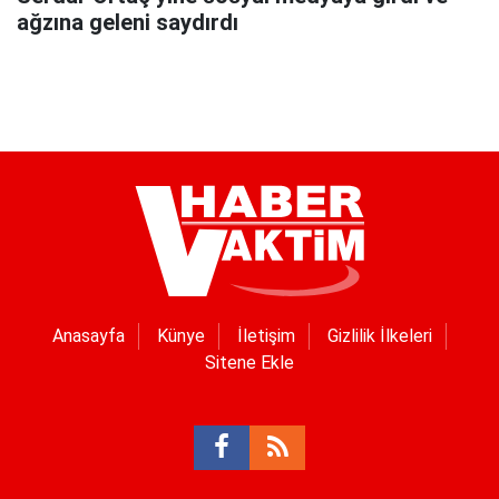
ağzına geleni saydırdı
Anasayfa
Künye
İletişim
Gizlilik İlkeleri
Sitene Ekle