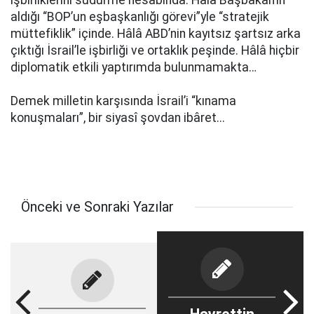
işbirliklerini südürme hesâbında. Hâlâ Başbakan’ın
aldığı “BOP’un eşbaşkanlığı görevi”yle “stratejik
müttefiklik” içinde. Hâlâ ABD’nin kayıtsız şartsız arka
çıktığı İsrail’le işbirliği ve ortaklık peşinde. Hâlâ hiçbir
diplomatik etkili yaptırımda bulunmamakta…
Demek milletin karşısında İsrail’i “kınama
konuşmaları”, bir siyasî şovdan ibâret...
Önceki ve Sonraki Yazılar