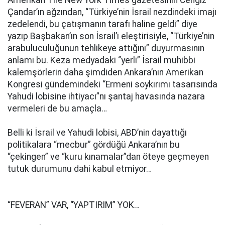
Amerikan The New York Times gazetesinin Cengiz
Çandar’ın ağzından, “Türkiye’nin İsrail nezdindeki imajı
zedelendi, bu çatışmanın tarafı haline geldi” diye
yazıp Başbakan’ın son İsrail’i eleştirisiyle, “Türkiye’nin
arabuluculuğunun tehlikeye attığını” duyurmasının
anlamı bu. Keza medyadaki “yerli” İsrail muhibbi
kalemşörlerin daha şimdiden Ankara’nın Amerikan
Kongresi gündemindeki “Ermeni soykırımı tasarısında
Yahudi lobisine ihtiyacı”nı şantaj havasında nazara
vermeleri de bu amaçla…
Belli ki İsrail ve Yahudi lobisi, ABD’nin dayattığı
politikalara “mecbur” gördüğü Ankara’nın bu
“çekingen” ve “kuru kınamalar”dan öteye geçmeyen
tutuk durumunu dahi kabul etmiyor…
“FEVERAN” VAR, “YAPTIRIM” YOK…