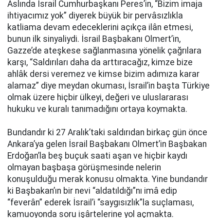
Aslında İsrail Cumhurbaşkanı Peres’in, “Bizim imaja
ihtiyacımız yok” diyerek büyük bir pervâsızlıkla
katliama devam edeceklerini açıkça ilân etmesi,
bunun ilk sinyaliydi. İsrail Başbakanı Olmert’in,
Gazze’de ateşkese sağlanmasına yönelik çağrılara
karşı, “Saldırıları daha da arttıracağız, kimze bize
ahlâk dersi veremez ve kimse bizim adımıza karar
alamaz” diye meydan okuması, İsrail’in başta Türkiye
olmak üzere hiçbir ülkeyi, değeri ve uluslararası
hukuku ve kuralı tanımadığını ortaya koymakta.
Bundandır ki 27 Aralık’taki saldırıdan birkaç gün önce
Ankara’ya gelen İsrail Başbakanı Olmert’in Başbakan
Erdoğan’la beş buçuk saati aşan ve hiçbir kaydı
olmayan başbaşa görüşmesinde nelerin
konuşulduğu merak konusu olmakta. Yine bundandır
ki Başbakan’ın bir nevi “aldatıldığı”nı imâ edip
“feverân” ederek İsrail’i “saygısızlık”la suçlaması,
kamuoyonda soru işârtelerine yol açmakta.