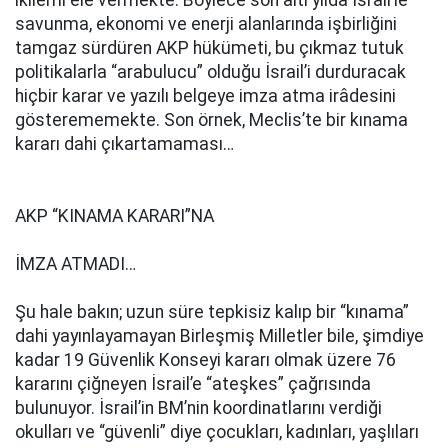
ikilemi ele vermekte. Böylece son altı yılda İsrail’le
savunma, ekonomi ve enerji alanlarında işbirliğini
tamgaz sürdüren AKP hükümeti, bu çıkmaz tutuk
politikalarla “arabulucu” olduğu İsrail’i durduracak
hiçbir karar ve yazılı belgeye imza atma irâdesini
gösterememekte. Son örnek, Meclis’te bir kınama
kararı dahi çıkartamaması…
AKP “KINAMA KARARI”NA
İMZA ATMADI…
Şu hale bakın; uzun süre tepkisiz kalıp bir “kınama”
dahi yayınlayamayan Birleşmiş Milletler bile, şimdiye
kadar 19 Güvenlik Konseyi kararı olmak üzere 76
kararını çiğneyen İsrail’e “ateşkes” çağrısında
bulunuyor. İsrail’in BM’nin koordinatlarını verdiği
okulları ve “güvenli” diye çocukları, kadınları, yaşlıları