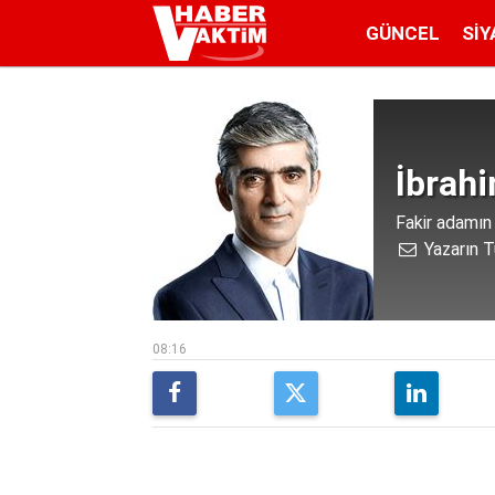
GÜNCEL
SIY
İbrah
Fakir adamın 
Yazarın T
08:16