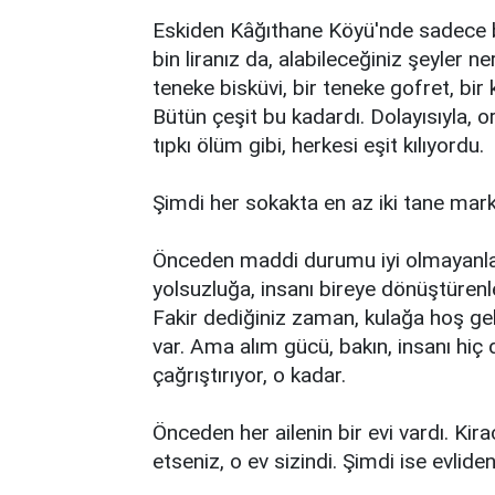
Eskiden Kâğıthane Köyü'nde sadece bir
bin liranız da, alabileceğiniz şeyler n
teneke bisküvi, bir teneke gofret, bir
Bütün çeşit bu kadardı. Dolayısıyla, or
tıpkı ölüm gibi, herkesi eşit kılıyordu.
Şimdi her sokakta en az iki tane mar
Önceden maddi durumu iyi olmayanlara f
yolsuzluğa, insanı bireye dönüştürenler
Fakir dediğiniz zaman, kulağa hoş gelm
var. Ama alım gücü, bakın, insanı hi
çağrıştırıyor, o kadar.
Önceden her ailenin bir evi vardı. Ki
etseniz, o ev sizindi. Şimdi ise evlide