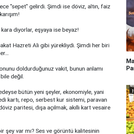
 "sepet" gelirdi. Şimdi ise döviz, altın, faiz
karışım!
kara diyorlar, eşyaya ise beyaz!
kat Hazreti Ali gibi yürekliydi. Şimdi her biri
r...
Ma
Pa
onunu doldurduğunuz vakit, bunun anlamı
bile değil.
deyse bütün yeni şeyler, ekonomiyle, yani
redi kartı, repo, serbest kur sistemi, paravan
öviz paritesi, dışa açılmak, akıllı kart vesaire
 bir şey var mı? Ses ve görüntü kalitesinin