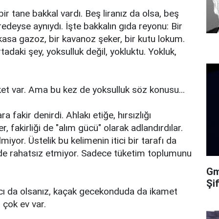
 tane bakkal vardı. Beş liranız da olsa, beş
eredeyse aynıydı. İşte bakkalın gıda reyonu: Bir
 kasa gazoz, bir kavanoz şeker, bir kutu lokum.
tadaki şey, yoksulluk değil, yokluktu. Yokluk,
ket var. Ama bu kez de yoksulluk söz konusu...
akir denirdi. Ahlakı etiğe, hırsızlığı
, fakirliği de "alım gücü" olarak adlandırdılar.
iyor. Üstelik bu kelimenin itici bir tarafı da
ç de rahatsız etmiyor. Sadece tüketim toplumunu
Gma
Şi
racı da olsanız, kaçak gecekonduda da ikamet
n çok ev var.