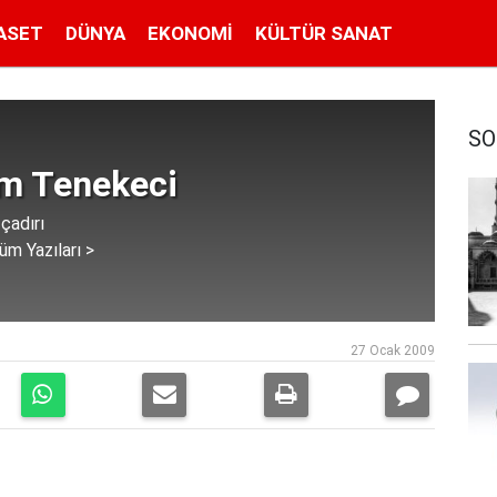
ASET
DÜNYA
EKONOMI
KÜLTÜR SANAT
SO
im Tenekeci
çadırı
üm Yazıları >
27 Ocak 2009