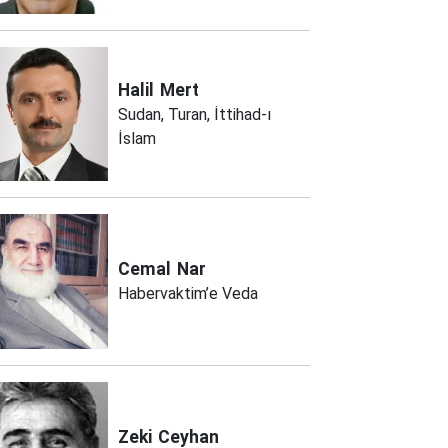
Halil
Mert
Sudan, Turan, İttihad-ı
İslam
Cemal
Nar
Habervaktim’e Veda
Zeki
Ceyhan