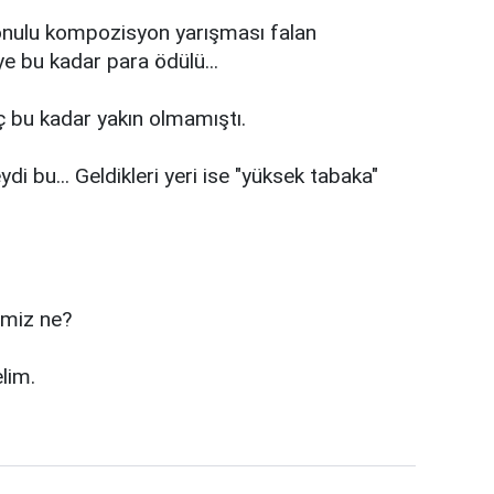
 konulu kompozisyon yarışması falan
iye bu kadar para ödülü...
hiç bu kadar yakın olmamıştı.
i bu... Geldikleri yeri ise "yüksek tabaka"
imiz ne?
lim.