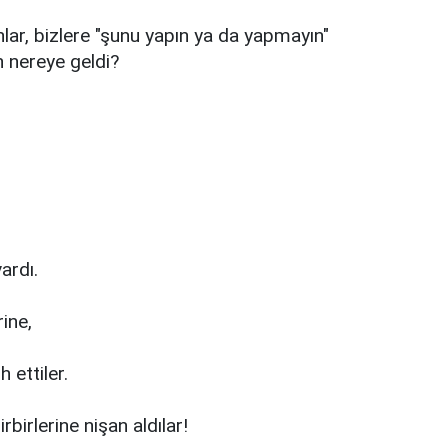
ar, bizlere "şunu yapın ya da yapmayın"
n nereye geldi?
ardı.
ine,
 ettiler.
rbirlerine nişan aldılar!