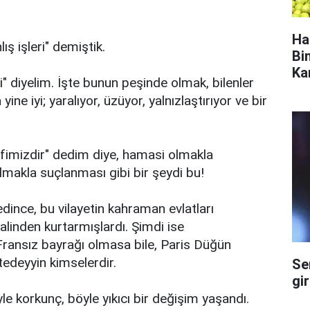
Ha
ş işleri" demiştik.
Bi
Ka
" diyelim. İşte bunun peşinde olmak, bilenler
yine iyi; yaralıyor, üzüyor, yalnızlaştırıyor ve bir
fimizdir" dedim diye, hamasi olmakla
akla suçlanması gibi bir şeydi bu!
edince, bu vilayetin kahraman evlatları
linden kurtarmışlardı. Şimdi ise
ransız bayrağı olmasa bile, Paris Düğün
edeyyin kimselerdir.
Se
gi
yle korkunç, böyle yıkıcı bir değişim yaşandı.