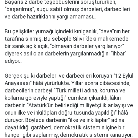
Başarısız darbe teşebbüslerini soruştururken,
“başarılmış”, suçu sabit olmuş darbeleri, darbecileri
ve darbe hazırlıklarını yargılamaması…
Bu çelişkiler yumağı içindeki kırılganlık, “dava”nın her
tarafına sinmiş. Bu sebeple Silivri’deki mahkemede
bir sanık açık açık, “olmayan darbeler yargılanıyor”
diyerek asıl olan darbelerin yargılanmadığını “ihbar”
ediyor…
Gerçek şu ki darbeleri ve darbecileri koruyan “12 Eylül
Anayasası” hâlâ yürürlükte. Yıllar sonra dibâcesinde,
darbecilerin darbeyi “Türk milleti adına, koruma ve
kollama göreviyle yaptığı” cümlesi çıkarıldı; lâkin
darbenin “Atatürk’ün belirlediği milliyetçilik anlayışı ve
onun ilke ve inkılâpları doğrultusunda yapıldığı” hâlâ
duruyor. Böylece darbenin “ilke ve inkılâplar” adına
dayatıldığı garâbeti, demokratik sistemin içine bir
hançer gibi saplanmış; demokratik sistemi kanatıyor.