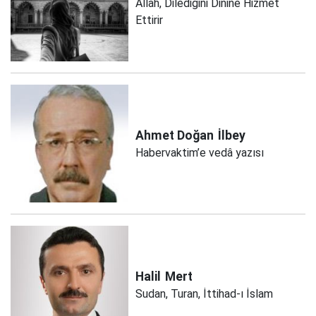
Allah, Dilediğini Dinine Hizmet
Ettirir
Ahmet Doğan
İlbey
Habervaktim’e vedâ yazısı
Halil
Mert
Sudan, Turan, İttihad-ı İslam