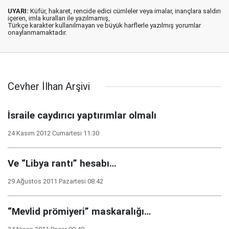
UYARI:
Küfür, hakaret, rencide edici cümleler veya imalar, inançlara saldırı
içeren, imla kuralları ile yazılmamış,
Türkçe karakter kullanılmayan ve büyük harflerle yazılmış yorumlar
onaylanmamaktadır.
Cevher İlhan Arşivi
İsraile caydırıcı yaptırımlar olmalı
24 Kasım 2012 Cumartesi 11:30
Ve “Libya rantı” hesabı…
29 Ağustos 2011 Pazartesi 08:42
“Mevlid prömiyeri” maskaralığı…