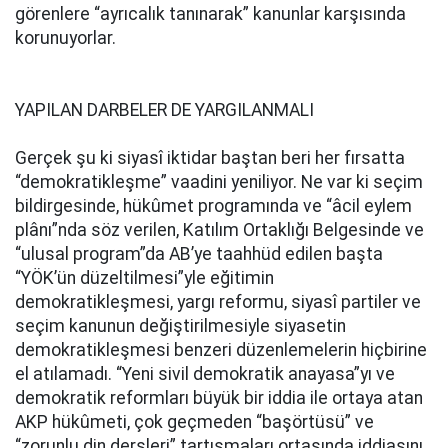
görenlere “ayrıcalık tanınarak” kanunlar karşısında
korunuyorlar.
YAPILAN DARBELER DE YARGILANMALI
Gerçek şu ki siyasî iktidar baştan beri her fırsatta
“demokratikleşme” vaadini yeniliyor. Ne var ki seçim
bildirgesinde, hükûmet programında ve “âcil eylem
plânı”nda söz verilen, Katılım Ortaklığı Belgesinde ve
“ulusal program”da AB’ye taahhüd edilen başta
“YÖK’ün düzeltilmesi”yle eğitimin
demokratikleşmesi, yargı reformu, siyasî partiler ve
seçim kanunun değiştirilmesiyle siyasetin
demokratikleşmesi benzeri düzenlemelerin hiçbirine
el atılamadı. “Yeni sivil demokratik anayasa”yı ve
demokratik reformları büyük bir iddia ile ortaya atan
AKP hükûmeti, çok geçmeden “başörtüsü” ve
“zorunlu din dersleri” tartışmaları ortasında iddiasını