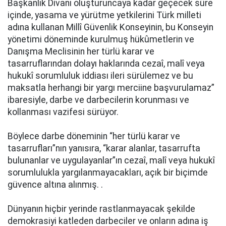
Başkanlık Divanı oluşturuncaya kadar geçecek süre
içinde, yasama ve yürütme yetkilerini Türk milleti
adına kullanan Millî Güvenlik Konseyinin, bu Konseyin
yönetimi döneminde kurulmuş hükûmetlerin ve
Danışma Meclisinin her türlü karar ve
tasarruflarından dolayı haklarında cezaî, malî veya
hukukî sorumluluk iddiası ileri sürülemez ve bu
maksatla herhangi bir yargı merciine başvurulamaz”
ibaresiyle, darbe ve darbecilerin korunması ve
kollanması vazifesi sürüyor.
Böylece darbe döneminin “her türlü karar ve
tasarrufları”nın yanısıra, “karar alanlar, tasarrufta
bulunanlar ve uygulayanlar”ın cezaî, malî veya hukukî
sorumlulukla yargılanmayacakları, açık bir biçimde
güvence altına alınmış. .
Dünyanın hiçbir yerinde rastlanmayacak şekilde
demokrasiyi katleden darbeciler ve onların adına iş