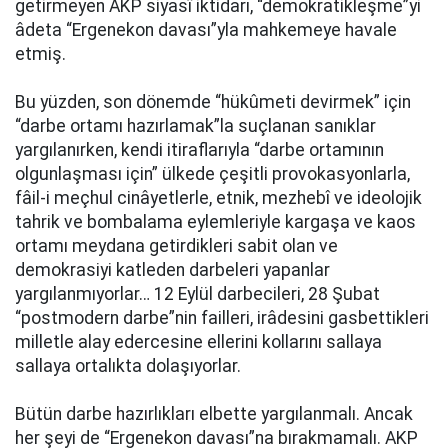
getirmeyen AKP siyasî iktidarı, “demokratikleşme”yi
âdeta “Ergenekon davası”yla mahkemeye havale
etmiş.
Bu yüzden, son dönemde “hükûmeti devirmek” için
“darbe ortamı hazırlamak”la suçlanan sanıklar
yargılanırken, kendi itiraflarıyla “darbe ortamının
olgunlaşması için” ülkede çeşitli provokasyonlarla,
fâil-i meçhul cinâyetlerle, etnik, mezhebî ve ideolojik
tahrik ve bombalama eylemleriyle kargaşa ve kaos
ortamı meydana getirdikleri sabit olan ve
demokrasiyi katleden darbeleri yapanlar
yargılanmıyorlar… 12 Eylül darbecileri, 28 Şubat
“postmodern darbe”nin failleri, irâdesini gasbettikleri
milletle alay edercesine ellerini kollarını sallaya
sallaya ortalıkta dolaşıyorlar.
Bütün darbe hazırlıkları elbette yargılanmalı. Ancak
her şeyi de “Ergenekon davası”na bırakmamalı. AKP