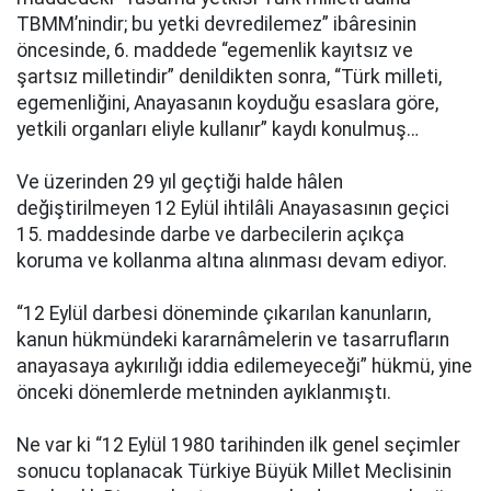
TBMM’nindir; bu yetki devredilemez” ibâresinin
öncesinde, 6. maddede “egemenlik kayıtsız ve
şartsız milletindir” denildikten sonra, “Türk milleti,
egemenliğini, Anayasanın koyduğu esaslara göre,
yetkili organları eliyle kullanır” kaydı konulmuş…
Ve üzerinden 29 yıl geçtiği halde hâlen
değiştirilmeyen 12 Eylül ihtilâli Anayasasının geçici
15. maddesinde darbe ve darbecilerin açıkça
koruma ve kollanma altına alınması devam ediyor.
“12 Eylül darbesi döneminde çıkarılan kanunların,
kanun hükmündeki kararnâmelerin ve tasarrufların
anayasaya aykırılığı iddia edilemeyeceği” hükmü, yine
önceki dönemlerde metninden ayıklanmıştı.
Ne var ki “12 Eylül 1980 tarihinden ilk genel seçimler
sonucu toplanacak Türkiye Büyük Millet Meclisinin