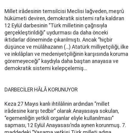
Millet irâdesinin temsilcisi Meclisi lağveden, meşrû
hükümeti deviren, demokratik sistemi rafa kaldıran
12 Eylül darbesinin “Türk milletinin çağrısıyla
gerçekleştirildiği” uydurması da daha önceki
iktidarlar döneminde çıkarılmıştı. Ancak “hiçbir
düşünce ve mülâhazanın (…) Atatürk milliyetçiliği, ilke
ve inkılâpları ve medeniyetçiliğinin karşısında koruma
göremeyeceği” kaydıyla daha baştan anayasa ve
demokratik sistemi kelepçelemiş…
DARBECİLER HÂLÂ KORUNUYOR
Keza 27 Mayıs kanlı ihtilâlinin ardından “millet
irâdesine karşı tedbir” olarak Anayasaya sokulan,
“egemenliğin yetkili organlar eliyle kullanılması”
sapması, 12 Eylül Anayasası’nda aynen korunmuş. 7.
maddedeki “Yasama yetkisi Türk milleti adına