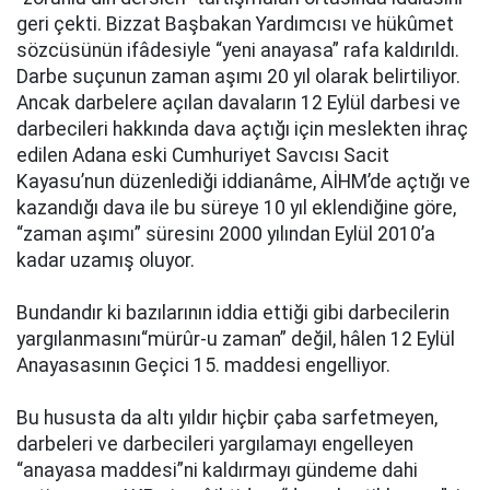
geri çekti. Bizzat Başbakan Yardımcısı ve hükûmet
sözcüsünün ifâdesiyle “yeni anayasa” rafa kaldırıldı.
Darbe suçunun zaman aşımı 20 yıl olarak belirtiliyor.
Ancak darbelere açılan davaların 12 Eylül darbesi ve
darbecileri hakkında dava açtığı için meslekten ihraç
edilen Adana eski Cumhuriyet Savcısı Sacit
Kayasu’nun düzenlediği iddianâme, AİHM’de açtığı ve
kazandığı dava ile bu süreye 10 yıl eklendiğine göre,
“zaman aşımı” süresinı 2000 yılından Eylül 2010’a
kadar uzamış oluyor.
Bundandır ki bazılarının iddia ettiği gibi darbecilerin
yargılanmasını“mürûr-u zaman” değil, hâlen 12 Eylül
Anayasasının Geçici 15. maddesi engelliyor.
Bu hususta da altı yıldır hiçbir çaba sarfetmeyen,
darbeleri ve darbecileri yargılamayı engelleyen
“anayasa maddesi”ni kaldırmayı gündeme dahi