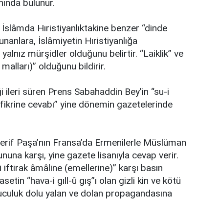
nında bulunur.
 İslâmda Hıristiyanlıktakine benzer “dinde
unanlara, İslâmiyetin Hıristiyanlığa
alnız mürşidler olduğunu belirtir. “Laiklik” ve
malları)” olduğunu bildirir.
 ileri süren Prens Sabahaddin Bey’in “su-i
l fikrine cevabı” yine dönemin gazetelerinde
Şerif Paşa’nın Fransa’da Ermenilerle Müslüman
nuna karşı, yine gazete lisanıyla cevap verir.
ftirak âmâline (emellerine)” karşı basın
yasetin “hava-i gıll-û gış”ı olan gizli kin ve kötü
oğuculuk dolu yalan ve dolan propagandasına