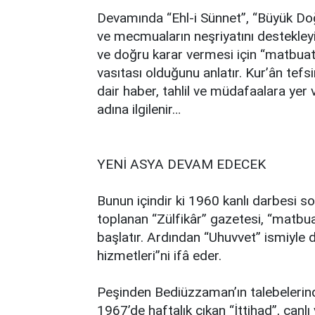
Devamında “Ehl-i Sünnet”, “Büyük Doğ
ve mecmuaların neşriyatını destekleyip 
ve doğru karar vermesi için “matbuat”
vasıtası olduğunu anlatır. Kur’ân tefsi
dair haber, tahlil ve müdafaalara yer 
adına ilgilenir…
YENİ ASYA DEVAM EDECEK
Bunun içindir ki 1960 kanlı darbesi s
toplanan “Zülfikâr” gazetesi, “matbu
başlatır. Ardından “Uhuvvet” ismiyle
hizmetleri”ni ifâ eder.
Peşinden Bediüzzaman’ın talebelerin
1967’de haftalık çıkan “İttihad”, canl