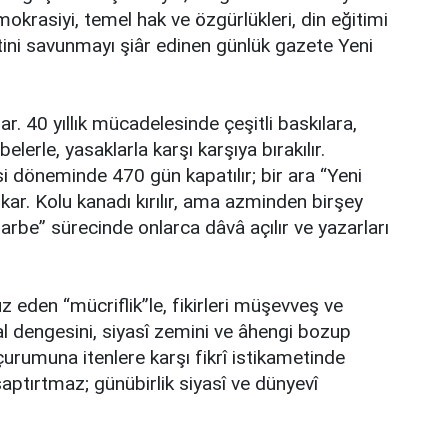
krasiyi, temel hak ve özgürlükleri, din eğitimi
etini savunmayı şiâr edinen günlük gazete Yeni
. 40 yıllık mücadelesinde çeşitli baskılara,
lerle, yasaklarla karşı karşıya bırakılır.
i döneminde 470 gün kapatılır; bir ara “Yeni
ıkar. Kolu kanadı kırılır, ama azminden birşey
be” sürecinde onlarca dâvâ açılır ve yazarları
üz eden “mücriflik”le, fikirleri müşevveş ve
al dengesini, siyasî zemini ve âhengi bozup
uçurumuna itenlere karşı fikrî istikametinde
aptırtmaz; günübirlik siyasî ve dünyevî