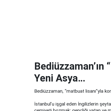
Bediüzzaman’ın “
Yeni Asya…
Bediüzzaman, “matbuat lisanı”yla kon
İstanbul’u işgal eden İngilizlerin şeytan
cemiyeti bozmak; gençliği vatan ve mi