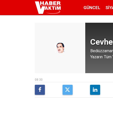
GÜNCEL
SIY
Cevher
Bediüzzaman’
Yazarın Tüm Y
08:30