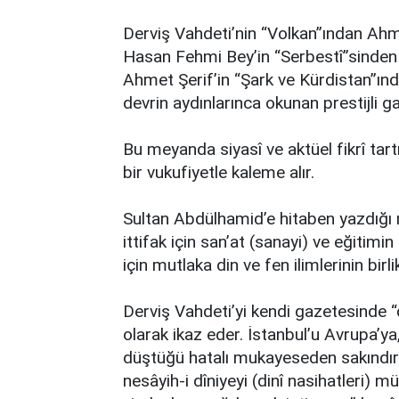
Derviş Vahdeti’nin “Volkan”ından Ah
Hasan Fehmi Bey’in “Serbestî”sinden 
Ahmet Şerif’in “Şark ve Kürdistan”ın
devrin aydınlarınca okunan prestijli g
Bu meyanda siyasî ve aktüel fikrî tartı
bir vukufiyetle kaleme alır.
Sultan Abdülhamid’e hitaben yazdığı m
ittifak için san’at (sanayi) ve eğitimin
için mutlaka din ve fen ilimlerinin bir
Derviş Vahdeti’yi kendi gazetesinde
olarak ikaz eder. İstanbul’u Avrupa’ya,
düştüğü hatalı mukayeseden sakındırır.
nesâyih-i dîniyeyi (dinî nasihatleri) 