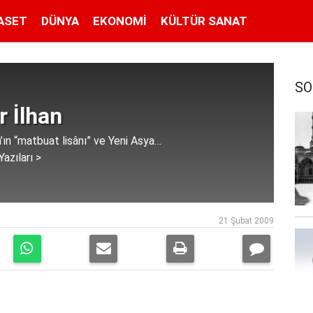
ASET
DÜNYA
EKONOMI
KÜLTÜR SANAT
SO
 İlhan
ın “matbuat lisânı” ve Yeni Asya…
azıları >
21 Şubat 2009