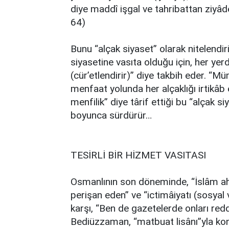
diye maddî işgal ve tahribattan ziyâde 
64)
Bunu “alçak siyaset” olarak nitelendiri
siyasetine vasıta olduğu için, her yer
(cür’etlendirir)” diye takbih eder. “Müm
menfaat yolunda her alçaklığı irtikâb e
menfilik” diye târif ettiği bu “alçak s
boyunca sürdürür…
TESİRLİ BİR HİZMET VASITASI
Osmanlının son döneminde, “İslâm ah
perişan eden” ve “ictimâiyatı (sosyal 
karşı, “Ben de gazetelerde onları re
Bediüzzaman, “matbuat lisânı”yla kon