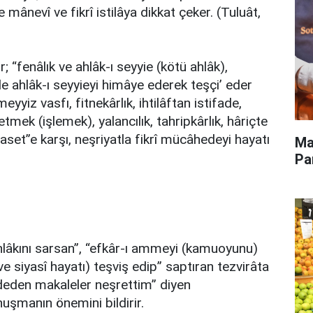
mânevî ve fikrî istilâya dikkat çeker. (Tuluât,
r; “fenâlık ve ahlâk-ı seyyie (kötü ahlâk),
de ahlâk-ı seyyieyi himâye ederek teşçi’ eder
eyyiz vasfı, fitnekârlık, ihtilâftan istifade,
tmek (işlemek), yalancılık, tahripkârlık, hâriçte
iyaset”e karşı, neşriyatla fikrî mücâhedeyi hayatı
Ma
Pa
lâkını sarsan”, “efkâr-ı ammeyi (kamuoyunu)
ve siyasî hayatı) teşviş edip” saptıran tezvirâta
ddeden makaleler neşrettim” diyen
uşmanın önemini bildirir.