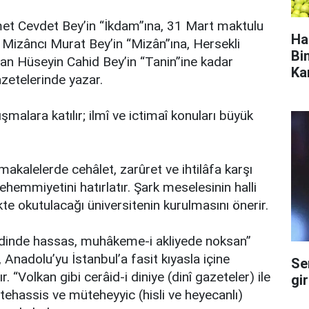
met Cevdet Bey’in “İkdam”ına, 31 Mart maktulu
Ha
Mizâncı Murat Bey’in “Mizân”ına, Hersekli
Bi
dan Hüseyin Cahid Bey’in “Tanin”ine kadar
Ka
azetelerinde yazar.
şmalara katılır; ilmî ve ictimaî konuları büyük
akalelerde cehâlet, zarûret ve ihtilâfa karşı
 ehemmiyetini hatırlatır. Şark meselesinin halli
likte okutulacağı üniversitenin kurulmasını önerir.
 “dinde hassas, muhâkeme-i akliyede noksan”
 Anadolu’yu İstanbul’a fasit kıyasla içine
Se
 “Volkan gibi cerâid-i diniye (dinî gazeteler) ile
gi
mütehassis ve müteheyyic (hisli ve heyecanlı)