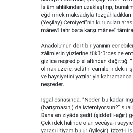
İslâm ahlâkından uzaklaştırıp, bunalı
eğdirmek maksadıyla tezgâhladıkları t
(Yeşilay) Cemiyeti”nin kurucuları arası
mânevî tahribata karşı mânevî tâmira
Anadolu’nun dört bir yanının ecnebiler 
zâlimlerin yüzlerine tükürürcesine en
gizlice neşredip el altından dağıttığı 
olmak üzere, selâtin camilerindeki irş
ve haysiyetini yazılarıyla kahramanca
neşreder.
İşgal esnasında, “Neden bu kadar İng
(barışmasını) da istemiyorsun?” suali
Bana en ziyâde şedit (şiddetli-ağır)
Çekirdek halinde olan secâya-i seyyieyi
yarası iltiyam bulur (iyileşir); izzet-i