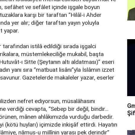
m, sefâhet ve sefâlet içinde işgale boyun
uzaklara karşı bir taraftan “Hilâl-i Ahder
nda yer alır; diğer taraftan yayın yoluyla
t yapar.
tarafından istilâ edildiği sırada işgalci
trikalara, müstemlekeciliğe mukabil, başta
“Hutuvât-ı Sitte (Şeytanın altı aldatması)” eseri
adın yanı sıra “matbuat lisânı”yla İslâmın izzet
 savunur. Gazetelerde makaleler yazar, eserler
ilizden nefret ediyorsun, müsalâhasını
Gma
ne verdiği cevapta, “Sebep bir değil, bindir…
Şi
 görünen, mânen ahlâkımızda vurduğu darbedir.
 (kötü huyları) içimizde inkişâf ettirdi. Hayatın
 İslâmiye, nâmus-u millînin yarası pek derindir”