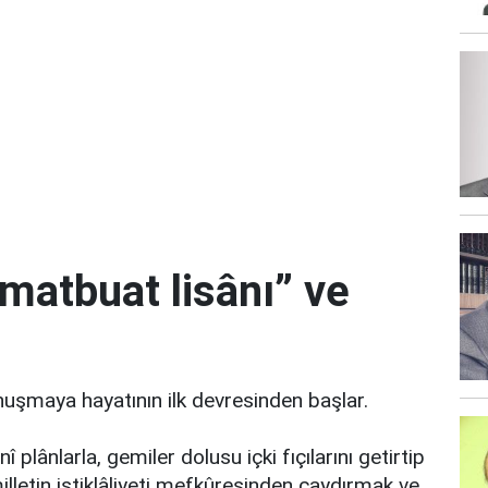
matbuat lisânı” ve
uşmaya hayatının ilk devresinden başlar.
î plânlarla, gemiler dolusu içki fıçılarını getirtip
lletin istiklâliyeti mefkûresinden caydırmak ve