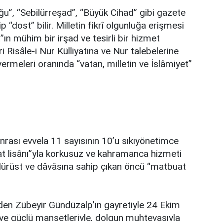
u”, “Sebilürreşad”, “Büyük Cihad” gibi gazete
“dost” bilir. Milletin fikrî olgunluğa erişmesi
ın mühim bir irşad ve tesirli bir hizmet
ri Risâle-i Nur Külliyatına ve Nur talebelerine
vermeleri oranında “vatan, milletin ve İslâmiyet”
onrası evvela 11 sayısının 10’u sıkıyönetimce
at lisânı”yla korkusuz ve kahramanca hizmeti
 dürüst ve dâvâsına sahip çıkan öncü “matbuat
den Zübeyir Gündüzalp’ın gayretiyle 24 Ekim
ı ve güçlü manşetleriyle, dolgun muhtevasıyla