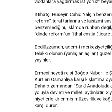
vicdanlara yağdırmak istiyoruz” beyâ
İttihatçı Hüseyin Cahid Yalçın benzeri
reform” taraftarlarına ve laisizmi sav
benzemediğini, İslâmda ruhban değil, y
“dinde reform”un “ithal emtia (ticaret 
Bediüzzaman, adem-i merkeziyetçiliği
telâkki olunan (yanlış anlaşılan) güze
yayınlar.
Ermeni heyeti reisi Boğos Nubar ile 
Kürtleri Osmanlıya karşı kışkırtma oyu
Daha o zamandan “Şarkî Anadoludaki i
yoluyla devleti ve milleti aydınlatır. Si
niyetlerle kirlenmiş müzevirlik ve k
karşı durur.