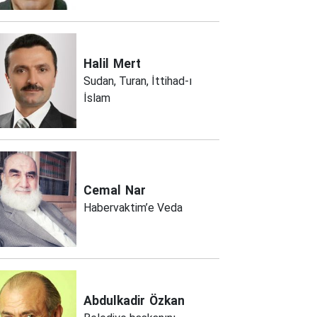
Halil
Mert
Sudan, Turan, İttihad-ı
İslam
Cemal
Nar
Habervaktim’e Veda
Abdulkadir
Özkan