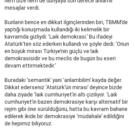
hem bize hem de dünyaya son derece anlamlı
mesajlar verdi.
Bunların bence en dikkat ilginçlerinden biri, TBMM’de
yaptığı konuşmada kullandığı iki kelimelik bir
kavramda gizliydi: ‘Laik demokrasi.’ Bu ifadeyi
Atatürk’ten söz ederken kullandı ve şöyle dedi: ‘Onun
en büyük mirası Türkiye’nin güçlü ve laik
demokrasisidir ve bu meclis de bugün bu eseri
devam ettirmektedir.’
Buradaki ‘semantik’ yani ‘anlambilim’ kayda değer.
Dikkat ederseniz ‘Atatürk’ün mirası’ deyince bizde
daha ziyade ‘laik cumhuriyet’in altı çiziliyor. ‘Laik
cumhuriyet’in bazen demokrasiye karşı alternatif bir
rejim gibi öne sürüldüğünü, hatta bu kavram bahane
edilerek ikide bir demokrasiye ‘müdahale’ edildiğini
de hepimiz biliyoruz.