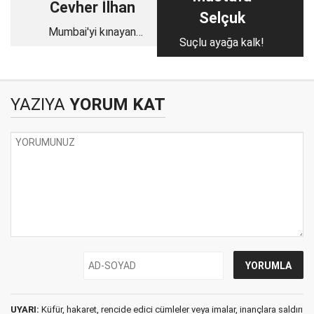
Cevher İlhan
Selçuk
Mumbai'yi kınayan
Suçlu ayağa kalk!
Obama Gazze'ye
neden sessiz?
YAZIYA
YORUM KAT
UYARI:
Küfür, hakaret, rencide edici cümleler veya imalar, inançlara saldırı