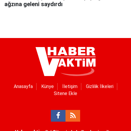
ağzına geleni saydırdı
Anasayfa
Künye
İletişim
Gizlilik İlkeleri
Sitene Ekle