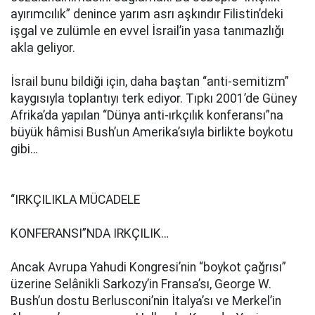
ayırımcılık” denince yarım asrı aşkındır Filistin’deki
işgal ve zulümle en evvel İsrail’in yasa tanımazlığı
akla geliyor.
İsrail bunu bildiği için, daha baştan “anti-semitizm”
kaygısıyla toplantıyı terk ediyor. Tıpkı 2001’de Güney
Afrika’da yapılan “Dünya anti-ırkçılık konferansı”na
büyük hâmisi Bush’un Amerika’sıyla birlikte boykotu
gibi…
“IRKÇILIKLA MÜCADELE
KONFERANSI”NDA IRKÇILIK…
Ancak Avrupa Yahudi Kongresi’nin “boykot çağrısı”
üzerine Selânikli Sarkozy’in Fransa’sı, George W.
Bush’un dostu Berlusconi’nin İtalya’sı ve Merkel’in