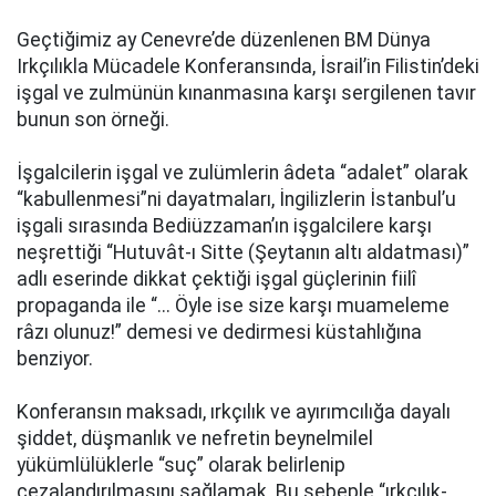
Geçtiğimiz ay Cenevre’de düzenlenen BM Dünya
Irkçılıkla Mücadele Konferansında, İsrail’in Filistin’deki
işgal ve zulmünün kınanmasına karşı sergilenen tavır
bunun son örneği.
İşgalcilerin işgal ve zulümlerin âdeta “adalet” olarak
“kabullenmesi”ni dayatmaları, İngilizlerin İstanbul’u
işgali sırasında Bediüzzaman’ın işgalcilere karşı
neşrettiği “Hutuvât-ı Sitte (Şeytanın altı aldatması)”
adlı eserinde dikkat çektiği işgal güçlerinin fiilî
propaganda ile “... Öyle ise size karşı muameleme
râzı olunuz!” demesi ve dedirmesi küstahlığına
benziyor.
Konferansın maksadı, ırkçılık ve ayırımcılığa dayalı
şiddet, düşmanlık ve nefretin beynelmilel
yükümlülüklerle “suç” olarak belirlenip
cezalandırılmasını sağlamak. Bu sebeple “ırkçılık-