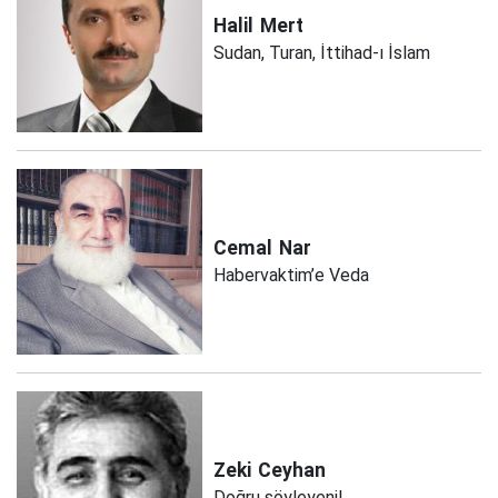
Halil
Mert
Sudan, Turan, İttihad-ı İslam
Cemal
Nar
Habervaktim’e Veda
Zeki
Ceyhan
Doğru söyleyeni!