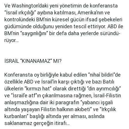
Ve Washington’daki yeni yönetimin de konferansta
“İsrail ırkçılığı” ayıbına katılması, Amerika’nın ve
kontrolündeki BM’nin küresel gücün ifsad şebekeleri
güdümünde olduğunu yeniden tescil ettiriyor. ABD ile
BM’nin “saygınlığını” bir defa daha yerlerde süründü-
rüyor…
İSRAİL “KINANAMAZ” MI?
Konferansta oy birliğiyle kabul edilen “nihaî bildiri”de
özellikle ABD ve İsrail’in karşı çıktığı ve bazı Batılı
ülkelerin “kırmızı hat” olarak direttiği “din ayrımcılığı”
ve “İsrail’e atf”ın çıkarılmasına rağmen, İsrail-Filistin
anlaşmazlığına dair iki paragrafın “yabancı işgali
altında yaşayan Filistin halkının akıbeti” ve “Irkçılık
kurbanları” başlığı altında yer alması, aslında
saklanamaz gerçeğin itirafı…