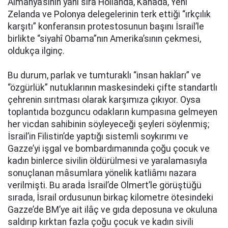
Almanya’sının yanı sıra Hollanda, Kanada, Yeni
Zelanda ve Polonya delegelerinin terk ettiği “ırkçılık
karşıtı” konferansın protestosunun başını İsrail’le
birlikte “siyahî Obama”nın Amerika’sının çekmesi,
oldukça ilginç.
Bu durum, parlak ve tumturaklı “insan hakları” ve
“özgürlük” nutuklarının maskesindeki çifte standartlı
çehrenin sırıtması olarak karşımıza çıkıyor. Oysa
toplantıda bozguncu odakların kumpasına gelmeyen
her vicdan sahibinin söyleyeceği şeyleri söylenmiş;
İsrail’in Filistin’de yaptığı sistemli soykırımı ve
Gazze’yi işgal ve bombardımanında çoğu çocuk ve
kadın binlerce sivilin öldürülmesi ve yaralamasıyla
sonuçlanan mâsumlara yönelik katliâmı nazara
verilmişti. Bu arada İsrail’de Olmert’le görüştüğü
sırada, İsrail ordusunun birkaç kilometre ötesindeki
Gazze’de BM’ye ait ilâç ve gıda deposuna ve okuluna
saldırıp kırktan fazla çoğu çocuk ve kadın sivili