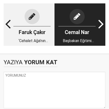
Faruk Çakır
Cemal Nar
‘Cehalet Ağa’nın
Başbakan Eğitimi
katliâmı
Ciddiye Almalıydı…
YAZIYA
YORUM KAT