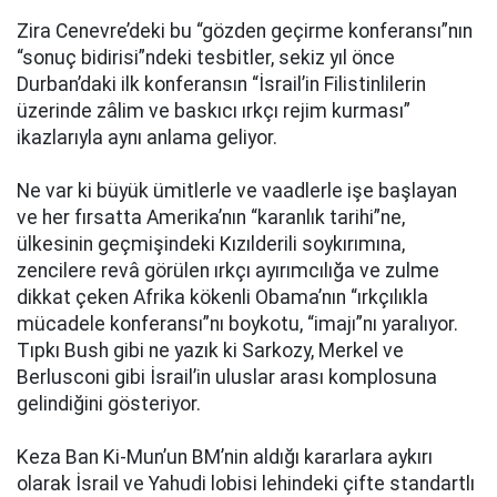
Zira Cenevre’deki bu “gözden geçirme konferansı”nın
“sonuç bidirisi”ndeki tesbitler, sekiz yıl önce
Durban’daki ilk konferansın “İsrail’in Filistinlilerin
üzerinde zâlim ve baskıcı ırkçı rejim kurması”
ikazlarıyla aynı anlama geliyor.
Ne var ki büyük ümitlerle ve vaadlerle işe başlayan
ve her fırsatta Amerika’nın “karanlık tarihi”ne,
ülkesinin geçmişindeki Kızılderili soykırımına,
zencilere revâ görülen ırkçı ayırımcılığa ve zulme
dikkat çeken Afrika kökenli Obama’nın “ırkçılıkla
mücadele konferansı”nı boykotu, “imajı”nı yaralıyor.
Tıpkı Bush gibi ne yazık ki Sarkozy, Merkel ve
Berlusconi gibi İsrail’in uluslar arası komplosuna
gelindiğini gösteriyor.
Keza Ban Ki-Mun’un BM’nin aldığı kararlara aykırı
olarak İsrail ve Yahudi lobisi lehindeki çifte standartlı