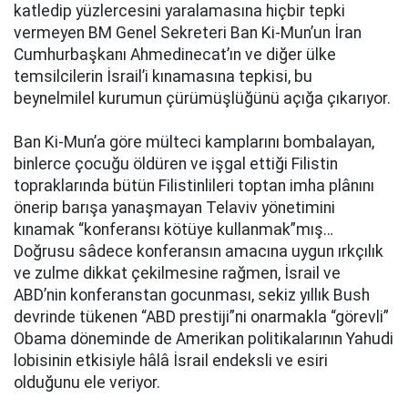
katledip yüzlercesini yaralamasına hiçbir tepki
vermeyen BM Genel Sekreteri Ban Ki-Mun’un İran
Cumhurbaşkanı Ahmedinecat’ın ve diğer ülke
temsilcilerin İsrail’i kınamasına tepkisi, bu
beynelmilel kurumun çürümüşlüğünü açığa çıkarıyor.
Ban Ki-Mun’a göre mülteci kamplarını bombalayan,
binlerce çocuğu öldüren ve işgal ettiği Filistin
topraklarında bütün Filistinlileri toptan imha plânını
önerip barışa yanaşmayan Telaviv yönetimini
kınamak “konferansı kötüye kullanmak”mış…
Doğrusu sâdece konferansın amacına uygun ırkçılık
ve zulme dikkat çekilmesine rağmen, İsrail ve
ABD’nin konferanstan gocunması, sekiz yıllık Bush
devrinde tükenen “ABD prestiji”ni onarmakla “görevli”
Obama döneminde de Amerikan politikalarının Yahudi
lobisinin etkisiyle hâlâ İsrail endeksli ve esiri
olduğunu ele veriyor.