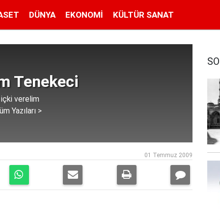
ASET
DÜNYA
EKONOMI
KÜLTÜR SANAT
SO
im Tenekeci
içki verelim
üm Yazıları >
01 Temmuz 2009