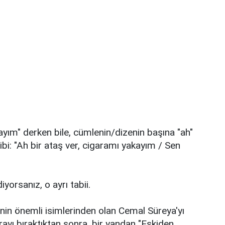
kayım" derken bile, cümlenin/dizenin başına "ah"
ibi: "Ah bir ataş ver, cigaramı yakayım / Sen
yorsanız, o ayrı tabii.
inin önemli isimlerinden olan Cemal Süreya'yı
yı bıraktıktan sonra, bir yandan "Eskiden