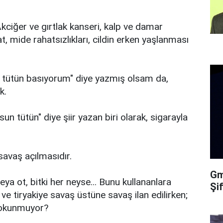
kciğer ve gırtlak kanseri, kalp ve damar
at, mide rahatsızlıkları, cildin erken yaşlanması
a tütün basıyorum" diye yazmış olsam da,
k.
n tütün" diye şiir yazan biri olarak, sigarayla
avaş açılmasıdır.
Gma
ya ot, bitki her neyse... Bunu kullananlara
Şi
ve tiryakiye savaş üstüne savaş ilan edilirken;
dokunmuyor?