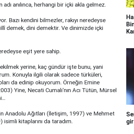
n adı anılınca, herhangi bir içki akla gelmez.
Ha
r. Bazı kendini bilmezler, rakıyı neredeyse
Bi
illî demek, dini demektir. Ve dinimizde içki
Ka
eredeyse eşit yere sahip.
çekilmek yerine, kaç gündür işte bunu, yani
um. Konuyla ilgili olarak sadece türküleri,
kitapları da edinip okuyorum. Örneğin Emine
 2003) Yine, Necati Cumalı'nın Acı Tütün, Mürsel
...
in Anadolu Ağıtları (İletişim, 1997) ve Mehmet
Se
gi
 isimli kitaplarını da taradım.