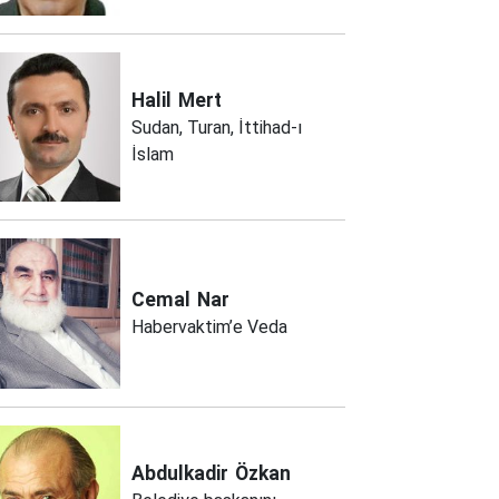
Halil
Mert
Sudan, Turan, İttihad-ı
İslam
Cemal
Nar
Habervaktim’e Veda
Abdulkadir
Özkan