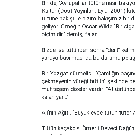
Bir de, 'Avrupalılar tütüne nasıl bakı
Kültür (Dost Yayınları, Eylül 2001) k
tütüne bakışı ile bizim bakışımız bir 
geliyor. Örneğin Oscar Wilde "Bir sig
biçimidir" demiş, falan...
Bizde ise tütünden sonra "dert" kelim
yaraya basılması da bu durumu pekişt
Bir Yozgat sürmelisi, "Çamlığın başınd
çekmeyenin yüreği bütün" şeklinde 
muhteşem dizeler vardır: "At üstünde 
kalan yar..."
Ali'nin Ağıtı, "Büyük evde tütün tüter
Tütün kaçakçısı Ömer'i Deveci Dağı'