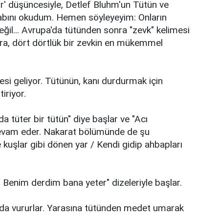
yor' düşüncesiyle, Detlef Bluhm'un Tütün ve
itabını okudum. Hemen söyleyeyim: Onların
değil... Avrupa'da tütünden sonra "zevk" kelimesi
ara, dört dörtlük bir zevkin en mükemmel
esi geliyor. Tütünün, kanı durdurmak için
iriyor.
a tüter bir tütün" diye başlar ve "Acı
devam eder. Nakarat bölümünde de şu
kuşlar gibi dönen yar / Kendi gidip ahbapları
 / Benim derdim bana yeter" dizeleriyle başlar.
nda vururlar. Yarasına tütünden medet umarak