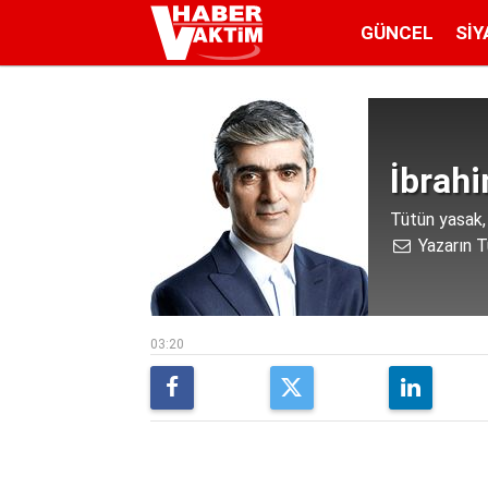
GÜNCEL
SIY
İbrah
Tütün yasak, 
Yazarın T
03:20