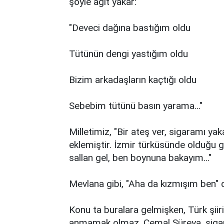
şöyle ağıt yakar:
"Deveci dağına bastığım oldu
Tütünün dengi yastığım oldu
Bizim arkadaşların kaçtığı oldu
Sebebim tütünü basın yarama..."
Milletimiz, "Bir ateş ver, sigaramı ya
eklemiştir. İzmir türküsünde olduğu g
sallan gel, ben boynuna bakayım..."
Mevlana gibi, "Aha da kızmışım ben" di
Konu ta buralara gelmişken, Türk şiir
anmamak olmaz. Cemal Süreya, sigara