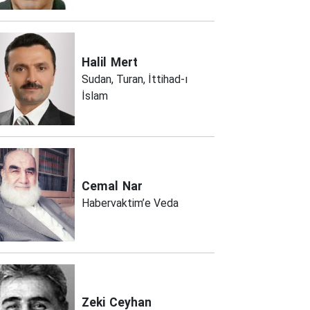
Halil
Mert
Sudan, Turan, İttihad-ı
İslam
Cemal
Nar
Habervaktim’e Veda
Zeki
Ceyhan