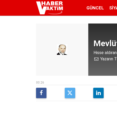
GÜNCEL
SIY
Mevlü
Hisse aldıran
Yazarın T
00:26