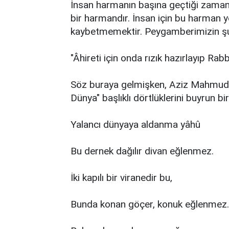
İnsan harmanın başına geçtiği zaman
bir harmandır. İnsan için bu harman ye
kaybetmemektir. Peygamberimizin şu 
"Âhireti için onda rızık hazırlayıp Ra
Söz buraya gelmişken, Aziz Mahmud H
Dünya" başlıklı dörtlüklerini buyrun bi
Yalancı dünyaya aldanma yâhû
Bu dernek dağılır divan eğlenmez.
İki kapılı bir viranedir bu,
Bunda konan göçer, konuk eğlenmez.