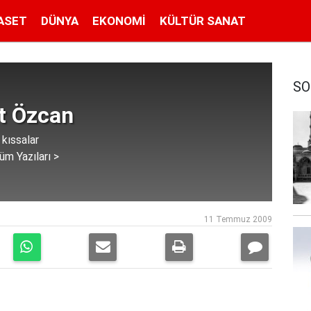
ASET
DÜNYA
EKONOMI
KÜLTÜR SANAT
SO
t Özcan
 kıssalar
üm Yazıları >
11 Temmuz 2009