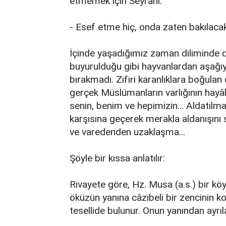
etmemek için Seyranî:
- Esef etme hiç, onda zaten bakılacak
İçinde yaşadığımız zaman diliminde d
buyurulduğu gibi hayvanlardan aşağıy
bırakmadı. Zifiri karanlıklara boğula
gerçek Müslümanların varlığının hayâ
senin, benim ve hepimizin... Aldatılm
karşısına geçerek merakla aldanışını 
ve varedenden uzaklaşma...
Şöyle bir kıssa anlatılır:
Rivayete göre, Hz. Musa (a.s.) bir k
öküzün yanına câzibeli bir zencinin k
tesellide bulunur. Onun yanından ayrı