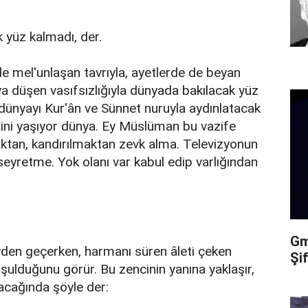
 yüz kalmadı, der.
e mel'unlaşan tavrıyla, ayetlerde de beyan
a düşen vasıfsızlığıyla dünyada bakılacak yüz
n dünyayı Kur'ân ve Sünnet nuruyla aydınlatacak
lini yaşıyor dünya. Ey Müslüman bu vazife
aktan, kandırılmaktan zevk alma. Televizyonun
seyretme. Yok olanı var kabul edip varlığından
Gma
öyden geçerken, harmanı süren âleti çeken
Şi
oşulduğunu görür. Bu zencinin yanına yaklaşır,
lacağında şöyle der: