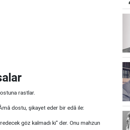
salar
ostuna rastlar.
 Âmâ dostu, şikayet eder bir edâ ile:
eyredecek göz kalmadı ki" der. Onu mahzun