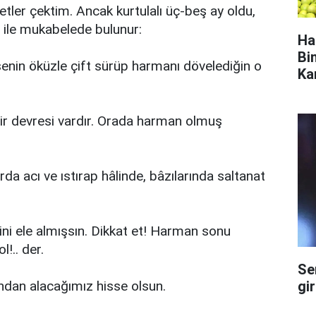
etler çektim. Ancak kurtulalı üç-beş ay oldu,
 ile mukabelede bulunur:
Ha
Bi
enin öküzle çift sürüp harmanı dövelediğin o
Ka
bir devresi vardır. Orada harman olmuş
a acı ve ıstırap hâlinde, bâzılarında saltanat
ini ele almışsın. Dikkat et! Harman sonu
!.. der.
Se
gi
ndan alacağımız hisse olsun.