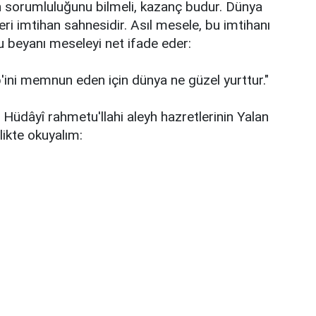
 sorumluluğunu bilmeli, kazanç budur. Dünya
ri imtihan sahnesidir. Asıl mesele, bu imtihanı
beyanı meseleyi net ifade eder:
bb'ini memnun eden için dünya ne güzel yurttur."
üdâyî rahmetu'llahi aleyh hazretlerinin Yalan
rlikte okuyalım: