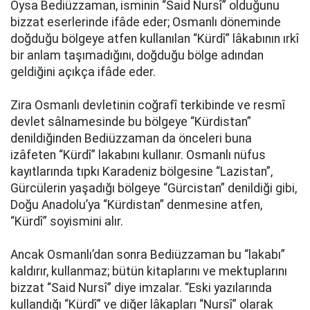
Oysa Bediüzzaman, isminin “Said Nursî” olduğunu
bizzat eserlerinde ifâde eder; Osmanlı döneminde
doğduğu bölgeye atfen kullanılan “Kürdî” lâkabının ırkî
bir anlam taşımadığını, doğduğu bölge adından
geldiğini açıkça ifâde eder.
Zira Osmanlı devletinin coğrafî terkibinde ve resmî
devlet sâlnamesinde bu bölgeye “Kürdistan”
denildiğinden Bediüzzaman da önceleri buna
izâfeten “Kürdî” lakabını kullanır. Osmanlı nüfus
kayıtlarında tıpkı Karadeniz bölgesine “Lazistan”,
Gürcülerin yaşadığı bölgeye “Gürcistan” denildiği gibi,
Doğu Anadolu’ya “Kürdistan” denmesine atfen,
“Kürdî” soyismini alır.
Ancak Osmanlı’dan sonra Bediüzzaman bu “lakabı”
kaldırır, kullanmaz; bütün kitaplarını ve mektuplarını
bizzat “Said Nursî” diye imzalar. “Eski yazılarında
kullandığı “Kürdî” ve diğer lâkapları “Nursî” olarak