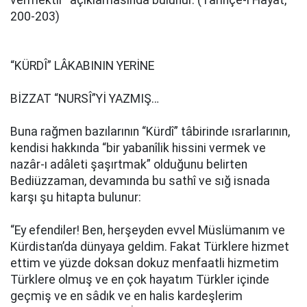
vermektir” açıklamasında bulunur. (Tarihçe-i Hayat,
200-203)
“KÜRDÎ” LÂKABININ YERİNE
BİZZAT “NURSÎ”Yİ YAZMIŞ…
Buna rağmen bazılarının “Kürdî” tâbirinde ısrarlarının,
kendisi hakkında “bir yabanîlik hissini vermek ve
nazâr-ı adâleti şaşırtmak” olduğunu belirten
Bediüzzaman, devamında bu sathî ve sığ isnada
karşı şu hitapta bulunur:
“Ey efendiler! Ben, herşeyden evvel Müslümanım ve
Kürdistan’da dünyaya geldim. Fakat Türklere hizmet
ettim ve yüzde doksan dokuz menfaatli hizmetim
Türklere olmuş ve en çok hayatım Türkler içinde
geçmiş ve en sâdık ve en halis kardeşlerim