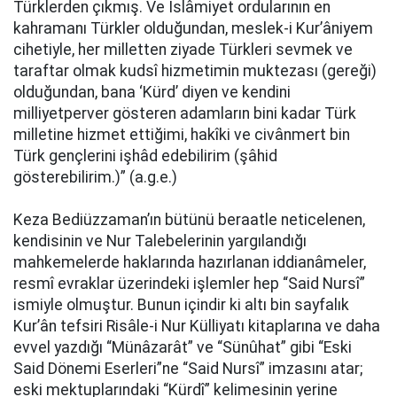
Türklerden çıkmış. Ve İslâmiyet ordularının en
kahramanı Türkler olduğundan, meslek-i Kur’âniyem
cihetiyle, her milletten ziyade Türkleri sevmek ve
taraftar olmak kudsî hizmetimin muktezası (gereği)
olduğundan, bana ‘Kürd’ diyen ve kendini
milliyetperver gösteren adamların bini kadar Türk
milletine hizmet ettiğimi, hakîki ve civânmert bin
Türk gençlerini işhâd edebilirim (şâhid
gösterebilirim.)” (a.g.e.)
Keza Bediüzzaman’ın bütünü beraatle neticelenen,
kendisinin ve Nur Talebelerinin yargılandığı
mahkemelerde haklarında hazırlanan iddianâmeler,
resmî evraklar üzerindeki işlemler hep “Said Nursî”
ismiyle olmuştur. Bunun içindir ki altı bin sayfalık
Kur’ân tefsiri Risâle-i Nur Külliyatı kitaplarına ve daha
evvel yazdığı “Münâzarât” ve “Sünûhat” gibi “Eski
Said Dönemi Eserleri”ne “Said Nursî” imzasını atar;
eski mektuplarındaki “Kürdî” kelimesinin yerine