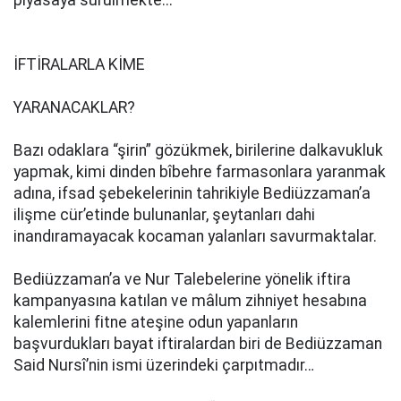
piyasaya sürülmekte...
İFTİRALARLA KİME
YARANACAKLAR?
Bazı odaklara “şirin” gözükmek, birilerine dalkavukluk
yapmak, kimi dinden bîbehre farmasonlara yaranmak
adına, ifsad şebekelerinin tahrikiyle Bediüzzaman’a
ilişme cür’etinde bulunanlar, şeytanları dahi
inandıramayacak kocaman yalanları savurmaktalar.
Bediüzzaman’a ve Nur Talebelerine yönelik iftira
kampanyasına katılan ve mâlum zihniyet hesabına
kalemlerini fitne ateşine odun yapanların
başvurdukları bayat iftiralardan biri de Bediüzzaman
Said Nursî’nin ismi üzerindeki çarpıtmadır…