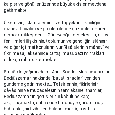
kalpler ve gönüller üzerinde büyük akisler meydana
getirmekte.
Ülkemizin, İslâm âleminin ve topyekûn insanlığın
mânevî bunalım ve problemlerine çözümler getiren;
demokratikleşmenin, Güneydoğu meselesinin, din ve
fen ilimleri ilişkisinin, toplumun ve gençliğin ıslâhının
ve diğer içtimaî konuların Nur Risâlelerinin mânevî ve
fikrî mesajı ekseninde tartışılması, bazı mihrakları
oldukça rahatsız etmekte.
Bu sâikle çağımızda bir Asr-ı Saadet Müslümanı olan
Bediüzzaman hakkında “bayat isnadlar” yeniden
gündeme getirilmekte... Tefsirlerinin, fikirlerinin,
dâvâsının ve mücadelesinin tam aksine ithamlar,
Bediüzzaman’ın görüşlerinin kabulüne karşı
azgınlaşmakta; daha önce bütünüyle çürütülmüş
bühtanlar, sırf zihinleri bulandırmak için ısıtılıp