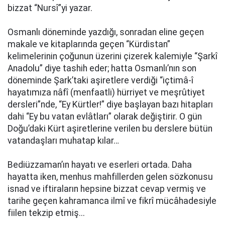
bizzat “Nursî”yi yazar.
Osmanlı döneminde yazdığı, sonradan eline geçen
makale ve kitaplarında geçen “Kürdistan”
kelimelerinin çoğunun üzerini çizerek kalemiyle “Şarkî
Anadolu” diye tashih eder; hatta Osmanlı’nın son
döneminde Şark’taki aşiretlere verdiği “içtimâ-î
hayatımıza nâfî (menfaatli) hürriyet ve meşrûtiyet
dersleri”nde, “Ey Kürtler!” diye başlayan bazı hitapları
dahi “Ey bu vatan evlâtları” olarak değiştirir. O gün
Doğu’daki Kürt aşiretlerine verilen bu derslere bütün
vatandaşları muhatap kılar…
Bediüzzaman’ın hayatı ve eserleri ortada. Daha
hayatta iken, menhus mahfillerden gelen sözkonusu
isnad ve iftiraların hepsine bizzat cevap vermiş ve
tarihe geçen kahramanca ilmî ve fikrî mücâhadesiyle
fiilen tekzip etmiş...