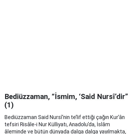
Bediüzzaman, “İsmim, ‘Said Nursî’dir”
(1)
Bediüzzaman Said Nursî’nin te’lif ettiği çağın Kur’ân
tefsiri Risâle-i Nur Külliyatı, Anadolu’da, İslâm
âleminde ve bütün dünyada dalga dalga yayılmakta,