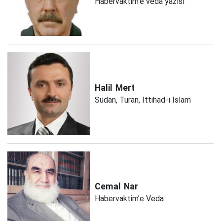
Habervaktim’e vedâ yazısı
Halil
Mert
Sudan, Turan, İttihad-ı İslam
Cemal
Nar
Habervaktim’e Veda