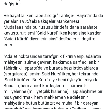
değiştirir.
Ve hayatta iken tabettirdiği “Tarihçe-i Hayat”ında da
yer alan 1935’teki Eskişehir Mahkemesi
Müdafaasında bu hususu bir defa daha sarahate
kavuşturur; ismi “Said Nursî” iken kendisine kasden
“Said-i Kürdî” diyenlerin sinsî desîselerini deşifre
eder.
“Adalet noktasından tarafgirlik fikrini verip, adaletin
mâhiyetini zulme çeviren, hakkımda sarf edilen bir
tâbirdir ki, Isparta’da ve burada bazı isticvablarda
(sorgularda) ismim Said Nursî iken, her tekrarında
‘Said Kürdî’ ve ‘Bu Kürd’ diye beni öyle yâd ediyorlar.
Bununla, hem âhiret kardeşlerimin hâmiyet-i
milliyelerine (milliyetçilik hislerine) ilişip aleyhime bir
his uyandırmak, hem mahkeme ve adaletinin
mahiyetine bütün bütün zıt ve muhalif bir cereyan