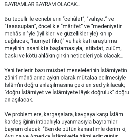
BAYRAMLAR BAYRAM OLACAK…
Bu tecelli ile ecnebilerin “cehâlet”, “vahşet” ve
“taassupları”, öncelikle “mârifet” ve “medeniyetin
mehâsini”yle (iyilikleri ve güzellikleriyle) kırılıp
dağılacak; “hürriyet fikri)” ve hakikati araştırma
meylinin insanlıkta başlamasıyla, istibdat, zulüm,
baskı ve kötü ahlâkın çirkin neticeleri yok olacak…
Yeni fenlerin bazı müsbet meselelerinin İslâmiyetin
zâhirî mânâlarına aykırı olarak mütalaa edilmesiyle
İslâm’ın doğru anlaşılmasına çekilen sed yıkılacak;
“doğru İslâmiyet ve İslâmiyete lâyık doğruluk” doğru
anlaşılacak.
Ve problemlere, kargaşalara, kavgaya karşı İslâm
kardeşliğinin intibahıyla uyanmasıyla bayramlar
bayram olacak. “Ben de bütün kanaatimle derim ki,
Avrupa ve Amerika İslâmiyetle hâmiledir; günün