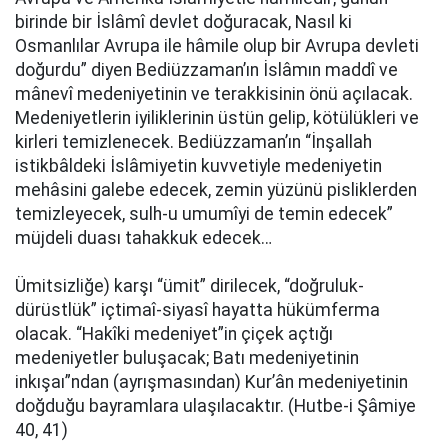
birinde bir İslâmî devlet doğuracak, Nasıl ki
Osmanlılar Avrupa ile hâmile olup bir Avrupa devleti
doğurdu” diyen Bediüzzaman’ın İslâmın maddî ve
mânevî medeniyetinin ve terakkisinin önü açılacak.
Medeniyetlerin iyiliklerinin üstün gelip, kötülükleri ve
kirleri temizlenecek. Bediüzzaman’ın “İnşallah
istikbâldeki İslâmiyetin kuvvetiyle medeniyetin
mehâsini galebe edecek, zemin yüzünü pisliklerden
temizleyecek, sulh-u umumîyi de temin edecek”
müjdeli duası tahakkuk edecek…
Ümitsizliğe) karşı “ümit” dirilecek, “doğruluk-
dürüstlük” içtimaî-siyasî hayatta hükümferma
olacak. “Hakîki medeniyet”in çiçek açtığı
medeniyetler buluşacak; Batı medeniyetinin
inkışaı”ndan (ayrışmasından) Kur’ân medeniyetinin
doğduğu bayramlara ulaşılacaktır. (Hutbe-i Şâmiye
40, 41)