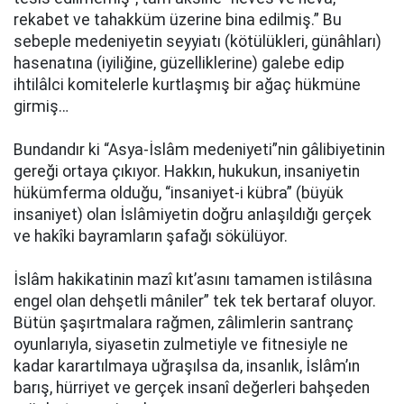
rekabet ve tahakküm üzerine bina edilmiş.” Bu
sebeple medeniyetin seyyiatı (kötülükleri, günâhları)
hasenatına (iyiliğine, güzelliklerine) galebe edip
ihtilâlci komitelerle kurtlaşmış bir ağaç hükmüne
girmiş…
Bundandır ki “Asya-İslâm medeniyeti”nin gâlibiyetinin
gereği ortaya çıkıyor. Hakkın, hukukun, insaniyetin
hükümferma olduğu, “insaniyet-i kübra” (büyük
insaniyet) olan İslâmiyetin doğru anlaşıldığı gerçek
ve hakîki bayramların şafağı sökülüyor.
İslâm hakikatinin mazî kıt’asını tamamen istilâsına
engel olan dehşetli mâniler” tek tek bertaraf oluyor.
Bütün şaşırtmalara rağmen, zâlimlerin santranç
oyunlarıyla, siyasetin zulmetiyle ve fitnesiyle ne
kadar karartılmaya uğraşılsa da, insanlık, İslâm’ın
barış, hürriyet ve gerçek insanî değerleri bahşeden