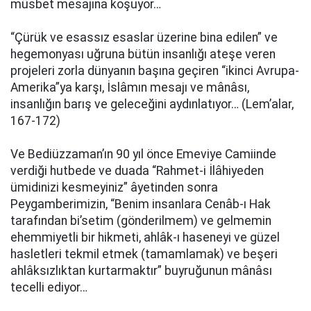
müsbet mesajına koşuyor…
“Çürük ve esassız esaslar üzerine bina edilen” ve
hegemonyası uğruna bütün insanlığı ateşe veren
projeleri zorla dünyanın başına geçiren “ikinci Avrupa-
Amerika”ya karşı, İslâmın mesajı ve mânâsı,
insanlığın barış ve geleceğini aydınlatıyor… (Lem’alar,
167-172)
Ve Bediüzzaman’ın 90 yıl önce Emeviye Camiinde
verdiği hutbede ve duada “Rahmet-i İlâhiyeden
ümidinizi kesmeyiniz” âyetinden sonra
Peygamberimizin, “Benim insanlara Cenâb-ı Hak
tarafından bi’setim (gönderilmem) ve gelmemin
ehemmiyetli bir hikmeti, ahlâk-ı haseneyi ve güzel
hasletleri tekmil etmek (tamamlamak) ve beşeri
ahlâksızlıktan kurtarmaktır” buyruğunun mânâsı
tecelli ediyor…