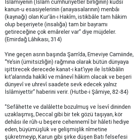
İslâmiyenin (İslâm cumhuriyetler birliğinin) kudsî
kanun-u esasiyelerinin (anayasalarının) menbâı
(kaynağı) olan Kur’ân-ı Hakîm, istikbâle tam hâkim
olup beşeriyete (insalığa) tam bir bayramı
getireceğine çok emâreler var” diye müjdeler.
(Emirdağ Lâhikası, 314)
Yine geçen asrın başında Şam’da, Emeviye Camiinde,
“Ye’sin (ümitsizliğin) rağmına olarak bütün dünyaya
işittirecek derecede kanat-ı kat’iyye ile İstikbâlin
kıt’alarında hakîkî ve mânevî hâkim olacak ve beşeri
dünyevî ve uhrevî saadete sevk edecek yalnız
İslâmiyettir” haberini verir. (Hutbe-i Şâmiye, 82-84)
“Sefâhette ve dalâlette bozulmuş ve İsevî dininden
uzaklaşmış, Deccal gibi bir tek gözü taşıyan, kör
dehâsı ile rûh-u beşere cehennemî bir hâleti hediye
eden, büyümüşlük ve gelişmişlik nîmetine
şükretmeyip, Karun gibi şirke düşen Batı felsefesi