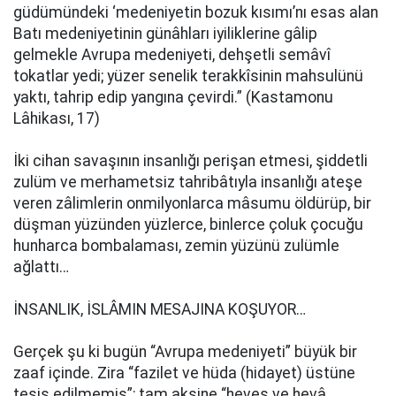
güdümündeki ‘medeniyetin bozuk kısımı’nı esas alan
Batı medeniyetinin günâhları iyiliklerine gâlip
gelmekle Avrupa medeniyeti, dehşetli semâvî
tokatlar yedi; yüzer senelik terakkîsinin mahsulünü
yaktı, tahrip edip yangına çevirdi.” (Kastamonu
Lâhikası, 17)
İki cihan savaşının insanlığı perişan etmesi, şiddetli
zulüm ve merhametsiz tahribâtıyla insanlığı ateşe
veren zâlimlerin onmilyonlarca mâsumu öldürüp, bir
düşman yüzünden yüzlerce, binlerce çoluk çocuğu
hunharca bombalaması, zemin yüzünü zulümle
ağlattı…
İNSANLIK, İSLÂMIN MESAJINA KOŞUYOR…
Gerçek şu ki bugün “Avrupa medeniyeti” büyük bir
zaaf içinde. Zira “fazilet ve hüda (hidayet) üstüne
tesis edilmemiş”; tam aksine “heves ve hevâ,