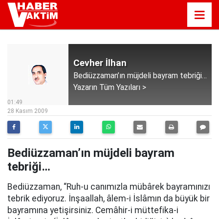
Cevher İlhan
Bediüzzaman’ın müjdeli bayram tebriği…
Yazarın Tüm Yazıları >
01:49
28 Kasım 2009
Bediüzzaman’ın müjdeli bayram
tebriği…
Bediüzzaman, “Ruh-u canımızla mübârek bayramınızı
tebrik ediyoruz. İnşaallah, âlem-i İslâmın da büyük bir
bayramına yetişirsiniz. Cemâhir-i müttefika-i