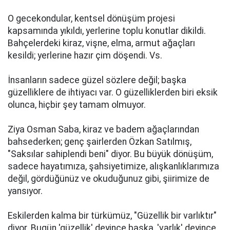
O gecekondular, kentsel dönüşüm projesi
kapsamında yıkıldı, yerlerine toplu konutlar dikildi.
Bahçelerdeki kiraz, vişne, elma, armut ağaçları
kesildi; yerlerine hazır çim döşendi. Vs.
İnsanların sadece güzel sözlere değil; başka
güzelliklere de ihtiyacı var. O güzelliklerden biri eksik
olunca, hiçbir şey tamam olmuyor.
Ziya Osman Saba, kiraz ve badem ağaçlarından
bahsederken; genç şairlerden Özkan Satılmış,
"Saksılar sahiplendi beni" diyor. Bu büyük dönüşüm,
sadece hayatımıza, şahsiyetimize, alışkanlıklarımıza
değil, gördüğünüz ve okuduğunuz gibi, şiirimize de
yansıyor.
Eskilerden kalma bir türkümüz, "Güzellik bir varlıktır"
diyor. Bugün 'güzellik' deyince başka, 'varlık' deyince