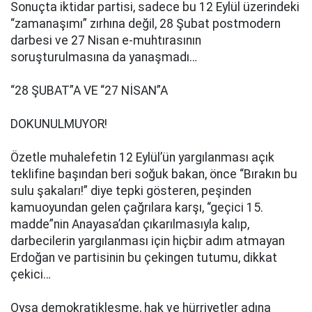
Sonuçta iktidar partisi, sadece bu 12 Eylül üzerindeki
“zamanaşımı” zırhına değil, 28 Şubat postmodern
darbesi ve 27 Nisan e-muhtırasının
soruşturulmasına da yanaşmadı…
“28 ŞUBAT”A VE “27 NİSAN”A
DOKUNULMUYOR!
Özetle muhalefetin 12 Eylül’ün yargılanması açık
teklifine başından beri soğuk bakan, önce “Bırakın bu
sulu şakaları!” diye tepki gösteren, peşinden
kamuoyundan gelen çağrılara karşı, “geçici 15.
madde”nin Anayasa’dan çıkarılmasıyla kalıp,
darbecilerin yargılanması için hiçbir adım atmayan
Erdoğan ve partisinin bu çekingen tutumu, dikkat
çekici…
Oysa demokratikleşme, hak ve hürriyetler adına