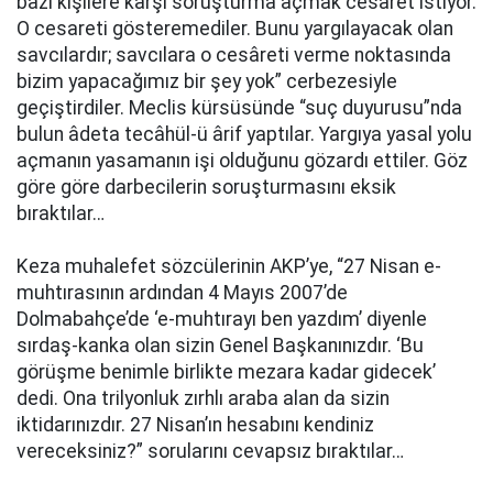
bazı kişilere karşı soruşturma açmak cesaret istiyor.
O cesareti gösteremediler. Bunu yargılayacak olan
savcılardır; savcılara o cesâreti verme noktasında
bizim yapacağımız bir şey yok” cerbezesiyle
geçiştirdiler. Meclis kürsüsünde “suç duyurusu”nda
bulun âdeta tecâhül-ü ârif yaptılar. Yargıya yasal yolu
açmanın yasamanın işi olduğunu gözardı ettiler. Göz
göre göre darbecilerin soruşturmasını eksik
bıraktılar…
Keza muhalefet sözcülerinin AKP’ye, “27 Nisan e-
muhtırasının ardından 4 Mayıs 2007’de
Dolmabahçe’de ‘e-muhtırayı ben yazdım’ diyenle
sırdaş-kanka olan sizin Genel Başkanınızdır. ‘Bu
görüşme benimle birlikte mezara kadar gidecek’
dedi. Ona trilyonluk zırhlı araba alan da sizin
iktidarınızdır. 27 Nisan’ın hesabını kendiniz
vereceksiniz?” sorularını cevapsız bıraktılar…