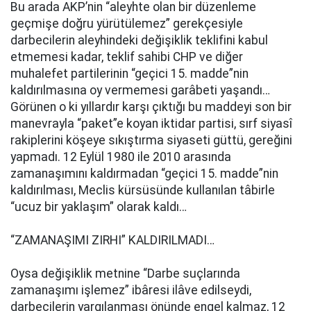
Bu arada AKP’nin “aleyhte olan bir düzenleme
geçmişe doğru yürütülemez” gerekçesiyle
darbecilerin aleyhindeki değişiklik teklifini kabul
etmemesi kadar, teklif sahibi CHP ve diğer
muhalefet partilerinin “geçici 15. madde”nin
kaldırılmasına oy vermemesi garâbeti yaşandı…
Görünen o ki yıllardır karşı çıktığı bu maddeyi son bir
manevrayla “paket”e koyan iktidar partisi, sırf siyasî
rakiplerini köşeye sıkıştırma siyaseti güttü, gereğini
yapmadı. 12 Eylül 1980 ile 2010 arasında
zamanaşımını kaldırmadan “geçici 15. madde”nin
kaldırılması, Meclis kürsüsünde kullanılan tâbirle
“ucuz bir yaklaşım” olarak kaldı…
“ZAMANAŞIMI ZIRHI” KALDIRILMADI…
Oysa değişiklik metnine “Darbe suçlarında
zamanaşımı işlemez” ibâresi ilâve edilseydi,
darbecilerin yargılanması önünde engel kalmaz, 12