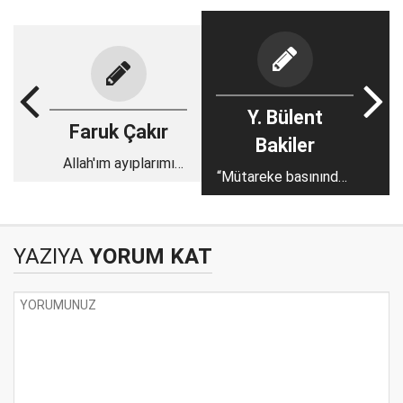
Y. Bülent
Faruk Çakır
Bakiler
Allah'ım ayıplarımı
“Mütareke basınından
ört!
bile hain”
YAZIYA
YORUM KAT