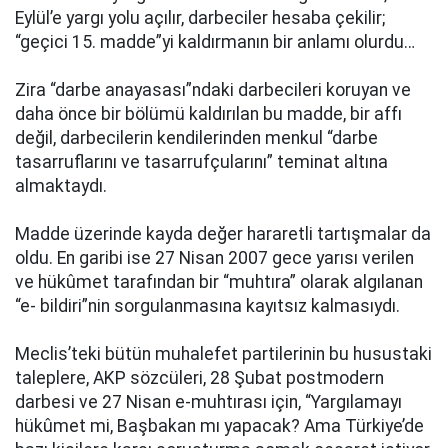
Eylül’e yargı yolu açılır, darbeciler hesaba çekilir;
“geçici 15. madde”yi kaldırmanın bir anlamı olurdu…
Zira “darbe anayasası”ndaki darbecileri koruyan ve
daha önce bir bölümü kaldırılan bu madde, bir affı
değil, darbecilerin kendilerinden menkul “darbe
tasarruflarını ve tasarrufçularını” teminat altına
almaktaydı.
Madde üzerinde kayda değer hararetli tartışmalar da
oldu. En garibi ise 27 Nisan 2007 gece yarısı verilen
ve hükûmet tarafından bir “muhtıra” olarak algılanan
“e- bildiri”nin sorgulanmasına kayıtsız kalmasıydı.
Meclis’teki bütün muhalefet partilerinin bu husustaki
taleplere, AKP sözcüleri, 28 Şubat postmodern
darbesi ve 27 Nisan e-muhtırası için, “Yargılamayı
hükûmet mi, Başbakan mı yapacak? Ama Türkiye’de