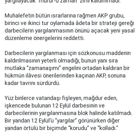
yargılayacak “mürûr-u zaman” zırhı kaldırılmadı.
Muhalefetin bütün ısrarlarına rağmen AKP grubu,
birinci ve ikinci tur oylamada âdeta bir strateji gereği
darbecilerin yargılanmasının önünü açacak yeni yasal
düzenleme önergelerini reddetti.
Darbecilerin yargılanması için sözkonusu maddenin
kaldırılmasının yeterli olmadığı, bunun yanı sıra
mutlaka “zamanaşımı” engelini ortadan kaldıran bir
hükmün ilâvesi önerilerinden kaçınan AKP, sonuna
kadar tavrını sürdürdü.
Yüz binlerce vatandaşı fişleyen, mağdur eden,
işkencede bulunan 12 Eylül darbesinin ve
darbecilerinin yargılanmasına blok halinde katılmadı.
Bir yandan 12 Eylül’ü “yargılar” görünürken diğer
yandan örtülü bir biçimde “korudu” ve “kolladı.”