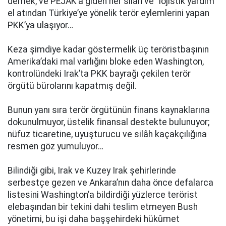
demek; ve PEJAK’a giden her silâh ve “lojistik yardım”
el atından Türkiye’ye yönelik terör eylemlerini yapan
PKK’ya ulaşıyor…
Keza şimdiye kadar göstermelik üç teröristbaşının
Amerika’daki mal varlığını bloke eden Washington,
kontrolündeki Irak’ta PKK bayrağı çekilen terör
örgütü bürolarını kapatmış değil.
Bunun yanı sıra terör örgütünün finans kaynaklarına
dokunulmuyor, üstelik finansal destekte bulunuyor;
nüfuz ticaretine, uyuşturucu ve silâh kaçakçılığına
resmen göz yumuluyor…
Bilindiği gibi, Irak ve Kuzey Irak şehirlerinde
serbestçe gezen ve Ankara’nın daha önce defalarca
listesini Washington’a bildirdiği yüzlerce terörist
elebaşından bir tekini dahi teslim etmeyen Bush
yönetimi, bu işi daha başşehirdeki hükûmet