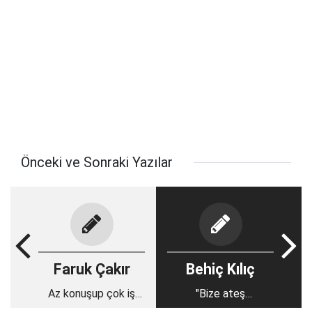
Önceki ve Sonraki Yazılar
Faruk Çakır
Behiç Kılıç
Az konuşup çok iş
"Bize ateş
yapsak...
ettirmiyorlar!.."