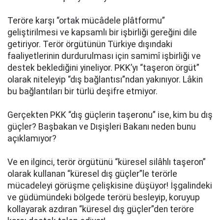
Teröre karşı “ortak mücâdele plâtformu”
geliştirilmesi ve kapsamlı bir işbirliği gereğini dile
getiriyor. Terör örgütünün Türkiye dışındaki
faaliyetlerinin durdurulması için samimî işbirliği ve
destek beklediğini yineliyor. PKK’yı “taşeron örgüt”
olarak niteleyip “dış bağlantısı”ndan yakınıyor. Lâkin
bu bağlantıları bir türlü deşifre etmiyor.
Gerçekten PKK “dış güçlerin taşeronu” ise, kim bu dış
güçler? Başbakan ve Dışişleri Bakanı neden bunu
açıklamıyor?
Ve en ilginci, terör örgütünü “küresel silâhlı taşeron”
olarak kullanan “küresel dış güçler”le terörle
mücadeleyi görüşme çelişkisine düşüyor! İşgalindeki
ve güdümündeki bölgede terörü besleyip, koruyup
kollayarak azdıran “küresel dış güçler”den teröre