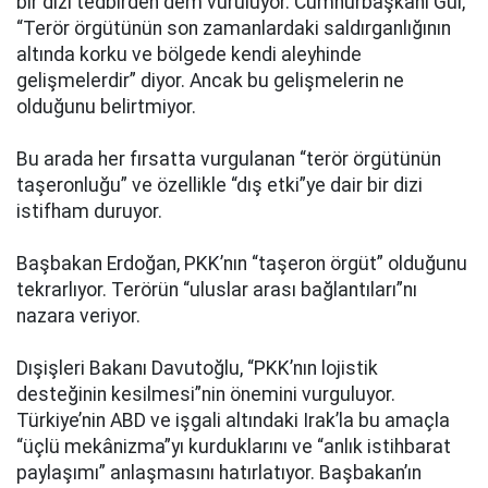
bir dizi tedbirden dem vuruluyor. Cumhurbaşkanı Gül,
“Terör örgütünün son zamanlardaki saldırganlığının
altında korku ve bölgede kendi aleyhinde
gelişmelerdir” diyor. Ancak bu gelişmelerin ne
olduğunu belirtmiyor.
Bu arada her fırsatta vurgulanan “terör örgütünün
taşeronluğu” ve özellikle “dış etki”ye dair bir dizi
istifham duruyor.
Başbakan Erdoğan, PKK’nın “taşeron örgüt” olduğunu
tekrarlıyor. Terörün “uluslar arası bağlantıları”nı
nazara veriyor.
Dışişleri Bakanı Davutoğlu, “PKK’nın lojistik
desteğinin kesilmesi”nin önemini vurguluyor.
Türkiye’nin ABD ve işgali altındaki Irak’la bu amaçla
“üçlü mekânizma”yı kurduklarını ve “anlık istihbarat
paylaşımı” anlaşmasını hatırlatıyor. Başbakan’ın