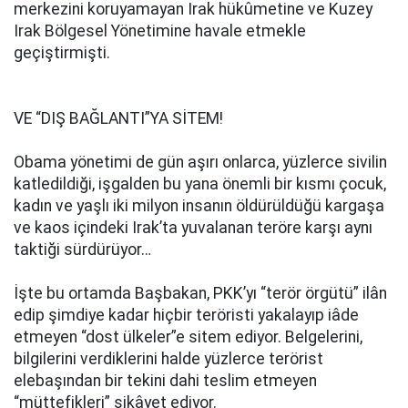
merkezini koruyamayan Irak hükûmetine ve Kuzey
Irak Bölgesel Yönetimine havale etmekle
geçiştirmişti.
VE “DIŞ BAĞLANTI”YA SİTEM!
Obama yönetimi de gün aşırı onlarca, yüzlerce sivilin
katledildiği, işgalden bu yana önemli bir kısmı çocuk,
kadın ve yaşlı iki milyon insanın öldürüldüğü kargaşa
ve kaos içindeki Irak’ta yuvalanan teröre karşı aynı
taktiği sürdürüyor…
İşte bu ortamda Başbakan, PKK’yı “terör örgütü” ilân
edip şimdiye kadar hiçbir teröristi yakalayıp iâde
etmeyen “dost ülkeler”e sitem ediyor. Belgelerini,
bilgilerini verdiklerini halde yüzlerce terörist
elebaşından bir tekini dahi teslim etmeyen
“müttefikleri” şikâyet ediyor.