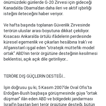
önümüzdeki günlerde G-20 Zirvesi için gideceği
Kanada’da Obama’dan daha ileri ve aktif işbirliği
isteğini ileteceğini haber veriyor.
Ve hafta başında toplanan Güvenlik Zirvesinde
terörün uluslar arası boyutuna dikkat çekiliyor.
Kısacası Ankara’da örtülü ifâdelerin perdesinde
küresel egemenlik ve çıkarları hesâbına Irak’ı ve
Afganistan’ı işgal eden “stratejik müttefik-model
ortak” ABD’nin terör örgütüne desteğinin kesilmesi
beklentisi, açık açık dile getiriliyor…
TERÖRE DIŞ GÜÇLERİN DESTEĞİ…
İşin doğrusu şu ki, 5 Kasım 2007’de Oval Ofis’ta
Erdoğan-Bush başbaşa görüşmesinde güya “ortak
düşman” ilân eden ABD ve bölgedeki jandarması
İsrail’in baştan beri terör örgütüne desteği, bütün