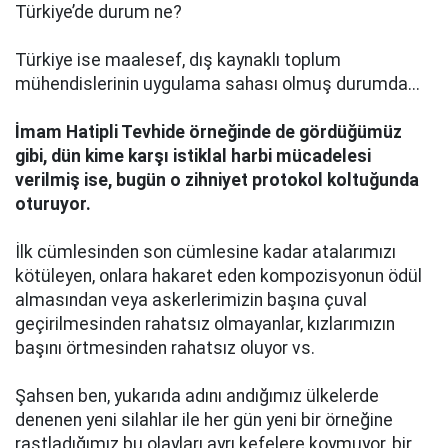
Türkiye’de durum ne?
Türkiye ise maalesef, dış kaynaklı toplum
mühendislerinin uygulama sahası olmuş durumda...
İmam Hatipli Tevhide örneğinde de gördüğümüz
gibi, dün kime karşı istiklal harbi mücadelesi
verilmiş ise, bugün o zihniyet protokol koltuğunda
oturuyor.
İlk cümlesinden son cümlesine kadar atalarımızı
kötüleyen, onlara hakaret eden kompozisyonun ödül
almasından veya askerlerimizin başına çuval
geçirilmesinden rahatsız olmayanlar, kızlarımızın
başını örtmesinden rahatsız oluyor vs.
Şahsen ben, yukarıda adını andığımız ülkelerde
denenen yeni silahlar ile her gün yeni bir örneğine
rastladığımız bu olayları ayrı kefelere koymuyor, bir