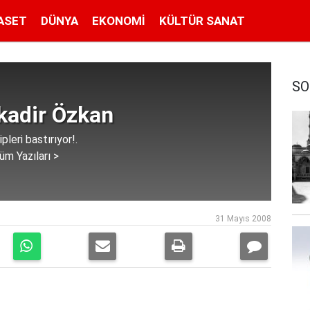
ASET
DÜNYA
EKONOMI
KÜLTÜR SANAT
SO
kadir Özkan
leri bastırıyor!.
üm Yazıları >
31 Mayıs 2008