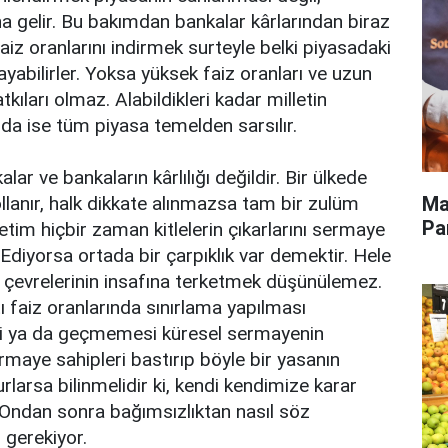
na gelir. Bu bakımdan bankalar kârlarından biraz
faiz oranlarını indirmek surteyle belki piyasadaki
yabilirler. Yoksa yüksek faiz oranları ve uzun
tkıları olmaz. Alabildikleri kadar milletin
nda ise tüm piyasa temelden sarsılır.
r ve bankaların kârlılığı değildir. Bir ülkede
Ma
llanır, halk dikkate alınmazsa tam bir zulüm
Pa
etim hiçbir zaman kitlelerin çıkarlarını sermaye
Ediyorsa ortada bir çarpıklık var demektir. Hele
e çevrelerinin insafına terketmek düşünülemez.
ı faiz oranlarında sınırlama yapılması
si ya da geçmemesi küresel sermayenin
rmaye sahipleri bastırıp böyle bir yasanın
larsa bilinmelidir ki, kendi kendimize karar
Ondan sonra bağımsızlıktan nasıl söz
i gerekiyor.