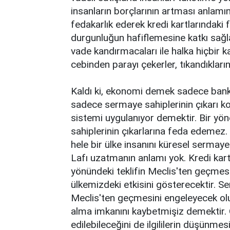
insanların borçlarının artması anlamı
fedakarlık ederek kredi kartlarındaki 
durgunluğun hafiflemesine katkı sağla
vade kandırmacaları ile halka hiçbir ka
cebinden parayı çekerler, tıkandıkları
Kaldı ki, ekonomi demek sadece bankala
sadece sermaye sahiplerinin çıkarı ko
sistemi uygulanıyor demektir. Bir yön
sahiplerinin çıkarlarına feda edemez. 
hele bir ülke insanını küresel sermay
Lafı uzatmanın anlamı yok. Kredi kart
yönündeki teklifin Meclis'ten geçme
ülkemizdeki etkisini gösterecektir. Se
Meclis'ten geçmesini engeleyecek olur
alma imkanını kaybetmişiz demektir. 
edilebileceğini de ilgililerin düşünmes