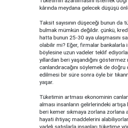
Tüketimin azaltılmasını istemek doğru
kârında meydana gelecek düşüşü önleme
Taksit sayısının düşeceği bunun da tük
bulmak mümkün değildir. çünkü, kredi k
hatta bunun 25-30 aya ulaşmasını sa
olabilir mi? Eğer, firmalar bankalarla i
böylesine uzun vadeler teklif ediyor
yıllardan beri yaşandığını göstermez 
canlandıracağını söylemek de doğru de
edilmesi bir süre sonra öyle bir tıka
yaşar.
Tüketimin artması ekonominin canlanm
alması insanların gelirlerindeki artışa 
beri kemer sıkmaya zorlana zorlana al
hayati ihtiyaç maddelerini alabiliyorl
vadeli satışlarla insanları tüketime 