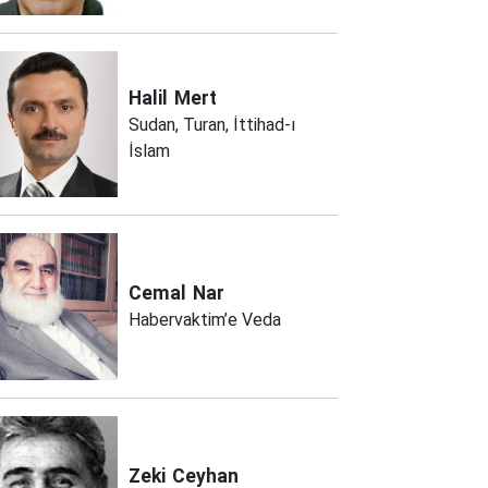
Halil
Mert
Sudan, Turan, İttihad-ı
İslam
Cemal
Nar
Habervaktim’e Veda
Zeki
Ceyhan