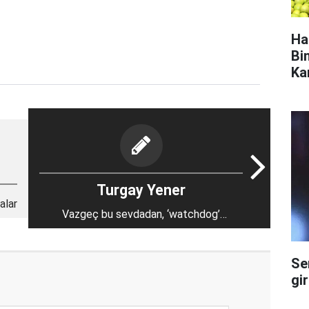
Ha
Bi
Ka
Turgay Yener
alar
Vazgeç bu sevdadan, ‘watchdog’
olamazsın!
Se
gi