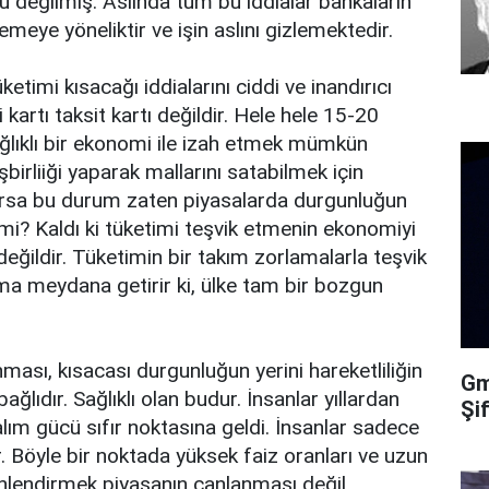
 değilmiş. Aslında tüm bu iddialar bankaların
ye yöneliktir ve işin aslını gizlemektedir.
etimi kısacağı iddialarını ciddi ve inandırıcı
artı taksit kartı değildir. Hele hele 15-20
ğlıklı bir ekonomi ile izah etmek mümkün
şbirliiği yaparak mallarını satabilmek için
larsa bu durum zaten piyasalarda durgunluğun
mi? Kaldı ki tüketimi teşvik etmenin ekonomiyi
ğildir. Tüketimin bir takım zorlamalarla teşvik
nma meydana getirir ki, ülke tam bir bozgun
ası, kısacası durgunluğun yerini hareketliliğin
Gma
bağlıdır. Sağlıklı olan budur. İnsanlar yıllardan
Şi
ım gücü sıfır noktasına geldi. İnsanlar sadece
ar. Böyle bir noktada yüksek faiz oranları ve uzun
yönlendirmek piyasanın canlanması değil,