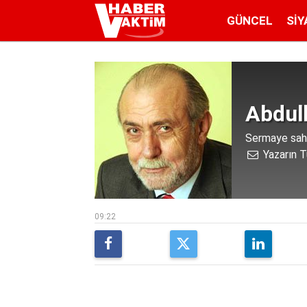
GÜNCEL
SIY
Abdul
Sermaye sahip
Yazarın T
09:22