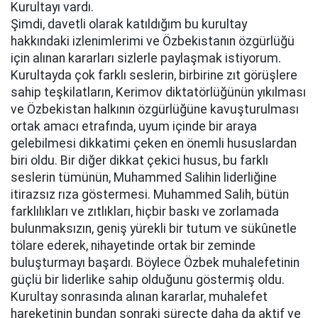
Kurultayı vardı.
Şimdi, davetli olarak katıldığım bu kurultay
hakkındaki izlenimlerimi ve Özbekistanın özgürlüğü
için alınan kararları sizlerle paylaşmak istiyorum.
Kurultayda çok farklı seslerin, birbirine zıt görüşlere
sahip teşkilatların, Kerimov diktatörlüğünün yıkılması
ve Özbekistan halkının özgürlüğüne kavuşturulması
ortak amacı etrafında, uyum içinde bir araya
gelebilmesi dikkatimi çeken en önemli hususlardan
biri oldu. Bir diğer dikkat çekici husus, bu farklı
seslerin tümünün, Muhammed Salihin liderliğine
itirazsız rıza göstermesi. Muhammed Salih, bütün
farklılıkları ve zıtlıkları, hiçbir baskı ve zorlamada
bulunmaksızın, geniş yürekli bir tutum ve sükûnetle
tölare ederek, nihayetinde ortak bir zeminde
buluşturmayı başardı. Böylece Özbek muhalefetinin
güçlü bir liderlike sahip olduğunu göstermiş oldu.
Kurultay sonrasında alınan kararlar, muhalefet
hareketinin bundan sonraki süreçte daha da aktif ve