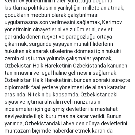
Kerimov yönetiminin halen yürüttüğü doğumu
kısıtlama politikasının yanlışlığını millete anlatmak,
çocukların mecburi olarak çalıştırılması
uygulamasına son verilmesini sağlamak, Kerimov
yönetiminin cinayetlerini ve zulümlerini, devlet
çarkında dönen rüşvet ve paragözlüğü ortaya
çıkarmak, sürgünde yaşayan muhalif liderlerin
hukuken aklanarak ülkelerine dönmesi için hukuki
zemin oluşturma yolunda çalışmalar yapmak,
Özbekistan Halk Hareketinin Özbekistanda kanunen
tanınmasını ve legal haline gelmesini sağlamak.
Özbekistan Halk Hareketinin, bundan sonraki süreçte
diplomatik faaliyetlere yönelmesi de alınan kararlar
arasında. Nitekin bu kapsamda, Özbekistandaki
siyasi ve içtimai ahvalin reel manzarasını
incelemeleri için gelişmiş devletler ile maslahat
seviyesinde ilişki kurulmasına karar verildi. Bunun
yanında, Özbekistandaki ahvalden dünya devletlerini
muntazam biçimde haberdar etmek kararı da