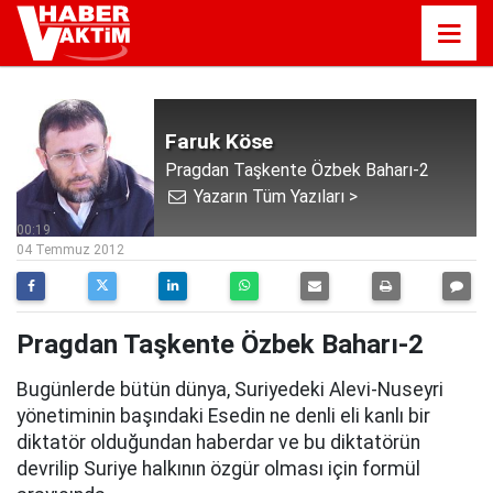
Faruk Köse
Pragdan Taşkente Özbek Baharı-2
Yazarın Tüm Yazıları >
00:19
04 Temmuz 2012
Pragdan Taşkente Özbek Baharı-2
Bugünlerde bütün dünya, Suriyedeki Alevi-Nuseyri
yönetiminin başındaki Esedin ne denli eli kanlı bir
diktatör olduğundan haberdar ve bu diktatörün
devrilip Suriye halkının özgür olması için formül