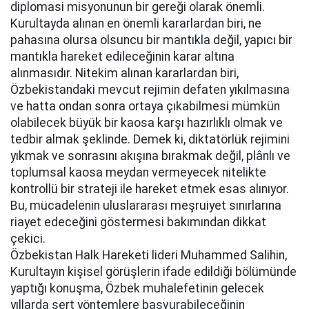
diplomasi misyonunun bir gereği olarak önemli.
Kurultayda alınan en önemli kararlardan biri, ne
pahasına olursa olsuncu bir mantıkla değil, yapıcı bir
mantıkla hareket edileceğinin karar altına
alınmasıdır. Nitekim alınan kararlardan biri,
Özbekistandaki mevcut rejimin defaten yıkılmasına
ve hatta ondan sonra ortaya çıkabilmesi mümkün
olabilecek büyük bir kaosa karşı hazırlıklı olmak ve
tedbir almak şeklinde. Demek ki, diktatörlük rejimini
yıkmak ve sonrasını akışına bırakmak değil, plânlı ve
toplumsal kaosa meydan vermeyecek nitelikte
kontrollü bir strateji ile hareket etmek esas alınıyor.
Bu, mücadelenin uluslararası meşruiyet sınırlarına
riayet edeceğini göstermesi bakımından dikkat
çekici.
Özbekistan Halk Hareketi lideri Muhammed Salihin,
Kurultayın kişisel görüşlerin ifade edildiği bölümünde
yaptığı konuşma, Özbek muhalefetinin gelecek
yıllarda sert yöntemlere başvurabileceğinin