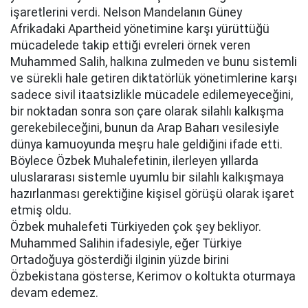
işaretlerini verdi. Nelson Mandelanın Güney
Afrikadaki Apartheid yönetimine karşı yürüttüğü
mücadelede takip ettiği evreleri örnek veren
Muhammed Salih, halkına zulmeden ve bunu sistemli
ve sürekli hale getiren diktatörlük yönetimlerine karşı
sadece sivil itaatsizlikle mücadele edilemeyeceğini,
bir noktadan sonra son çare olarak silahlı kalkışma
gerekebileceğini, bunun da Arap Baharı vesilesiyle
dünya kamuoyunda meşru hale geldiğini ifade etti.
Böylece Özbek Muhalefetinin, ilerleyen yıllarda
uluslararası sistemle uyumlu bir silahlı kalkışmaya
hazırlanması gerektiğine kişisel görüşü olarak işaret
etmiş oldu.
Özbek muhalefeti Türkiyeden çok şey bekliyor.
Muhammed Salihin ifadesiyle, eğer Türkiye
Ortadoğuya gösterdiği ilginin yüzde birini
Özbekistana gösterse, Kerimov o koltukta oturmaya
devam edemez.