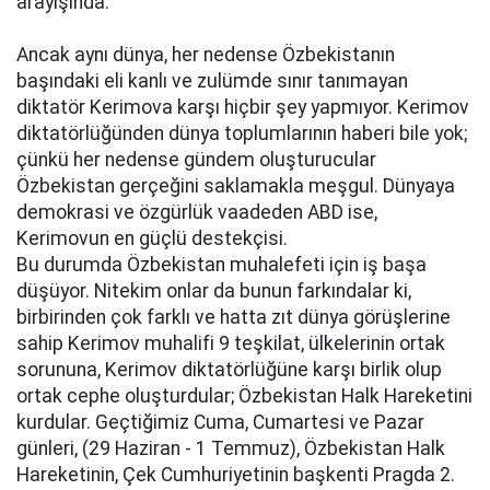
arayışında.
Ancak aynı dünya, her nedense Özbekistanın
başındaki eli kanlı ve zulümde sınır tanımayan
diktatör Kerimova karşı hiçbir şey yapmıyor. Kerimov
diktatörlüğünden dünya toplumlarının haberi bile yok;
çünkü her nedense gündem oluşturucular
Özbekistan gerçeğini saklamakla meşgul. Dünyaya
demokrasi ve özgürlük vaadeden ABD ise,
Kerimovun en güçlü destekçisi.
Bu durumda Özbekistan muhalefeti için iş başa
düşüyor. Nitekim onlar da bunun farkındalar ki,
birbirinden çok farklı ve hatta zıt dünya görüşlerine
sahip Kerimov muhalifi 9 teşkilat, ülkelerinin ortak
sorununa, Kerimov diktatörlüğüne karşı birlik olup
ortak cephe oluşturdular; Özbekistan Halk Hareketini
kurdular. Geçtiğimiz Cuma, Cumartesi ve Pazar
günleri, (29 Haziran - 1 Temmuz), Özbekistan Halk
Hareketinin, Çek Cumhuriyetinin başkenti Pragda 2.