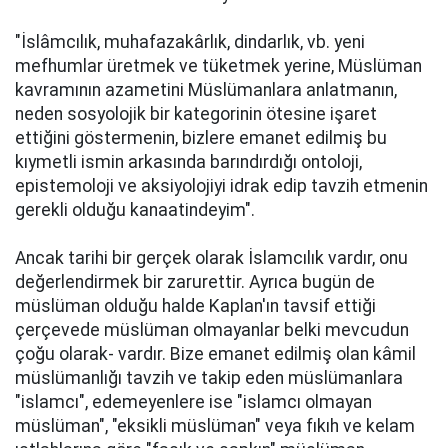
"İslâmcılık, muhafazakârlık, dindarlık, vb. yeni
mefhumlar üretmek ve tüketmek yerine, Müslüman
kavramının azametini Müslümanlara anlatmanın,
neden sosyolojik bir kategorinin ötesine işaret
ettiğini göstermenin, bizlere emanet edilmiş bu
kıymetli ismin arkasında barındırdığı ontoloji,
epistemoloji ve aksiyolojiyi idrak edip tavzih etmenin
gerekli olduğu kanaatindeyim".
Ancak tarihi bir gerçek olarak İslamcılık vardır, onu
değerlendirmek bir zarurettir. Ayrıca bugün de
müslüman olduğu halde Kaplan'ın tavsif ettiği
çerçevede müslüman olmayanlar belki mevcudun
çoğu olarak- vardır. Bize emanet edilmiş olan kâmil
müslümanlığı tavzih ve takip eden müslümanlara
"islamcı", edemeyenlere ise "islamcı olmayan
müslüman", "eksikli müslüman" veya fıkıh ve kelam