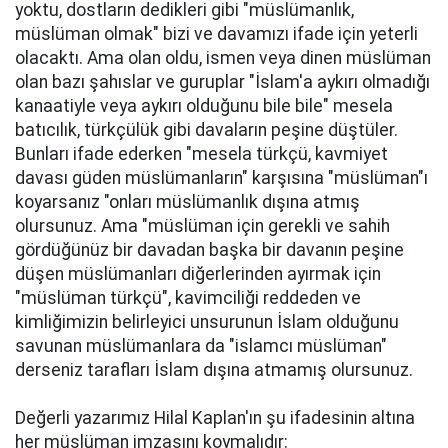
yoktu, dostların dedikleri gibi "müslümanlık,
müslüman olmak" bizi ve davamızı ifade için yeterli
olacaktı. Ama olan oldu, ismen veya dinen müslüman
olan bazı şahıslar ve guruplar "İslam'a aykırı olmadığı
kanaatiyle veya aykırı olduğunu bile bile" mesela
batıcılık, türkçülük gibi davaların peşine düştüler.
Bunları ifade ederken "mesela türkçü, kavmiyet
davası güden müslümanların" karşısına "müslüman"ı
koyarsanız "onları müslümanlık dışına atmış
olursunuz. Ama "müslüman için gerekli ve sahih
gördüğünüz bir davadan başka bir davanın peşine
düşen müslümanları diğerlerinden ayırmak için
"müslüman türkçü", kavimciliği reddeden ve
kimliğimizin belirleyici unsurunun İslam olduğunu
savunan müslümanlara da "islamcı müslüman"
derseniz tarafları İslam dışına atmamış olursunuz.
Değerli yazarımız Hilal Kaplan'ın şu ifadesinin altına
her müslüman imzasını koymalıdır: