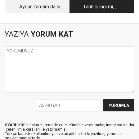
Aygün tamam da siz
Tarih bilinci mi,
olsaydınız ne
geçmiş bilgisi mi?
yapardınız?
YAZIYA
YORUM KAT
UYARI:
Küfür, hakaret, rencide edici cümleler veya imalar, inançlara saldırı
içeren, imla kuralları ile yazılmamış,
Türkçe karakter kullanılmayan ve büyük harflerle yazılmış yorumlar
onaylanmamaktadır.