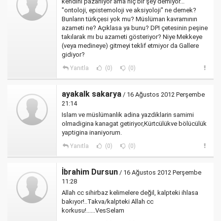
kendini pazarlıyor ama hiç bir şey demiyor...
"ontoloji, epistemoloji ve aksiyoloji" ne demek?
Bunların türkçesi yok mu? Müslüman kavramının
azameti ne? Açıklasa ya bunu? DPI çetesinin peşine
takılarak mı bu azameti gösteriyor? Niye Mekkeye
(veya medineye) gitmeyi teklif etmiyor da Gallere
gidiyor?
Yanıtla
(0)
(0)
ayakalk sakarya
/ 16 Ağustos 2012 Perşembe
21:14
Islam ve müslümanlik adina yazdiklarin samimi
olmadigina kanagat getiriyor,Kürtcülükve bölücülük
yaptigina inaniyorum.
Yanıtla
(0)
(0)
İbrahim Dursun
/ 16 Ağustos 2012 Perşembe
11:28
Allah cc sihirbaz kelimelere değil, kalpteki ihlasa
bakıyor!..Takva/kalpteki Allah cc
korkusu!......VesSelam