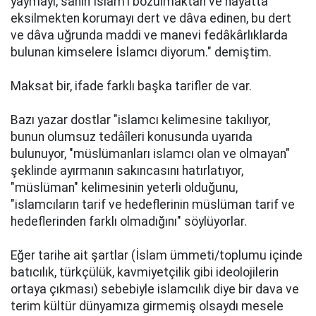
yaymayı, sahih İslam'ı bozulmaktan ve hayatta
eksilmekten korumayı dert ve dâva edinen, bu dert
ve dâva uğrunda maddi ve manevi fedâkârlıklarda
bulunan kimselere İslamcı diyorum." demiştim.
Maksat bir, ifade farklı başka tarifler de var.
Bazı yazar dostlar "islamcı kelimesine takılıyor,
bunun olumsuz tedâîleri konusunda uyarıda
bulunuyor, "müslümanları islamcı olan ve olmayan"
şeklinde ayırmanın sakıncasını hatırlatıyor,
"müslüman" kelimesinin yeterli olduğunu,
"islamcıların tarif ve hedeflerinin müslüman tarif ve
hedeflerinden farklı olmadığını" söylüyorlar.
Eğer tarihe ait şartlar (İslam ümmeti/toplumu içinde
batıcılık, türkçülük, kavmiyetçilik gibi ideolojilerin
ortaya çıkması) sebebiyle islamcılık diye bir dava ve
terim kültür dünyamıza girmemiş olsaydı mesele