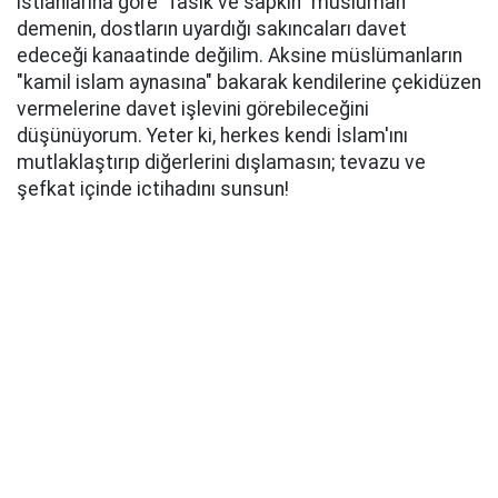
ıstlahlarına göre "fasık ve sapkın" müslüman
demenin, dostların uyardığı sakıncaları davet
edeceği kanaatinde değilim. Aksine müslümanların
"kamil islam aynasına" bakarak kendilerine çekidüzen
vermelerine davet işlevini görebileceğini
düşünüyorum. Yeter ki, herkes kendi İslam'ını
mutlaklaştırıp diğerlerini dışlamasın; tevazu ve
şefkat içinde ictihadını sunsun!