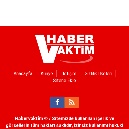
Anasayfa
Künye
İletişim
Gizlilik İlkeleri
Sitene Ekle
Habervaktim
© / Sitemizde kullanılan içerik ve
görsellerin tüm hakları saklıdır, izinsiz kullanımı hukuki