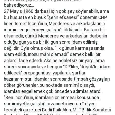
bahsediyoruz...
27 Mayıs 1960 darbesi için çok şey söylenebilir, ama
bu hususta en büyük “şehir efsanesi” dönemin CHP
lideri İsmet İnönü’nün, Menderes ve arkadaşlarının
idamını engellemeye çalıştığı iddiasıdır. Bu tam bir
efsanedir, çünkü Menderes ve arkadaşları darbenin
olduğu gün ya da bir iki gün sonra idam edilmiş
değildir. Öyle olmuş olsa, “İlk günün karmaşasında
idam edildi, İnönü mâni olamadı” demek belki bir
anlam ifade ederdi. Aksine adaletsiz bir yargılama
süreci sonrasında ve her gün “DP’liler, ‘düşük’ler idam
edilecek” propagandası yapılarak şartlar
hazırlanmıştır. İdamlar sonrasında timsah gözyaşları
döker görünenler, bu noktada samimî olsaydı,
idamları engellemek çok önceden adımlar atardı.
“Ben İnönü’nün, idamların önlenmesi konusunda
samimiyetle çalıştığını zannetmiyorum” diyen
tecrübeli gazeteci Bedii Faik Akın, Millî Birlik Komitesi