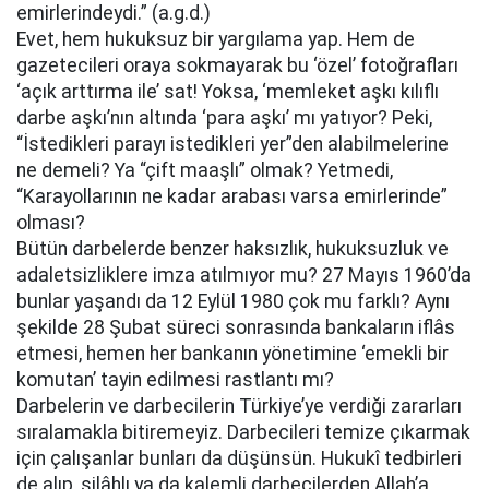
emirlerindeydi.” (a.g.d.)
Evet, hem hukuksuz bir yargılama yap. Hem de
gazetecileri oraya sokmayarak bu ‘özel’ fotoğrafları
‘açık arttırma ile’ sat! Yoksa, ‘memleket aşkı kılıflı
darbe aşkı’nın altında ‘para aşkı’ mı yatıyor? Peki,
“İstedikleri parayı istedikleri yer”den alabilmelerine
ne demeli? Ya “çift maaşlı” olmak? Yetmedi,
“Karayollarının ne kadar arabası varsa emirlerinde”
olması?
Bütün darbelerde benzer haksızlık, hukuksuzluk ve
adaletsizliklere imza atılmıyor mu? 27 Mayıs 1960’da
bunlar yaşandı da 12 Eylül 1980 çok mu farklı? Aynı
şekilde 28 Şubat süreci sonrasında bankaların iflâs
etmesi, hemen her bankanın yönetimine ‘emekli bir
komutan’ tayin edilmesi rastlantı mı?
Darbelerin ve darbecilerin Türkiye’ye verdiği zararları
sıralamakla bitiremeyiz. Darbecileri temize çıkarmak
için çalışanlar bunları da düşünsün. Hukukî tedbirleri
de alıp, silâhlı ya da kalemli darbecilerden Allah’a