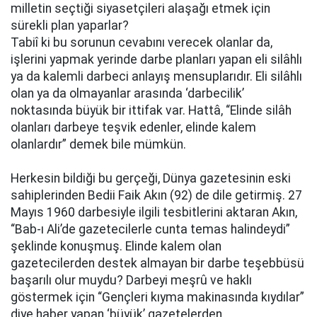
milletin seçtiği siyasetçileri alaşağı etmek için
sürekli plan yaparlar?
Tabiî ki bu sorunun cevabını verecek olanlar da,
işlerini yapmak yerinde darbe planları yapan eli silâhlı
ya da kalemli darbeci anlayış mensuplarıdır. Eli silâhlı
olan ya da olmayanlar arasında ‘darbecilik’
noktasında büyük bir ittifak var. Hattâ, “Elinde silâh
olanları darbeye teşvik edenler, elinde kalem
olanlardır” demek bile mümkün.
Herkesin bildiği bu gerçeği, Dünya gazetesinin eski
sahiplerinden Bedii Faik Akın (92) de dile getirmiş. 27
Mayıs 1960 darbesiyle ilgili tesbitlerini aktaran Akın,
“Bab-ı Ali’de gazetecilerle cunta temas halindeydi”
şeklinde konuşmuş. Elinde kalem olan
gazetecilerden destek almayan bir darbe teşebbüsü
başarılı olur muydu? Darbeyi meşrû ve haklı
göstermek için “Gençleri kıyma makinasında kıydılar”
diye haber yapan ‘büyük’ gazetelerden