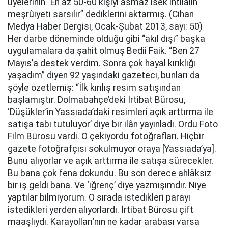
üyelerinin “En az 50-60 kişiyi asmaz isek ihtilâlin
meşrûiyeti sarsılır” dediklerini aktarmış. (Cihan
Medya Haber Dergisi, Ocak-Şubat 2013, sayı: 50)
Her darbe döneminde olduğu gibi “akıl dışı” başka
uygulamalara da şahit olmuş Bedii Faik. “Ben 27
Mayıs’a destek verdim. Sonra çok hayal kırıklığı
yaşadım” diyen 92 yaşındaki gazeteci, bunları da
şöyle özetlemiş: “İlk kırılış resim satışından
başlamıştır. Dolmabahçe’deki İrtibat Bürosu,
‘Düşükler’in Yassıada’daki resimleri açık arttırma ile
satışa tabi tutuluyor’ diye bir ilân yayınladı. Ordu Foto
Film Bürosu vardı. O çekiyordu fotoğrafları. Hiçbir
gazete fotoğrafçısı sokulmuyor oraya [Yassıada’ya].
Bunu alıyorlar ve açık arttırma ile satışa sürecekler.
Bu bana çok fena dokundu. Bu son derece ahlâksız
bir iş geldi bana. Ve ‘iğrenç’ diye yazmışımdır. Niye
yaptılar bilmiyorum. O sırada istedikleri parayı
istedikleri yerden alıyorlardı. İrtibat Bürosu çift
maaşlıydı. Karayolları’nın ne kadar arabası varsa