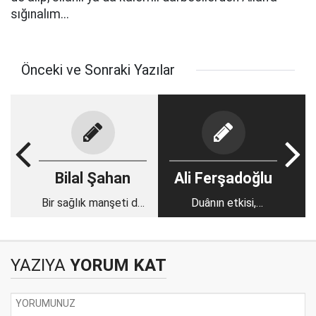
sığınalım...
Önceki ve Sonraki Yazılar
Bilal Şahan
Ali Ferşadoğlu
Bir sağlık manşeti de
Duânın etkisi,
benden: Müslüm Baba
yansıması ve dönüşü
ve hastane reklamları
YAZIYA
YORUM KAT