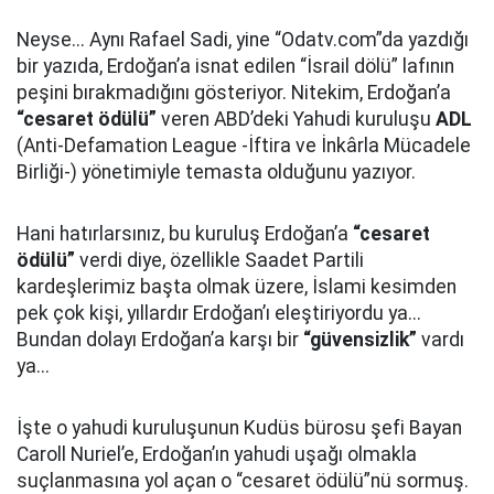
Neyse... Aynı Rafael Sadi, yine “Odatv.com”da yazdığı
bir yazıda, Erdoğan’a isnat edilen “İsrail dölü” lafının
peşini bırakmadığını gösteriyor. Nitekim, Erdoğan’a
“cesaret ödülü”
veren ABD’deki Yahudi kuruluşu
ADL
(Anti-Defamation League -İftira ve İnkârla Mücadele
Birliği-) yönetimiyle temasta olduğunu yazıyor.
Hani hatırlarsınız, bu kuruluş Erdoğan’a
“cesaret
ödülü”
verdi diye, özellikle Saadet Partili
kardeşlerimiz başta olmak üzere, İslami kesimden
pek çok kişi, yıllardır Erdoğan’ı eleştiriyordu ya...
Bundan dolayı Erdoğan’a karşı bir
“güvensizlik”
vardı
ya...
İşte o yahudi kuruluşunun Kudüs bürosu şefi Bayan
Caroll Nuriel’e, Erdoğan’ın yahudi uşağı olmakla
suçlanmasına yol açan o “cesaret ödülü”nü sormuş.