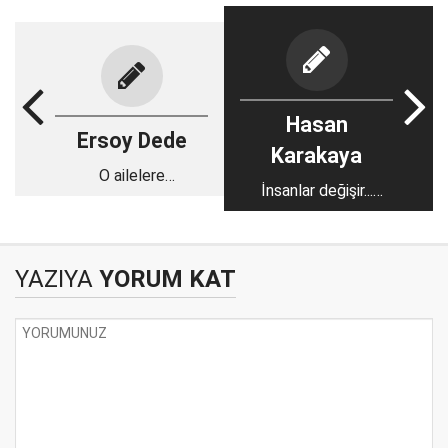
Hasan
Ersoy Dede
Karakaya
O ailelere
İnsanlar değişir...
dokunamazsınız
Hayvanlar,
bıraktığımız yerde
otlar!
YAZIYA
YORUM KAT