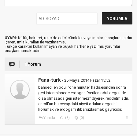
UYARI:
Küfür, hakaret, rencide edici cümleler veya imalar, inançlara saldırı
içeren, imla kuralları ile yazılmamış,
Türkçe karakter kullanılmayan ve büyük harflerle yazılmış yorumlar
onaylanmamaktadır.
1 Yorum
Fana-turk
/ 25 Mayıs 2014 Pazar 15:52
bahsedilen odul "one minute" hadisesinden sonra
geri istenmissede erdogan "verilen odul degerlide
olsa olmasada geri istenmez" diyerek reddetmisdir.
caroll'un bu cevapdaki niyeti odulun degerini
korumak ve erdogan'i itibarsizlasmak gayretidir.
Yanıtla
(3)
(0)