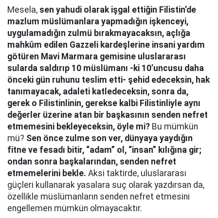
Mesela,
sen yahudi olarak işgal ettiğin Filistin’de
mazlum müslümanlara yapmadığın işkenceyi,
uygulamadığın zulmü bırakmayacaksın, açlığa
mahkûm edilen Gazzeli kardeşlerine insani yardım
götüren Mavi Marmara gemisine uluslararası
sularda saldırıp 10 müslümanı -ki 10’uncusu daha
önceki gün ruhunu teslim etti- şehid edeceksin, hak
tanımayacak, adaleti katledeceksin, sonra da,
gerek o Filistinlinin, gerekse kalbi Filistinliyle aynı
değerler üzerine atan bir başkasının senden nefret
etmemesini bekleyeceksin, öyle mi?
Bu mümkün
mü?
Sen önce zulme son ver, dünyaya yaydığın
fitne ve fesadı bitir, “adam” ol, “insan” kılığına gir;
ondan sonra başkalarından, senden nefret
etmemelerini bekle.
Aksi taktirde, uluslararası
güçleri kullanarak yasalara suç olarak yazdırsan da,
özellikle müslümanların senden nefret etmesini
engellemen mümkün olmayacaktır.