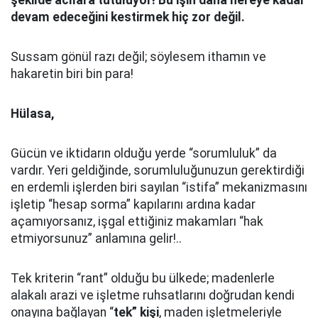
şekilde acılara tutuluyor! Bu işin daha nereye kadar
devam edeceğini kestirmek hiç zor değil.
Sussam gönül razı değil; söylesem ithamın ve
hakaretin biri bin para!
Hülasa,
Gücün ve iktidarın olduğu yerde “sorumluluk” da
vardır. Yeri geldiğinde, sorumluluğunuzun gerektirdiği
en erdemli işlerden biri sayılan “istifa” mekanizmasını
işletip “hesap sorma” kapılarını ardına kadar
açamıyorsanız, işgal ettiğiniz makamları “hak
etmiyorsunuz” anlamına gelir!..
Tek kriterin “rant” olduğu bu ülkede; madenlerle
alakalı arazi ve işletme ruhsatlarını doğrudan kendi
onayına bağlayan “
tek” kişi
, maden işletmeleriyle