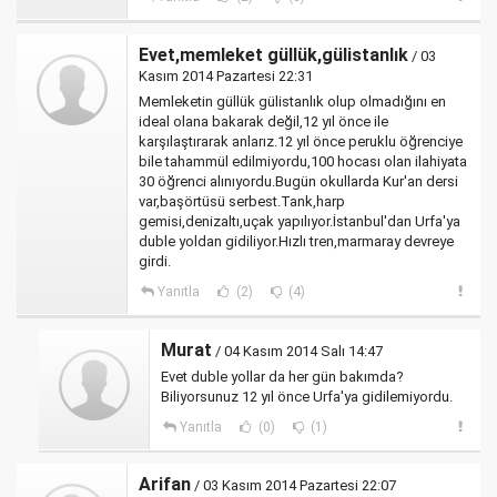
Evet,memleket güllük,gülistanlık
/ 03
Kasım 2014 Pazartesi 22:31
Memleketin güllük gülistanlık olup olmadığını en
ideal olana bakarak değil,12 yıl önce ile
karşılaştırarak anlarız.12 yıl önce peruklu öğrenciye
bile tahammül edilmiyordu,100 hocası olan ilahiyata
30 öğrenci alınıyordu.Bugün okullarda Kur'an dersi
var,başörtüsü serbest.Tank,harp
gemisi,denizaltı,uçak yapılıyor.İstanbul'dan Urfa'ya
duble yoldan gidiliyor.Hızlı tren,marmaray devreye
girdi.
Yanıtla
(2)
(4)
Murat
/ 04 Kasım 2014 Salı 14:47
Evet duble yollar da her gün bakımda?
Biliyorsunuz 12 yıl önce Urfa'ya gidilemiyordu.
Yanıtla
(0)
(1)
Arifan
/ 03 Kasım 2014 Pazartesi 22:07