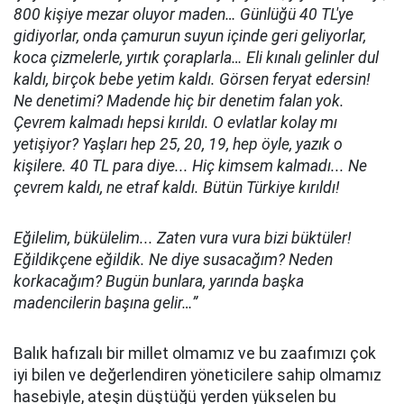
800 kişiye mezar oluyor maden… Günlüğü 40 TL'ye
gidiyorlar, onda çamurun suyun içinde geri geliyorlar,
koca çizmelerle, yırtık çoraplarla… Eli kınalı gelinler dul
kaldı, birçok bebe yetim kaldı. Görsen feryat edersin!
Ne denetimi? Madende hiç bir denetim falan yok.
Çevrem kalmadı hepsi kırıldı. O evlatlar kolay mı
yetişiyor? Yaşları hep 25, 20, 19, hep öyle, yazık o
kişilere. 40 TL para diye... Hiç kimsem kalmadı... Ne
çevrem kaldı, ne etraf kaldı. Bütün Türkiye kırıldı!
Eğilelim, bükülelim... Zaten vura vura bizi büktüler!
Eğildikçene eğildik. Ne diye susacağım? Neden
korkacağım? Bugün bunlara, yarında başka
madencilerin başına gelir…”
Balık hafızalı bir millet olmamız ve bu zaafımızı çok
iyi bilen ve değerlendiren yöneticilere sahip olmamız
hasebiyle, ateşin düştüğü yerden yükselen bu