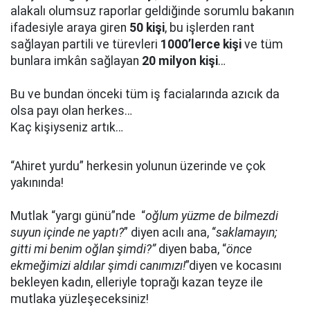
alakalı olumsuz raporlar geldiğinde sorumlu bakanın
ifadesiyle araya giren
50 kişi
, bu işlerden rant
sağlayan partili ve türevleri
1000’lerce kişi
ve tüm
bunlara imkân sağlayan
20 milyon kişi
…
Bu ve bundan önceki tüm iş facialarında azıcık da
olsa payı olan herkes…
Kaç kişiyseniz artık…
“Ahiret yurdu” herkesin yolunun üzerinde ve çok
yakınında!
Mutlak “yargı günü”nde “
oğlum yüzme de bilmezdi
suyun içinde ne yaptı?
” diyen acılı ana, “
saklamayın;
gitti mi benim oğlan şimdi?”
diyen baba, “
önce
ekmeğimizi aldılar şimdi canımızı!
”diyen ve kocasını
bekleyen kadın, elleriyle toprağı kazan teyze ile
mutlaka yüzleşeceksiniz!