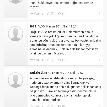
izan - hakkaniyet ölçülerinde değerlendiremez
miyiz?
Yanıtla
(1)
(1)
Kesin
/ 04 Kasım 2014 Salı 19:21
Doğu PKK'ya teslim edildi. Hakimlerden başka
kimseye zam yok. Eğitimin canına okudular, dünya
sonunculuğuna doğru gidiyoruz. tek yaptıkları bakın
liselerde başörtüsünü serbest bıraktık deyip
arkasına saklanmak. Kızlarınız da bir zahmet liseyi
bitirince başlarını örtseydi.
Yanıtla
(2)
(1)
celalettin
/ 04 Kasım 2014 Salı 17:02
Ahmet bey onlar istifa etsin sen işin başına geç,
hariçten gazel okumak kolay. Zonguldak ve
Sakarya facialarında senin düşüncendeki insanlar iş
başındaydı. Bırak ilgilenmeyi gidip geçmiş olsun
bile demediler. Kolaydı da onlar neden gerekli
kanunları çıkarmadılar.
Yanıtla
(2)
(3)