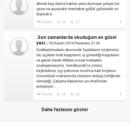
Ahmet bey daima haktan yana durmaya çalışan bir
yazar ne yazacaktı memleket güllük gülistanlık mı
diyecek ti.
Yanıtla
(4)
(1)
.Son zamanlarda okuduğum en güzel
yazı.
/ 03 Kasım 2014 Pazartesi 21:36
Özelleştirmelerin ekonomik faydalarını söylersiniz
de, işçilerin mali kayıplarını, iş güvenliği kayıplarını
ve genel olarak Millete sosyal maliyetini
söyleyemezsiniz. Sendikacılık ta özünü
kaybedince, işçi patronun insafına kalır böylece.
Sorumluluk makamında olanların anlayış birliğinde
olmadığı, Çalışma Bakanının acı itirafından
anlaşılıyor...
Yanıtla
(4)
(2)
Daha fazlasını göster