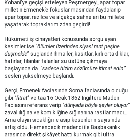
Kobani’ye geçişi erteleyen Peşmergeyi, apar topar
milletin Ermenek’e fokuslanmasından faydalanıp
apar topar, rezilce ve alçakça sahneleri bu millete
yaşatarak topraklarımızdan geçirdi!
Hükümeti iş cinayetleri konusunda sorgulayan
kesimler ise “
ölümler üzerinden siyasi rant peşine
düşmekle
” suçlandı! İhmaller, kasıtlar, kirli ortaklıklar,
hatırlar, filanlar falanlar su üstüne çıkmaya
başlayınca da “
sadece bizim sözümüze itimat edin
.”
sesleri yükselmeye başlandı.
Gerçi, Ermenek faciasında Soma faciasında olduğu
gibi “
fıtrat
” ve taa 16 Ocak 1862 İngiltere Maden
Faciasını referans verip “
dünyada böyle şeyler oluyor
”
zavallılığına ve komikliğine sığınanına rastlanmadı…
Ama olayın sıcaklığı ile asıp kesenlerin sayısında
artış oldu. Hemencecik madenci ile Başbakanlık
arasında direkt şikâyet hattı kurmak gibi ultra