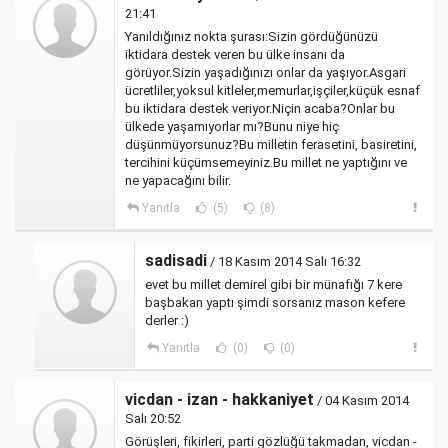
21:41
Yanıldığınız nokta şurası:Sizin gördüğünüzü
iktidara destek veren bu ülke insanı da
görüyor.Sizin yaşadığınızı onlar da yaşıyor.Asgari
ücretliler,yoksul kitleler,memurlar,işçiler,küçük esnaf
bu iktidara destek veriyor.Niçin acaba?Onlar bu
ülkede yaşamıyorlar mı?Bunu niye hiç
düşünmüyorsunuz?Bu milletin ferasetini, basiretini,
tercihini küçümsemeyiniz.Bu millet ne yaptığını ve
ne yapacağını bilir.
Yanıtla
(5)
(8)
sadisadi
/ 18 Kasım 2014 Salı 16:32
evet bu millet demirel gibi bir münafığı 7 kere
başbakan yaptı şimdi sorsanız mason kefere
derler :)
Yanıtla
(0)
(0)
vicdan - izan - hakkaniyet
/ 04 Kasım 2014
Salı 20:52
Görüşleri, fikirleri, parti gözlüğü takmadan, vicdan -