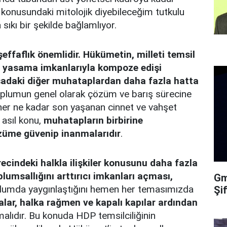
konusundaki mitolojik diyebileceğim tutkulu
 sıkı bir şekilde bağlamlıyor.
ffaflık önemlidir. Hükümetin, milleti temsil
e yasama imkanlarıyla kompoze edişi
asadaki diğer muhataplardan daha fazla hatta
oplumun genel olarak çözüm ve barış sürecine
 her ne kadar son yaşanan cinnet ve vahşet
 asıl konu,
muhatapların birbirine
züme güvenip inanmalarıdır
.
indeki halkla ilişkiler konusunu daha fazla
umsallığını arttırıcı imkanları açması,
Gma
plumda yaygınlaştığını hemen her temasımızda
Şi
lar, halka rağmen ve kapalı kapılar ardından
ınmalıdır. Bu konuda HDP temsilciliğinin