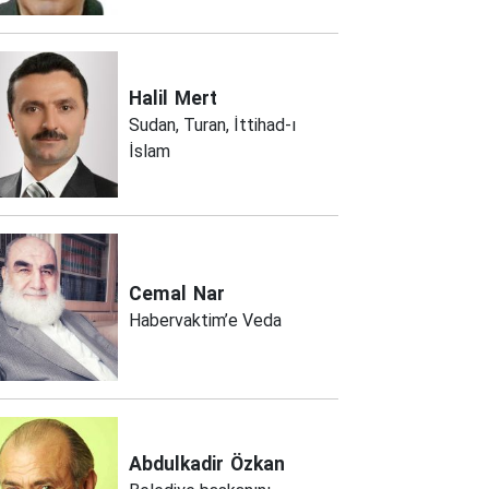
Halil
Mert
Sudan, Turan, İttihad-ı
İslam
Cemal
Nar
Habervaktim’e Veda
Abdulkadir
Özkan