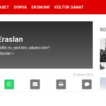
ASET
DÜNYA
EKONOMI
KÜLTÜR SANAT
SO
Eraslan
aflık mı, yerli kim, yabancı kim?
azıları >
07 Kasım 2014