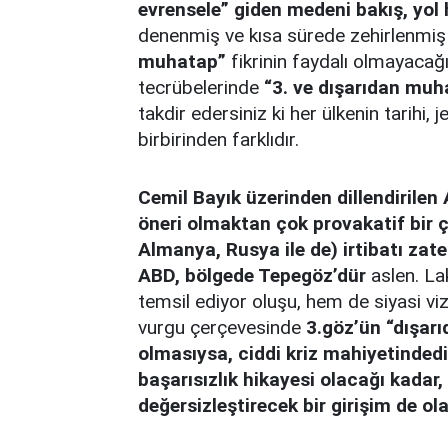
evrensele” giden medeni bakış, yol 
denenmiş ve kısa sürede zehirlenmi
muhatap”
fikrinin faydalı olmayacağ
tecrübelerinde
“3. ve dışarıdan muh
takdir edersiniz ki her ülkenin tarihi, 
birbirinden farklıdır.
Cemil Bayık üzerinden dillendirilen
öneri olmaktan çok provakatif bir çık
Almanya, Rusya ile de) irtibatı zate
ABD, bölgede Tepegöz’dür
aslen. La
temsil ediyor oluşu, hem de siyasi vizy
vurgu çerçevesinde
3.göz’ün “dışarı
olmasıysa, ciddi kriz mahiyetindedir
başarısızlık hikayesi olacağı kadar
değersizleştirecek bir girişim de ola