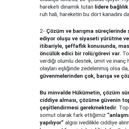
hareketi dinamik tutan
lidere bağlılık
ruh hali, hareketin bu dört kanadını da
2-
Çözüm ve barışma süreçlerinde şe
ediyor oluşu ve siyaseti yürütme v
itibariyle, şeffaflık konusunda, m
öncülük edici bir rolü/görevi var
. T
verdiği olumlu destek, ümit ve inanç
olayları eşliğinde zedelenmiş olsa da,
güvenmelerinden çok, barışa ve çö
Bu minvalde Hükümetin, çözüm sürec
ciddiye alması, çözüme güvenin topl
çeşitlendirmesi gerekmektedir
. To
somut olarak fark ettiğimiz
“anlaşma
yapılıyor”
algısı ivedilikle ciddiye al