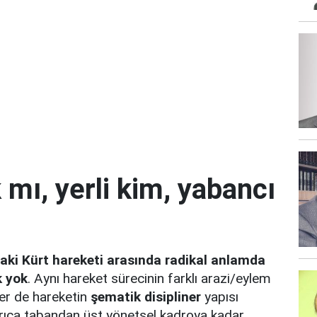
k mı, yerli kim, yabancı
daki Kürt hareketi arasında radikal anlamda
k yok
. Aynı hareket sürecinin farklı arazi/eylem
ler de hareketin
şematik disipliner
yapısı
 Ayrıca tabandan üst yönetsel kadroya kadar