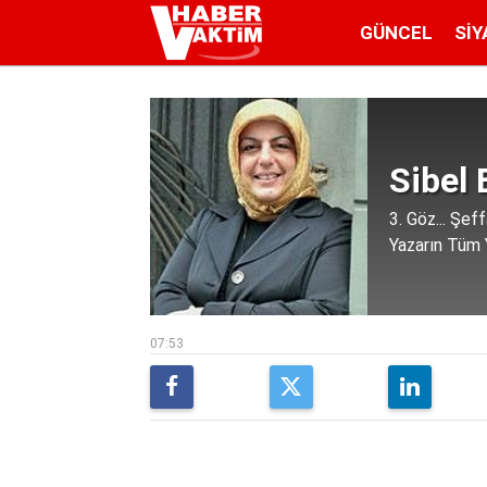
GÜNCEL
SIY
Sibel 
3. Göz... Şeff
Yazarın Tüm Y
07:53