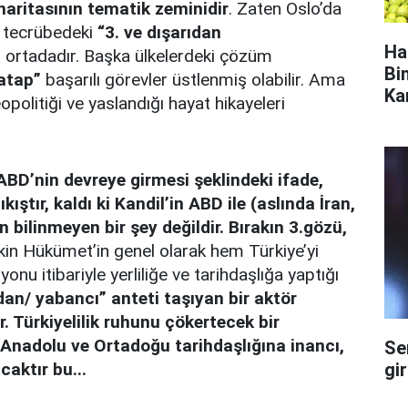
haritasının tematik zeminidir
. Zaten Oslo’da
ş tecrübedeki
“3. ve dışarıdan
Ha
ı ortadadır. Başka ülkelerdeki çözüm
Bi
atap”
başarılı görevler üstlenmiş olabilir. Ama
Ka
jeopolitiği ve yaslandığı hayat hikayeleri
 ABD’nin devreye girmesi şeklindeki ifade,
ıştır, kaldı ki Kandil’in ABD ile (aslında İran,
n bilinmeyen bir şey değildir. Bırakın 3.gözü,
kin Hükümet’in genel olarak hem Türkiye’yi
onu itibariyle yerliliğe ve tarihdaşlığa yaptığı
dan/ yabancı” anteti taşıyan bir aktör
. Türkiyelilik ruhunu çökertecek bir
, Anadolu ve Ortadoğu tarihdaşlığına inancı,
Se
gi
caktır bu...