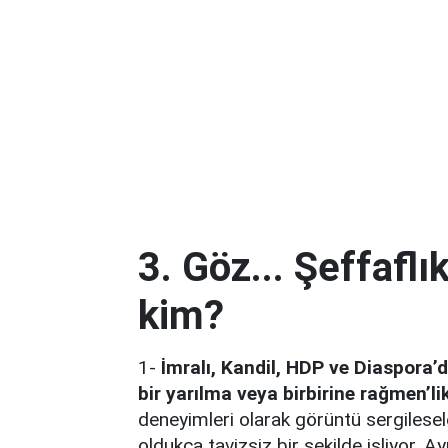
3. Göz... Şeffaflı
kim?
1-
İmralı, Kandil, HDP ve Diaspora’
bir yarılma veya birbirine rağmen’li
deneyimleri olarak görüntü sergilese
oldukça tavizsiz bir şekilde işliyor.