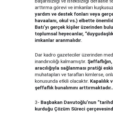
başarısızlığı ve isteksizliği defaatl
arttırma görevi ve imkanları kuşkusu
yardım ve destek fonları veya gerçe
havaalanı, okul vs.) elbette önemlidi
Batı’yı gerçek kişiler üzerinden bulu
toplumsal heyecanlar, “duygudaşlık
imkanlar aranmalıdır
.
Dar kadro gazeteciler üzerinden med
inandırıcılığı kalmamıştır.
Şeffaflığın
aracılığıyla sağlanması pratiği eskim
muhatapları ve tarafları kimlerse, onl
konusunda etkili olacaktır.
Kapalılık 
şeffaflık bunalımını arttırmaktadır..
3-
Başbakan Davutoğlu’nun “tarihda
kurduğu Çözüm Süreci çerçevesinde