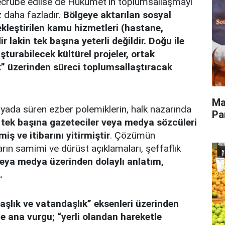
e tecrübe edilse de Hükümet’in toplumsallaşmayı
z daha fazladır.
Bölgeye aktarılan sosyal
kleştirilen kamu hizmetleri (hastane,
r lakin tek başına yeterli değildir. Doğu ile
şturabilecek kültürel projeler, ortak
” üzerinden süreci toplumsallaştıracak
Ma
yada süren ezber polemiklerin, halk nazarında
Pa
, tek başına gazeteciler veya medya sözcüleri
iş ve itibarını yitirmiştir
. Çözümün
arın samimi ve dürüst açıklamaları, şeffaflık
veya medya üzerinden dolaylı anlatım,
.
şlık ve vatandaşlık” eksenleri üzerinden
 ana vurgu; “yerli olandan hareketle