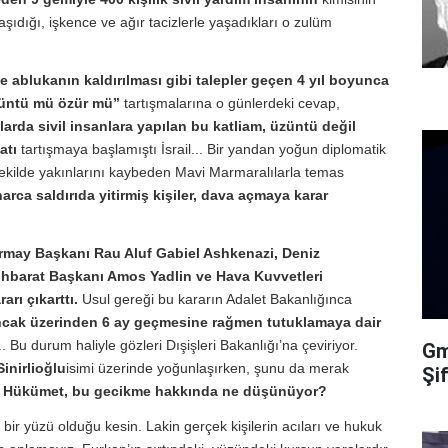
taşıdığı, işkence ve ağır tacizlerle yaşadıkları o zulüm
ve ablukanın kaldırılması gibi talepler geçen 4 yıl boyunca
üntü mü özür mü”
tartışmalarına o günlerdeki cevap,
ularda sivil insanlara yapılan bu katliam, üzüntü değil
atı
tartışmaya başlamıştı İsrail... Bir yandan yoğun diplomatik
şekilde yakınlarını kaybeden Mavi Marmaralılarla temas
arca saldırıda yitirmiş kişiler, dava açmaya karar
rmay Başkanı Rau Aluf Gabiel Ashkenazi, Deniz
tihbarat Başkanı Amos Yadlin ve Hava Kuvvetleri
rı çıkarttı.
Usul gereği bu kararın Adalet Bakanlığınca
cak üzerinden 6 ay geçmesine rağmen tutuklamaya dair
.. Bu durum haliyle gözleri Dışişleri Bakanlığı’na çeviriyor.
Gma
inirlioğlu
isimi üzerinde yoğunlaşırken, şunu da merak
Şi
en Hükümet, bu gecikme hakkında ne düşünüyor?
bir yüzü olduğu kesin. Lakin gerçek kişilerin acıları ve hukuk