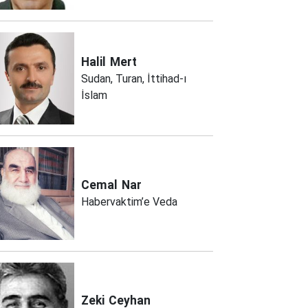
Halil
Mert
Sudan, Turan, İttihad-ı
İslam
Cemal
Nar
Habervaktim’e Veda
Zeki
Ceyhan