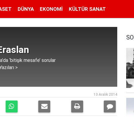
ASET
DÜNYA
EKONOMI
KÜLTÜR SANAT
SO
Eraslan
da ‘bitişik mesafe’ sorular
azıları >
13 Aralık 2014