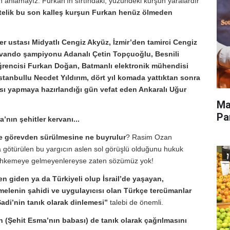
den anlamayız. Furkan’ın sırtındaki, yüzündeki kurşun yaralardır
üstelik bu son kalleş kurşun Furkan henüz ölmeden
er ustası Midyatlı Cengiz Akyüz, İzmir’den tamirci Cengiz
tekvando şampiyonu Adanalı Çetin Topçuoğlu, Besnili
 öğrencisi Furkan Doğan, Batmanlı elektronik mühendisi
 İstanbullu Necdet Yıldırım, dört yıl komada yattıktan sonra
sı yapmaya hazırlandığı gün vefat eden Ankaralı Uğur
Ma
Pa
a’nın şehitler kervanı...
ele görevden sürülmesine ne buyrulur
? Rasim Ozan
a götürülen bu yargıcın aslen sol görüşlü olduğunu hukuk
mahkemeye gelmeyenlereyse zaten sözümüz yok!
en giden ya da Türkiyeli olup İsrail’de yaşayan,
lenin şahidi ve uygulayıcısı olan Türkçe tercümanlar
di’nin tanık olarak dinlemesi”
talebi de önemli.
 (Şehit Esma’nın babası) de tanık olarak çağrılmasını