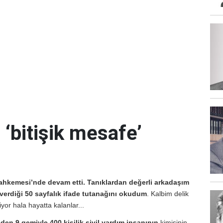
‘bitişik mesafe’
ahkemesi’nde devam etti. Tanıklardan değerli arkadaşım
erdiği 50 sayfalık ifade tutanağını okudum
. Kalbim delik
or hala hayatta kalanlar...
den 9 gemiyle 400 kişilik
sivil yardım insanının
kimisinin