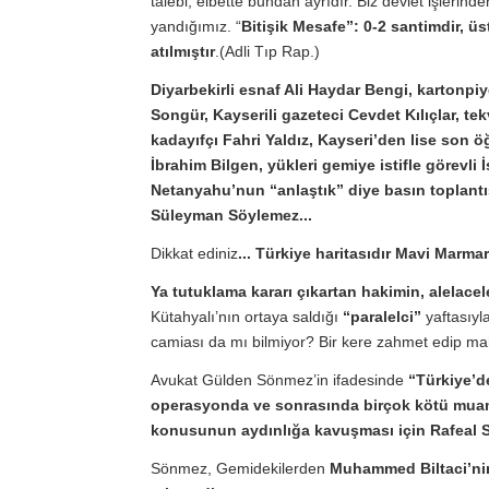
talebi, elbette bundan ayrıdır. Biz devlet işlerin
yandığımız. “
Bitişik Mesafe”: 0-2 santimdir, 
atılmıştır
.(Adli Tıp Rap.)
Diyarbekirli esnaf Ali Haydar Bengi, kartonpiy
Songür, Kayserili gazeteci Cevdet Kılıçlar, 
kadayıfçı Fahri Yaldız, Kayseri’den lise son
İbrahim Bilgen, yükleri gemiye istifle görevli
Netanyahu’nun “anlaştık” diye basın toplantı
Süleyman Söylemez...
Dikkat ediniz
... Türkiye haritasıdır Mavi Marmar
Ya tutuklama kararı çıkartan hakimin, alelac
Kütahyalı’nın ortaya saldığı
“paralelci”
yaftasıyl
camiası da mı bilmiyor? Bir kere zahmet edip 
Avukat Gülden Sönmez’in ifadesinde
“Türkiye’d
operasyonda ve sonrasında birçok kötü muame
konusunun aydınlığa kavuşması için Rafeal Sa
Sönmez, Gemidekilerden
Muhammed Biltaci’nin