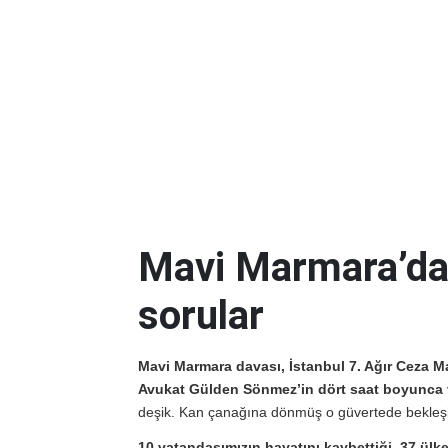
Mavi Marmara’da 
sorular
Mavi Marmara davası, İstanbul 7. Ağır Ceza M
Avukat Gülden Sönmez’in dört saat boyunca v
deşik. Kan çanağına dönmüş o güvertede bekleşiy
10 vatandaşımızın hayatını kaybettiği, 37 ülke