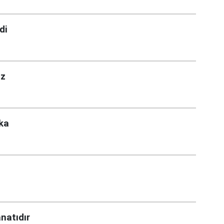
di
ız
eka
natıdır