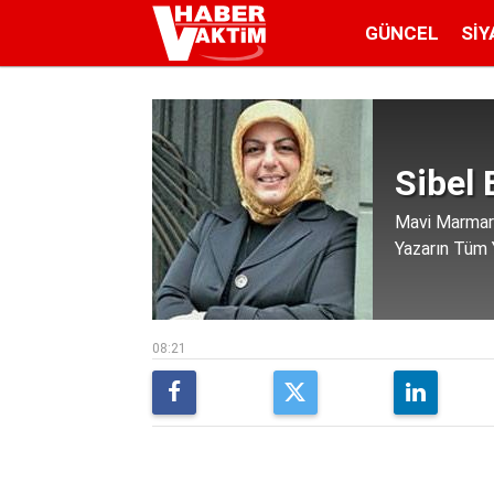
GÜNCEL
SIY
Sibel 
Mavi Marmara’
Yazarın Tüm Y
08:21