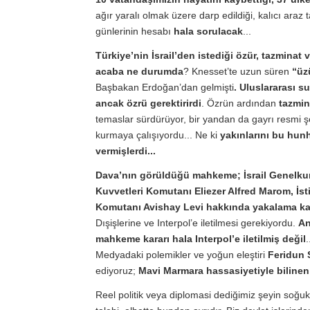
ağır yaralı olmak üzere darp edildiği, kalıcı araz 
günlerinin hesabı
hala sorulacak
...
Türkiye’nin İsrail’den istediği özür, tazminat 
acaba ne durumda
? Knesset’te uzun süren
“üz
Başbakan Erdoğan’dan gelmişti
. Uluslararası s
ancak özrü gerektirirdi
. Özrün ardından
tazmin
temaslar sürdürüyor, bir yandan da gayrı resmi 
kurmaya çalışıyordu... Ne ki
yakınlarını bu hunh
vermişlerdi...
Dava’nın görüldüğü mahkeme; İsrail Genelku
Kuvvetleri Komutanı Eliezer Alfred Marom, İs
Komutanı Avishay Levi hakkında yakalama kara
Dışişlerine ve Interpol’e iletilmesi gerekiyordu.
An
mahkeme kararı hala Interpol’e iletilmiş değil
.
Medyadaki polemikler ve yoğun eleştiri
Feridun S
ediyoruz;
Mavi Marmara hassasiyetiyle bilin
Reel politik veya diplomasi dediğimiz şeyin soğuk 