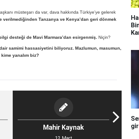
aşkanı müsteşarı da var, dava hakkında Türkiye’ye gelerek
Ha
ze verilmediğinden Tanzanya ve Kenya’dan geri dönmek
Bi
Ka
 bilgi desteği de Mavi Marmara’dan esirgenmiş.
Niçin?
air samimi hassasiyetini biliyoruz. Mazlumun, masumun,
 kime yanalım biz?
Se
gi
Mahir Kaynak
12 Mart