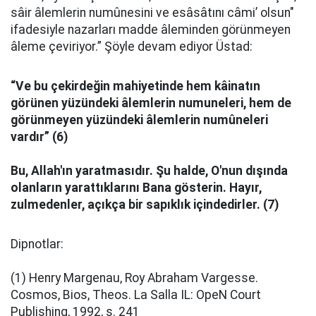
sâir âlemlerin numûnesini ve esâsâtını câmi’ olsun"
ifadesiyle nazarları madde âleminden görünmeyen
âleme çeviriyor.” Şöyle devam ediyor Üstad:
“Ve bu çekirdeğin mahiyetinde hem kâinatın
görünen yüzündeki âlemlerin numuneleri, hem de
görünmeyen yüzündeki âlemlerin numûneleri
vardır” (6)
Bu, Allah'ın yaratmasıdır. Şu halde, O'nun dışında
olanların yarattıklarını Bana gösterin. Hayır,
zulmedenler, açıkça bir sapıklık içindedirler. (7)
Dipnotlar:
(1) Henry Margenau, Roy Abraham Vargesse.
Cosmos, Bios, Theos. La Salla IL: OpeN Court
Publishing, 1992, s. 241