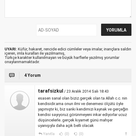
UYARI:
Küfür, hakaret, rencide edici cümleler veya imalar, inançlara saldırı
içeren, imla kuralları ile yazılmamış,
Türkçe karakter kullanılmayan ve büyük harflerle yazılmış yorumlar
onaylanmamaktadır.
4 Yorum
tarafsizkul
/ 23 Aralık 2014 Salı 18:43
esasen sanal olan biziz.gerçek olan ta Allah c.c. nin
kendisidir.ama onun ilmi ve denemesi ölçütü öyle
yapmıştır ki, biz sanki kendimizi kaynak ve gerçeğin
kendisi sayıyoruz.görünmeyeni inkar ediyorlar ucuz
düşüncelerle..gerçek kıyamet günü mahşer
uyanışıyla daha açık belli olacak
Yanıtla
(0)
(0)