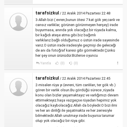
tarafsizkul
/ 22 Aralık 2014 Pazartesi 22:48
3-Allah bizi ( evren,bunun ötesi 7 kat gök yer,canlı ve
cansız varlıklar, görünen görünmeyen herşey) irade
buyurmasa, anında yok olacağız.bir rüyada kalma,
bir kağıdı ateşe atma gibi.biz bağımlı
varlıklarız.bağlı olduğumuz o üstün irade sayesinde
varız.O üstün irade iradesiyle geçmişi de geleceği
de anı da fotoğraf karesi gibi görmektedir.Çünkü
her şey onun ürünüdür.Bizlerse oyuncu
Yanıtla
(0)
(0)
tarafsizkul
/ 22 Aralık 2014 Pazartesi 22:45
2-misalen rüya yı (evreni, tüm canlıları, ter gök vb.)
gören bir varlık olsun.Bu gördüğü sürece ,rüyada
konu olan bizler yaşamaktayız ve varlığımızı devam
ettirmekteyiz.haşa vazgeçse rüyadan hepimiz yok
olacağız kaybolacağız.Allah da böyledir.O bizi ilmi
ve her an diriliği ile yaşatmakta ve her zerresiyle
bilmektedir.Allah unutmayı irade buyursa tarumar
olup yok olacağız bir rüya gibi.