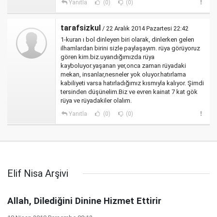
Yanıtla
(0)
(0)
tarafsizkul
/ 22 Aralık 2014 Pazartesi 22:42
1-kuran ı bol dinleyen biri olarak, dinlerken gelen
ilhamlardan birini sizle paylaşayım. rüya görüyoruz
gören kim.biz.uyandığımızda rüya
kayboluyor.yaşanan yer,onca zaman rüyadaki
mekan, insanlar,nesneler yok oluyor.hatırlama
kabiliyeti varsa hatırladığımız kısmıyla kalıyor. Şimdi
tersinden düşünelim.Biz ve evren kainat 7 kat gök
rüya ve rüyadakiler olalım.
Yanıtla
(0)
(0)
Elif Nisa Arşivi
Allah, Dilediğini Dinine Hizmet Ettirir