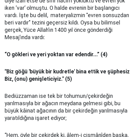
diye izah etse de sıfır hacim yokluktu ve evren yok
iken ‘var’ olmuştu. O halde evrenin bir başlangıcı
vardı. İşte bu delil, materyalizmin "evren sonsuzdan
beri vardır" tezini geçersiz kıldı. Oysa bu bilimsel
gerçek, Yüce Allah’ın 1400 yıl önce gönderdiği
Mesaj’ında vardı:
“O gökleri ve yeri yoktan var edendir...” (4)
"Biz göğü 'büyük bir kudretle' bina ettik ve şüphesiz
Biz, (onu) genişleticiyiz." (5)
Bediüzzaman ise tek bir tohumun/çekirdeğin
yarılmasıyla bir ağacın meydana gelmesi gibi, bu
büyük kâinat ağacının da bir çekirdeğin yarılmasıyla
yaratıldığına işaret ediyor;
“Hem, öyle bir çekirdek ki, âlem-i cismânîden başka,