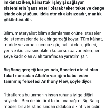
imkânsız iken, kâinattaki işleyişi sağlayan
sistemlerin ‘şans eseri’ olarak teker teker ve denge
içinde oluştuğunu iddia etmek akılsızcadır, mantık
çöküntüsüdür.
Bilim, materyalist bilim adamlarının önüne isteseler
de istemeseler de tek bir gerçeği koyar: Tüm kâinat,
madde ve zaman, sonsuz güç sahibi olan, gökleri,
yeri ve ikisi arasındakileri kusursuzca var eden, her
şeye kadir olan Allah tarafından yaratılmıştır.
Big Bang gerçeği karşısında, önceleri ateist olan
fakat sonradan Allah'ın varlığını kabul eden
tanınmış felsefeci Anthony Flew, şöyle diyor:
“İtiraflarda bulunmanın insan ruhuna iyi geldiğini
söylerler. Ben de bir itirafta bulunacağım: Big Bang
modeli, bir ateist açısından oldukça sıkıntı vericidir.