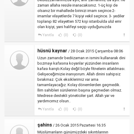
zaman allaha resüle inanacaksınız. 1-üç kişi de
olsanız bir mahallede birinizi imam seçince.2-
imamlar vilayetlerde 7 kişiyi vekil seçince. 3- yediler
toplanıp 82 vilayetten 572 kişi istanbulda ulül emr
olan kişiyi, yani halifeyi seçip uyduğunuzda
Yanıtla
(0)
(0)
hüsnü kaynar
/ 28 Ocak 2015 Çarşamba 08:06
Uzun zamandır bediizaman ın ismini kullanarak dini
bozmayı kafasına koyanlar yüzünden insanların
kafası karıştı.Kolay değil böyle fitnelerin atlatılması.
Gelişeceğimizie inanıyorum. Allah dinini sahipsiz
bırakmaz. Çok eksiklerimiz var ama
tamamlayacağız. Kolay dönemlerden geçmedik.
İlim sahibleri sürülerinin başına geçmeden olmaz.
Medrese destekli yöneticiler şart. Allah yar ve
yardımcımız olsun..
Yanıtla
(0)
(0)
şahins
/ 26 Ocak 2015 Pazartesi 16:35
Müslümanların günümüzdeki sıkıntılarının