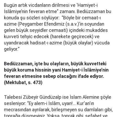
Bugün artık vicdanların dirilmesi ve ‘Hamiyet-i
İslâmiye’nin feveran etme” zamanı. Bediüzzaman bu
konuda şu sözleri söylüyor: “Böyle bir cemaat-ı
azime (Peygamber Efendimiz (s.a.v.)’in soyundan
gelen büyük seyyidler cemaati) içindeki mukaddes
kuvveti tehyic edecek (harekete geçirecek) ve
uyandıracak hadisat-ı azime (büyük olaylar) vücuda
geliyor.”
Bediüzzaman, işte bu olayların, büyük kuvvetteki
büyük koruma hissinin yani Hamiyet-i İslâmiye’nin
feveran etmesine sebep olacağını ifade ediyor.
(Mektubat, s. 473)
Talebesi Zübeyir Gündüzalp ise İslam Alemine şöyle
sesleniyor: “Ey alem-i İslâm, uyan!... Kur'an'ın
mecrasından ayrılarak, birleşmeyen su damlaları gibi,
toprağa düşmeyiniz. Yoksa, toprak gibi, sefahet ve