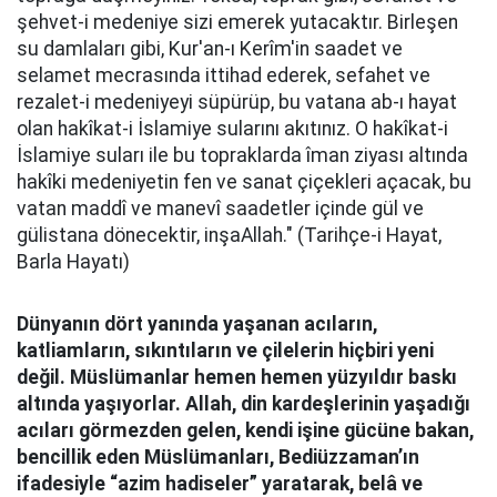
şehvet-i medeniye sizi emerek yutacaktır. Birleşen
su damlaları gibi, Kur'an-ı Kerîm'in saadet ve
selamet mecrasında ittihad ederek, sefahet ve
rezalet-i medeniyeyi süpürüp, bu vatana ab-ı hayat
olan hakîkat-i İslamiye sularını akıtınız. O hakîkat-i
İslamiye suları ile bu topraklarda îman ziyası altında
hakîki medeniyetin fen ve sanat çiçekleri açacak, bu
vatan maddî ve manevî saadetler içinde gül ve
gülistana dönecektir, inşaAllah." (Tarihçe-i Hayat,
Barla Hayatı)
Dünyanın dört yanında yaşanan acıların,
katliamların, sıkıntıların ve çilelerin hiçbiri yeni
değil. Müslümanlar hemen hemen yüzyıldır baskı
altında yaşıyorlar. Allah, din kardeşlerinin yaşadığı
acıları görmezden gelen, kendi işine gücüne bakan,
bencillik eden Müslümanları, Bediüzzaman’ın
ifadesiyle “azim hadiseler” yaratarak, belâ ve